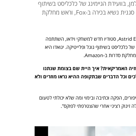
מן, בוועידת הגיימינג של כלכליסט בשיתוף
גוגל ופלייטיקה. יגואדו היא לשעבר סגנית נשיא בכירה ב-Fox, וראש מחלקת
שרון טל יגואדו, מנכ"לית Astrid Entertainment, סטודיו חדש למשחקי וידאו, השתתפה 
בשיחה עם סופי שולמן, בוועידת הגיימינג של כלכליסט בשיתוף גוגל ופלייטיקה. יגואדו היא 
איך מגיעים לטייטל הבכיר ביותר בטלווזיה האמריקאית? איך היית שם בצומת שנתנו 
או-קיי לסדרות כמו דקסטר, מתים מהלכים וכל הדברים שבתקופה ההיא נראו מוזרים ולא 
"כל החיים שלי הייתי בתחום של יצירה, סיפורים, הפקה וכתיבה ובימוי ומה שלא יכולתי לטעום 
 זינוק רציני אחרי שהצטרפתי לפוקס". 