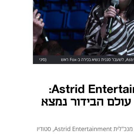
שרון טל יגואדו, מנכ"לית Astrid Entertainment, לשעבר סגנית נשיא בכירה ב-Fox ראש
(סיני
דוד)
מנכ"לית Astrid Entertainment:
עולם הבידור נמצא
את הדברים אמרה שרון טל יגואדו, מנכ"לית Astrid Entertainment, סטודיו