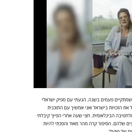
"כתבתי סדרה ונסעתי למיפ - אירוע בקאן שמתקיים פעמים בשנה. הגעתי עם מפיק ישראלי 
שעשיתי איתו הסכם שאם זה ילך הוא יקבל את הזכויות בישראל ואני אמשיך עם התוכנית 
בעולם. פוקס קנו את זה והזמינו לאיטליה ולחטיבה הבינלאומית. חצי שעה אחרי הפיץ' קיבלתי 
הצעת עבודה לעזור להם לנהל את הערוצים שלהם. הסיפור קרה מהר מאוד והפכתי להיות 
ם של פוקס".