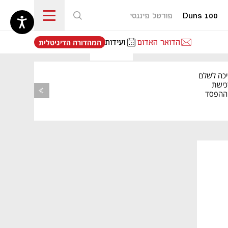
Duns 100
פורטל פיננסי
נפתח בכרטיסייה חדשה
הדואר האדום
ועידות
המהדורה הדיגיטלית
יכה לשלם
כישת
BASE: ההפסד
הרבעוני זינק ל-76