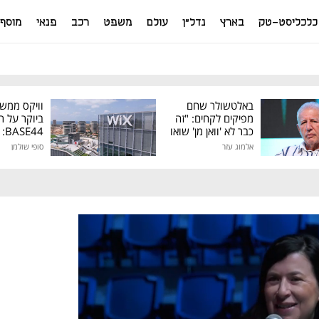
כלכליסט-טק
בארץ
נדל"ן
עולם
משפט
רכב
פנאי
מוסף
באלטשולר שחם
וויקס ממש
מפיקים לקחים: "זה
ביוקר על ר
כבר לא 'וואן מן' שואו
44
של גילעד"
אלמוג עזר
סופי שולמן
מיליון דולר