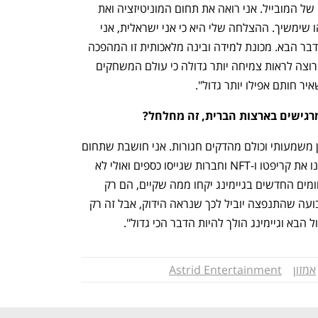
התחילו לפני 14 שנה וראיתי את הצמיחה של המובייל. אני רואה את תחום המוניטיזציה ואת 
הפוקוס על גיוס משתמשים חדשים כמשהו שימשיך. ההצלחה שלי היא כי אני ישראלית, אני 
רואה טרנדים והיתכנות וחושבת על מה הדבר הבא. מכונת למידה ובינה מלאכותית זו המהפכה 
הבאה. בארץ יש הרבה ידע וחכמה והייתי רוצה לראות צמיחה יותר גדולה כי עולם המשחקים 
יר חותם אפילו יותר גדול".
רגישים בארצות הברית, זה מחלחל?
"זה לגמרי בינלאומי. אנחנו נכנסים למיתון משמעותי וכולם מהדקים חגורות. אני חושבת שתחום 
הגיימינג לא ממש נפגע. היתה בועה וראינו את קריפטו ו-NFT וחברות שגייסו כספים ואולי לא 
יצליחו, אבל אני לא חושבת שחברות בתחומים החדשים בגיימינג יקחו ממה שקיים, הם רק 
יגדילו את מה שיש. הרגע המפחיד של הבועה שהתנפצה יוביל לכך שנראה הידוק, אבל זה רק 
 הבא וגיימינג הולך להיות הדבר הכי גדול".
אמזון
Astrid Entertainment