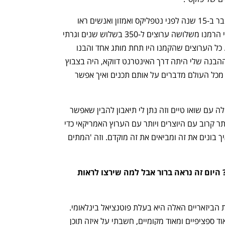
"היום ברור שהטלוויזיה גלובלית, אבל מדובר ב-15 שנה לפני נטפליקס ואמזון ואנשים ראו 
בטלוויזיה עסק מקומי. היה לי יתרון גדול כי הרמנו משלושה ערוצים ל-350 בשלוש שנים וגרתי 
בהרבה מקומות ופגשתי אנשים מדהימים. כל הערוצים שהקמנו היו תחת מותג אחד והבנו 
מוקדם שטלוויזיה הולכת להיות גלובלית. ההבנה שלי היתה דרך האינטרנט דווקא, היה בצבוץ 
של רשתות חברתיות וראיתי איך מעריצים מכל העולם מדברים על אותם תכנים ואיך אפשר 
"דקסטר היתה תכנית שעשיתי שיתוף פעולה עם שואו טיים וזה נתן לי תיאבון להבין שאפשר 
לעשות את זה בגדול. אבל רציתי לעבוד יותר קרוב עם היוצרים ויותר עם הערוץ האמריקאי כדי 
להיות אחראית על איך זה מגיע לעולם. ואיך בונים את זה ומביאים את זה מוקדם. וזה 'המתים 
איך חשבת שהמתים המהלכים יצליח? היום זה נראה ברור אבל למה שירצו לראות 
"הבנתי שהאהבה הכי גדולה שלי לעולמות הביזאריים האלה היא בעלת פוטנציאל בינלאומי. 
בגלל שטלוויזיה היתה לוקאלית ותכנים מאוד ספציפיים ומאוד מקומיים, חשבתי על איזה תוכן 