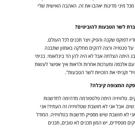
באמת יכול להפוך להיות גלובלי ושאנשים מכל מיני מדינות יאהבו את זה. האהבה האישית שלי 
ברת לשר הטבעות להוביטים?
"זו היתה הצלחה מאוד גדולה והקמתי סטודיו לפוקס שקנה והפיק ויצר תכנים לכל העולם. 
קיבלתי טלפון מאמזון כי ג'ף בזוס שמטורף על פנטזיה ורצה להקים מחלקה באמזון שתבנה 
זיכיונות. לסדרות שלהם טראנספרנט ופליבג היתה הצלחה אבל לא היה להן הד בינלאומי. בניתי 
את המערכת הזאת וזה היה מדליק לעבוד עם אלכסה ומערכות אחרות ולראות איך אפשר לעשות 
ז" וקניתי את הזכויות לשר הטבעות". 
פקה המצופה קיבלה?
"זה זמן לדבר על הסיבה שעברתי למשחקים. טלוויזיה היתה פלטפורמה מדהימה לחדשנות 
ולבנות עולמות גדולים ולהביא למיליוני אנשים. אבל אני לא חושבת שטלוויזיה זה העתיד! אני 
לא חושבת שתכנים לינאריים זה העתיד, אני לא חושבת שיש מספיק חדשנות בטלוויזיה. המודל 
העסקי נשבר. הסטרימרס מפסידים, המפיקים מפסידים, יש המון תכנים לא טובים, תכנים 