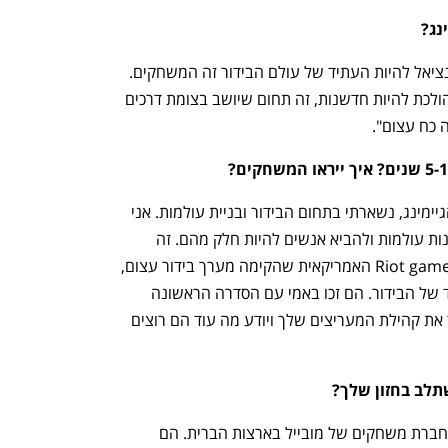
נג?
"טלוויזיה לא תלך לשום מקום, אבל הפוטנציאל להיות העתיד של עולם הבידור זה המשחקים. 
משחקים זה לא מה שאנחנו רואים היום, הולכת להיות חדשנות, זה תחום שיושב בצומת דרכים 
 כח עצום". 
"אני לא מגדירה את עצמי בדיוק בתחום הגיימינג, נשארתי בתחום הבידור ובניית עולמות. אני 
חושבת שזו הפלטפורמה הכי מעניינת לבנות עולמות ולהביא אנשים להיות חלק מהם. זה 
המקום הכי מגניב להיות בו. חברות כמו Riot games האמריקאית שהקימה מערך בידור עצום, 
מלמדת את מארוול מה הולך להיות העתיד של הבידור. הם זכו באמי עם הסדרה הראשונה 
שהעלו לאוויר. זה הכח שיש כשאתה מכיר את קהילת המעריצים שלך ויודע מה עוד הם רוצים 
תלב בחזון שלך?
"אני נשואה למייסד ונשיא של Jam City, חברת משחקים של מובייל בארצות הברית. הם 