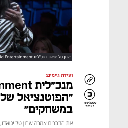
HD
מחלקת סדרות ב-Amazon
ועידת גיימינג
"הפוטנציאל של 
כלכליסט
במשחקים"
דיגיטל