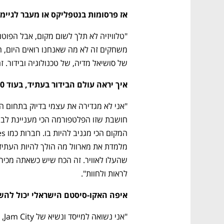
אז פרסומות בנטפליקס או מעבר לגיימי
של סושיאל מדיה, של טכנולוגיה ובידור. זה
איך יראה עולם הבידור בעתיד, בעוד 5-10 שנים? איך ייראו המשחקים?
לראות ולחוות".  
איפה האקו-סיסטם הישראלי יכול להש