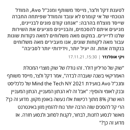
לטענת דקל ולצר, מייסד משותף ומנכ"ל Avo, המודל
הנוכחי של אי קומרס לא עובד והמודל שפיתחה החברה
שייסד מוצלח בהרבה: "אנחנו קודם פונים לבניינים,
מגיעים איתם להסכמים, והבניינים מציעים את השירות
שלנו לדיירים. במקום מאה משלוחים למאה נקודות שונות
עבור מאה לקוחות שונים, אנו מעבירים מאה משלוחים
בנקודה אחת. זה יעיל יותר, וידידותי יותר לסביבה"
ויקי אוסלנדר
|
15:30, 17.11.21
מאמר קניות
"שוק של טריליון דולר. זהו גודלו של שוק מוצרי המכולת 
נפתח בכרטיסייה חדשה
נפתח בכרטיסייה חדשה
נפתח בכרטיסייה חדשה
האמריקאי בשנה שעברה לבדה", אמר דקל ולצר, מייסד משותף 
ומנכ"ל Avo בוועידת Mind the Tech NY 2021 של כלכליסט 
ובנק לאומי והוסיף: "אבל זה לא הנתון המעניין, הנתון המעניין 
הוא שרק 8% מתוך רכישות אלו נעשה באופן מקוון. מדוע זה כך? 
הרי קל להסכים שזה הרבה יותר נוח להזמין מזון באינטרנט 
מאשר לנסוע לחנות, לבחור, לקנות לסחוב ולנסוע חזרה. אז 
מדוע זה כך?"