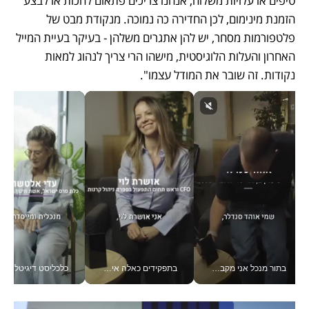
טיפים או עלויות משלוח, אנחנו צריכים פתאום לחכות או לבצע 
הזמנת מינימום, לכן החדירה כה נמוכה. מנקודת מבט של 
פלטפורמות מסחר, יש להן אתגרים משלהן - בעיקר בעיית המייל 
האחרון והעלות הלוגיסטית, מישהו הרי צריך לנהוג למאות 
נקודות. זה שובר את המודל עצמו".
בתור מנכל אני מקבל מאות החלטות ביום, וה- Galaxy Z Fold8 Ultra עוזר לי לחתוך אותן מהר יותר_v
בתפקידים כאלה אי אפשר לחכות: אושרת לוי מניעה השקעות ענק מהטלפון_v
כלכליסט דיגיטל