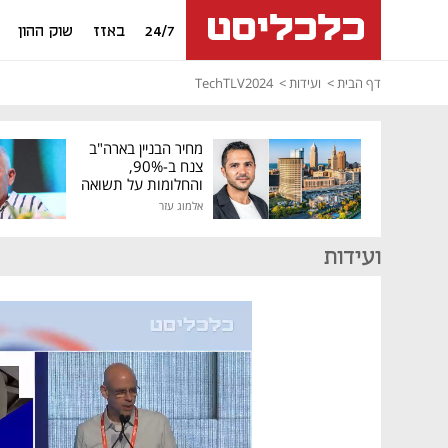
24/7
באזז
שוק ההון
דף הבית
ועידות
TechTLV2024
מחיר הבניין בארה"ב
צנח ב-90%,
והחלומות על תשואה
גבוהה התנפצו
אלמוג עזר
ועידות