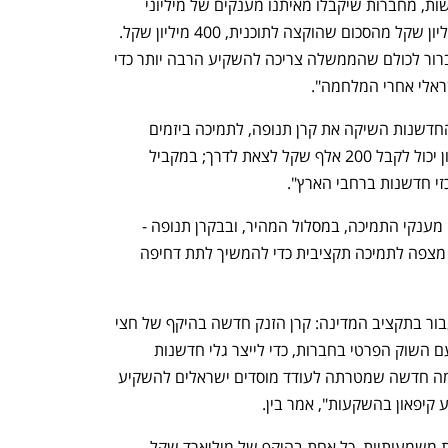
בין פירט בעניין זה: "אישרנו כבר 120 בקשות, מחברות שיקבלו מאיתנו מענקים של מיליוני 
שקלים כל אחת. הוצאנו כבר מעל 200 מיליון שקל מהסכום שהוקצה לתוכנית, 400 מיליון שקל. 
רק שהסכום הזה לבד לא יזיז את המחוג. ברור לכולם שהממשלה צריכה להשקיע הרבה יותר כדי 
אלי אחרי המלחמה".
מעבר למענקים לחברות הקיימות רשות החדשנות השיקה את קרן תנופה, לתמיכה ביזמים 
בשלבים מקדמים. "יזם שרוצה לפתח רעיון יכול לקבל 200 אלף שקל לצאת לדרך; במקביל 
 חדשנות ברחבי הארץ". 
קרן החדשנות הגיבה כאמור למלחמה עם מענקי התמיכה, במסלול המהיר, ובבקרן תנופה - 
. עתה היא מצפה לתמיכה תקציבית כדי להמשיך לתת דחיפה 
"שני מהלכים גדולים וחשובים  צריכים לעבור בתקציב המדינה: קרן הזנק חדשה בהיקף של חצי 
מילארד שקל כל שנה שתשקיע בסנכרון עם השוק הפרטי בחברות, כדי לייצר גלי חדשנות 
וצמיחה חדשים בהייטק הישראלי; קרן יוזמה חדשה שמטרתה לעודד מוסדים ישראלים להשקיע 
ע קיפאון בהשקעות", אמר בין.
"כל זה צריך להיות בנוסף לתכניות לאומיות משמעותיות, כל אחת בהיקף של מיליארד שקל, 