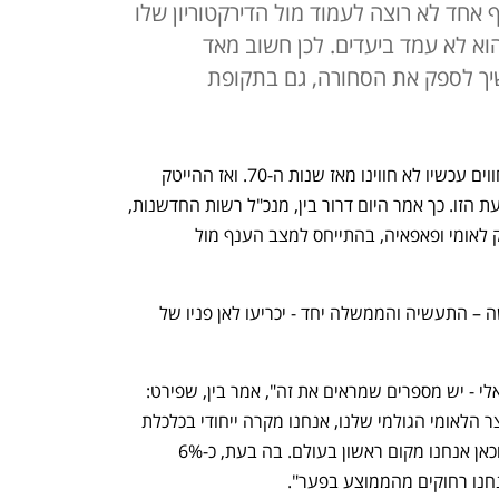
ף אחד לא רוצה לעמוד מול הדירקטוריון שלו
א לא עמד ביעדים. לכן חשוב מאד
ך לספק את הסחורה, גם בתקופת
"אנחנו נמצאים במגה אירוע. מה אנחנו חווים עכשיו לא חווינו מאז שנות ה-70. ואז ההייטק 
הישראלי לא היה במצב שבו הוא נמצא בעת הזו. כך אמר היום דרור בין, מנכ"ל רשות החדשנות, 
בכנס TechTLV של כלכליסט בשיתוף בנק לאומי ופאפאיה, בהתייחס למצב הענף מול 
 אנחנו ברגע מכונן והפעולות שכולנו נעשה – התעשיה והממשלה יחד - יכריעו לאן פניו של 
"כולנו משתמשים בקלישאה הקטר הישראלי - יש מספרים שמראים את זה", אמר בין, שפירט: 
"ההייטק הישראלי אחראי על 28% מהתוצר הלאומי הגולמי שלנו, אנחנו מקרה ייחודי בכלכלת 
העולם. 12% מהשכירים עובדים בהייטק וכאן אנחנו מקום ראשון בעולם. בה בעת, כ-6% 
חנו רחוקים מהממוצע בפער".