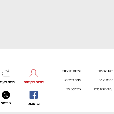
פוטו כלכליסט
ועידות כלכליסט
המרת מט"ח
מוסף כלכליסט
שרות לקוחות
מינוי לעית
עמוד מט"ח כללי
כלכליסט TV
טוויטר
פייסבוק