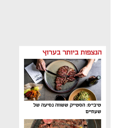
הנצפות ביותר בערוץ
טיבי'ס: הסטייק ששווה נסיעה של
שעתיים