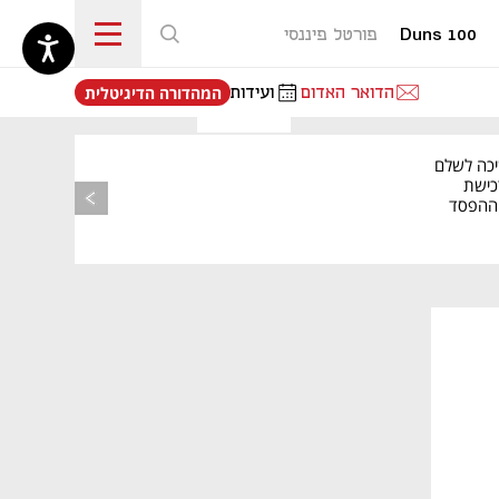
Duns 100
פורטל פיננסי
נפתח בכרטיסייה חדשה
הדואר האדום
ועידות
המהדורה הדיגיטלית
יכה לשלם
כישת
BASE: ההפסד
הרבעוני זינק ל-76