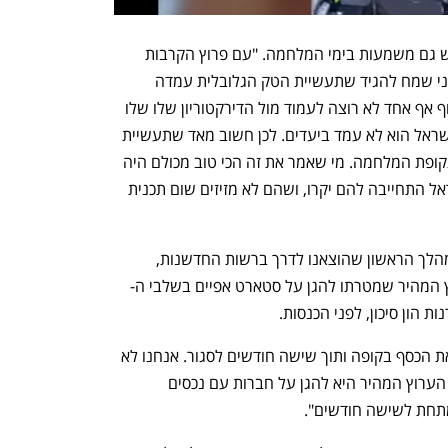
למשקל המהותי הזה של הענף המקומי יש גם משמעות בימי המלחמה. "עם פרוץ הקרבות 
החשש העיקרי היה מה יחשוב העולם, ואני שמח להגיד שתעשיית הטק הגלובלית עמדה 
לצידנו ותמכה בנו". עם זאת, ציין בין, "בסוף אף אחד לא רוצה לעמוד מול הדירקטוריון שלו שלו 
בסוף הרבעון ולהגיד שבגלל המלחמה בישראל הוא לא עמד ביעדים. לכן חשוב מאד שתעשיית 
ההייטק תמשיך לספק את הסחורה גם בתקופת המלחמה. מי שאמר את זה הכי טוב מכולם היה 
מנכ"ל אינטל שהאמין שכל הדברים שישראל התחייבה להם יקרו, ושהם לא מזיזים שום תכנית 
לדברי בין המסר חשוב אך לא מספיק. "המהלך הראשון שהוצאנו לדרך ברשות החדשנות, 
 המהיר שמטרתו להגן על סטארט אפיים בשלבי ה-
גילינו שבמאות חברות, הן הולכות לסיים את הכסף בקופה ותוך שישה חודשים לסגור. אנחנו לא 
יכולים להרשות לעצמינו מצב כזה. מטרת הערוץ המהיר היא להגן על חברות עם נכסים 
מתחת לשישה חודשים". 