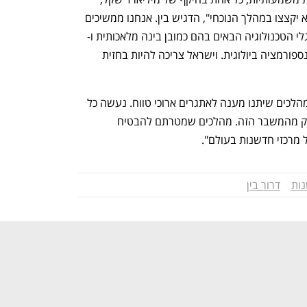
שכבר יצאו לדרך לפני שנה ושנתיים, ושלא יקצצו במהלך הנוכחי", הדגיש בין. אנחנו ממשיכים 
להשקיע בתשתיות שאנחנו בונים לצורך גלי הטכנולוגיה הבאים בהם כמובן בינה מלאכותית ו- 
Bio Convergence שהיא הגל הבא, טרנספורמציה ביולוגית. וישראל צריכה להיות בחזית 
לסיכום דבריו ציין בין שמדובר על חבילת מהלכים שיתנו מענה לאתגרים ארוכי טווח. נעשה כל 
מה שצריך כדי שההייטק הישראלי יצא חזק מהמשבר הזה. מהלכים שמטרתם להבטיח 
 מרכזי חדשנות בעולם".
ות
דרור בין