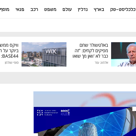
כלכליסט-טק
בארץ
נדל"ן
עולם
משפט
רכב
פנאי
מוסף
באלטשולר שחם
וויקס ממש
מפיקים לקחים: "זה
ביוקר על ר
כבר לא 'וואן מן' שואו
44
של גילעד"
אלמוג עזר
סופי שולמן
מיליון דולר