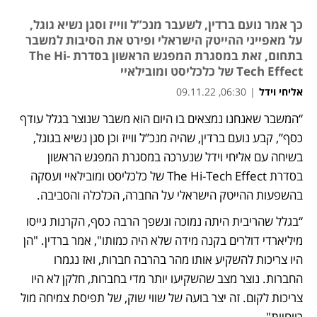
כך אמר נועם ברדין, לשעבר מנכ”ל ווייז וסגן נשיא גוגל,
על מאפייני ההייטק הישראלי ופירט את הסיבות למשבר
בתחום, זאת במסגרת המפגש הראשון בסדרת The Hi-
Tech Effect של כלכליסט ומובילאיי
אליחי וידל
|
06:30, 09.11.22
“המשבר שאנחנו נמצאים בו היום הוא משבר שנוצר בגלל עודף 
נפתח בכרטיסייה חדשה
כסף”, קבע נועם ברדין, שהיה מנכ”ל ווייז וכן סגן נשיא בגוגל, 
בשיחה עם אליחי וידל שנערכה במסגרת המפגש הראשון 
בסדרת The Hi-Tech Effect של כלכליסט ומובילאיי ועסקה 
בהשפעות ההייטק הישראלי על החברה, הכלכלה והסביבה. 
“בגלל שהריבית היתה נמוכה ונשפך הרבה כסף, הקרנות גייסו 
מיליארדי דולרים בקנה מידה שלא היה כמותו", אמר ברדין. "הן 
היו צריכות להשקיע אותו מהר בהרבה חברות, ואז נגמרו 
החברות. נוצר מצב שהשקיעו יותר מדי בחברות, חלקן לא היו 
צריכות לקום. זה יצר בועה של שווי שוק, של תפיסת צמיחה מול 
רווחיות". 