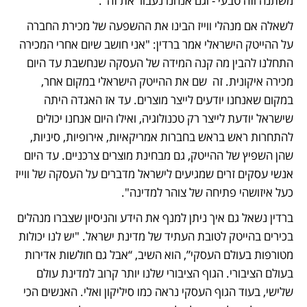
משתנה וזה טבעי - וגם אנחנו נעבור את זה".
לשאלה אם מנהלי ווייז הבינו את ההשפעה של מכירת החברה 
על ההייטק הישראלי אמר ברדין: "אני חושב שיום אחרי המכירה 
התחלנו להבין מה קנה המידה של העסקה שנחשבת עד היום 
מכירה איקונית. זה  שם את ההייטק הישראלי במקום אחר, 
במקום שאנחנו יודעים לייצר מוצרים. עד אז האגדה היתה 
שישראל יודעת לייצר רק טכנולוגיה, ואילו היום אנחנו יכולים 
להתחרות ראש בראש בחברות אמריקאיות, אירופיות, סיניות, 
שהן השפיץ של ההייטק, גם מבחינת מוצרים צרכניים. עד היום 
אנשי עסקים זרים שמגיעים לישראל מדברים על העסקה של ווייז 
כעל איזושהי פתיחה של צוהר למדינה". 
ברדין נשאל גם איך ניתן למנף את הידע והניסיון שצברו מנהלים 
בכירים בהייטק לטובת העתיד של מדינת ישראל. "יש לנו יכולות 
מטורפות בעולם העסקי”, הוא השיב, “אבל גם חולשות אדירות 
בעולם הציבורי. הגוף הציבורי שלנו יותר קרוב למדינת עולם 
שלישי, בעוד הגוף העסקי נראה כמו סיליקון ואלי. האנשים הכי 