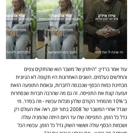
זה שינה לי את החיים: איך עידו איז'ק הופך את הסמארטפון לכלי צילום מקצועי_v
חינוך הוא המשישמה של החיים שלי - V
כלכליסט דיגיטל
עוד אמר ברדין: "היתרון של משבר הוא שהחזקים צפים 
והחלשים נעלמים. השנים האחרונות היו תקופה לא הגיונית 
מבחינת כמות הכסף שנכנסה לחברות, ובאמת התופעה הזאת 
זעזעה קצת את התפיסה. זה גם מה שהרבה חברות שנסחרות 
ב־10% מהמחיר הקודם שלהן מגלות עכשיו - וזה בסדר. מי 
שגדל אחרי המשבר של 2008 בתור יזם, ראה את העולם רק 
גדל כל הזמן. התפיסה שלו עד היום היתה שהמניה עולה 
ושכמות הכסף עולה וששווי השוק גדל כל הזמן. עכשיו הכל 