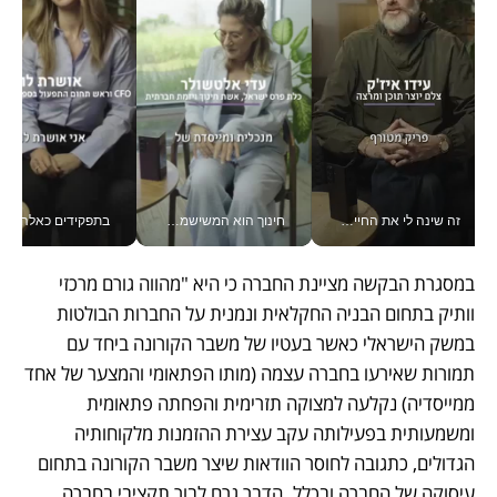
זה שינה לי את החיים: איך עידו איז'ק הופך את הסמארטפון לכלי צילום מקצועי_v
חינוך הוא המשישמה של החיים שלי - V
בתפקידים כאלה אי אפשר לח
במסגרת הבקשה מציינת החברה כי היא "מהווה גורם מרכזי 
וותיק בתחום הבניה החקלאית ונמנית על החברות הבולטות 
במשק הישראלי כאשר בעטיו של משבר הקורונה ביחד עם 
תמורות שאירעו בחברה עצמה (מותו הפתאומי והמצער של אחד 
ממייסדיה) נקלעה למצוקה תזרימית והפחתה פתאומית 
ומשמעותית בפעילותה עקב עצירת ההזמנות מלקוחותיה 
הגדולים, כתגובה לחוסר הוודאות שיצר משבר הקורונה בתחום 
עיסוקה של החברה ובכלל. הדבר גרם לבור תקציבי בחברה 