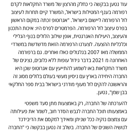
עוד נטען בבקשה כי כחלק מהרצון של משרד החקלאות לקדם 
רפורמה בענף המטילות בישראל, המשרד קיים תחרות לעיצוב 
לול הרפורמה ליישום בישראל. "אגרוטופ זכתה במקום הראשון 
בפרס עיצוב לול הרפורמה. הפרמטרים לפרס היו: איכות התכנון 
והעיצוב, היעילות האנרגטית, אופן שילוב הלולים בנוף הגלילי 
וכלכליות ההצעה. לצערנו הרפורמה הזאת מדשדשת במשרדי 
הממשלה מאז 2007 בגלגולים כאלו ואחרים. גם ברפורמה 
האחרונה מ 2021 בדבר גידול עופות ללא כלובים, נציגים של 
משרד החקלאות באו לשמוע להתייעץ עם אגרוטופ שכן היא 
החברה היחידה בארץ עם ניסיון מעשי בעולם בלולים מסוג זה 
והראשונה להקים לול מעוף מודרני בישראל בבית ספר החלקאי 
בבן שמן", נטען.
להערכתה של החברה, רק באמצעות מתן סעד משפטי 
באמצעותו תוכל החברה לגבש הסדר חוב, לשמר את פעילותה 
עם צמצום נזקיה ככל שניתן ומאידך למקסם את הדיבידנד 
לנושיה השונים של החברה. בשלב זה נטען בבקשה כי "החברה 