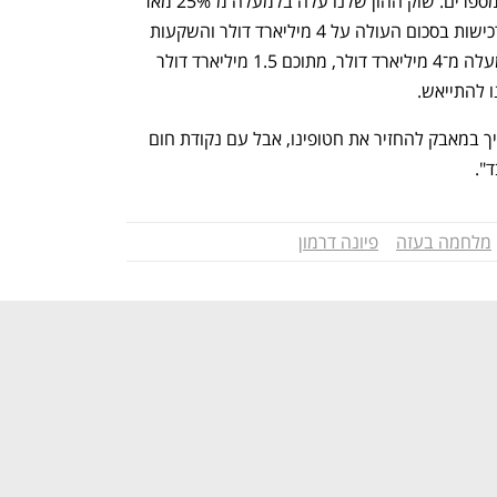
"האמונה הלעתים שקטה הזאת בולטת במספרים. שוק ההון שלנו עלה בלמעלה מ־25% מאז 
אותו יום שחור באוקטובר, ראינו מיזוגים ורכישות בסכום העולה על 4 מיליארד דולר והשקעות 
טכנולוגיה בלמעלה מ־250 חברות של למעלה מ־4 מיליארד דולר, מתוכם 1.5 מיליארד דולר 
ו להתייאש. 
"אני חוזרת הביתה בלב כבד מאוד, להמשיך במאבק להחזיר את חטופינו, אבל עם נקודת חום 
".
מלחמה בעזה
פיונה דרמון