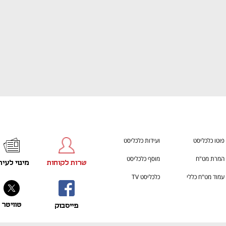
פוטו כלכליסט
ועידות כלכליסט
המרת מט"ח
מוסף כלכליסט
שרות לקוחות
מינוי לעית
עמוד מט"ח כללי
כלכליסט TV
טוויטר
פייסבוק