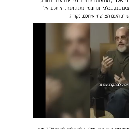
כל 60 מיליארד יורו נכסיה, שרות בממשלה לשעבר, מנהלות ומנהלים בכירים בעבר ובהווה, 
ואמרו, בקול רם וברור, חד וחזק, שהם תומכים בנו, בכלכלתנו ובמדינתנו. אנחנו איתכם. אל 
רו, העם הצרפתי איתכם. נקודה.