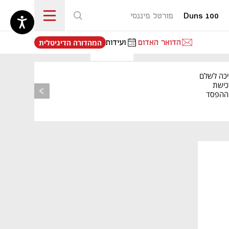
Duns 100
פורטל פיננסי
נפתח בכרטיסייה חדשה
הדואר האדום
ועידות
המהדורה הדיגיטלית
יכה לשלם
כישת
BASE: ההפסד
הרבעוני זינק ל-76