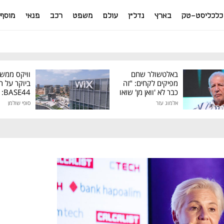
כלכליסט-טק
בארץ
נדל"ן
עולם
משפט
רכב
פנאי
מוסף
באלטשולר שחם
וויקס ממש
מפיקים לקחים: "זה
ביוקר על ר
כבר לא 'וואן מן' שואו
44
של גילעד"
אלמוג עזר
סופי שולמן
מיליון דולר