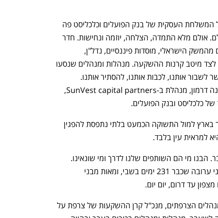
"אני עומדת על הבמה באירוע המסכם של המשלחת העסקית של בנק הפועלים וכלכליסט פה 
בפריז, ומביטה אל עבר הקהל הרחב באולם. אולם מלא התמדה, הצלחה, יוזמה ונחישות. חדר 
מלא מקיר לקיר במנהלות ומנהלים בכירים מהמשק הישראלי, מוסדות פיננסיים, נדל"ן, 
קמעונאות, רכב, מלונאות, ביטוח, תעופה, לצד מיטב קרנות ההשקעה. מנהלות ומנהלים שנסעו 
לצרפת להוכיח לצרפתים ולעולם שאי אפשר לשבור אותנו, לכבות אותנו, להסתיר אותנו. 
שאנחנו כאן. ואנחנו ננצח" - כך אמרה פיונה דרמון, מנהלת ב-SunVest capital partners, 
של כלכליסט ובנק הפועלים.
לדבריה, "אנשים חצויים, בין הפצע הפעור בארץ למול התשוקה הכמעט בלתי נתפסת להפגין 
א למראית עין בלבד. 
"העולם שלנו השתנה לנצח ב־7 באוקטובר. הבנו מי הם השותפים שלנו לדרך ומי שונאינו. 
איבדנו 1,517 נשמות יפות, יש לנו 128 בני ערובה שכבר 231 ימים בשבי, ומאות מבני 
צפון עד דרום, יום יום. 
"לצידנו בקהל ישבו ממיטב המנהלות והמנהלים הצרפתים, מנכ"ל קרן ההשקעות של צרפת על 