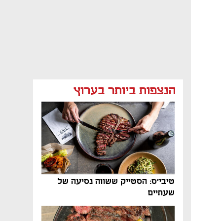
הנצפות ביותר בערוץ
טיבי'ס: הסטייק ששווה נסיעה של
שעתיים