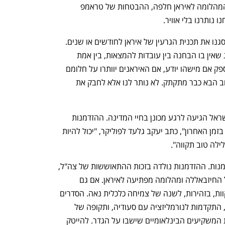
בבית. אז קיווינו. האופוריה הקצרה אחרי המהלומה לאיראן חלפה, ההבטחות של טראמפ 
 נותרנו בלי אוויר. 
אני לא יודע, ספק אם מישהו יודע, האם הסגנו את תכנית הגרעין של איראן לחודשים או שנים. 
למי בכלל אפשר להאמין בעידן הגזלייטינג שאין בו הבחנה בין עובדות להמצאות, בין אמת 
ושקר, בין עיתונות לציוצים. אני לא יודע, ספק אם מישהו יודע, אם האיראנים יוותרו על חלומם 
להשמיד את ישראל או שהשעון של הסיבוב הבא כבר מתקתק. לא נותר לנו אלא לחבק את 
ובכל זאת בואו ננסה להסכים על משהו: ישראל הגיעה לרגע מכונן בחיי המדינה. ההזדמנות 
מרהיבה. הסכנה מחרידה. "אלה הם חיינו בזמן האחרון", כתב יעקב גלעד לפוליקר, "יכול להיות 
לילה טוב תקווה".
בואו נדבר על תקווה. בואו נדבר על ההזדמנות. ההזדמנות נולדה בזכות ההתאוששות של צה"ל, 
שביחד עם המוסד, הנחית מכות קשות על החיזבאללה ומהלומה מפתיעה לאיראן. אם גם 
המלחמה בעזה תסתיים בקרוב, אפשר לקוות, בזהירות, לשנה של צמיחה כלכלית נאה. הסדרים 
עם לבנון ועם סוריה שיבטיחו שקט בצפון, התקדמות לנורמליזציה עם סעודיה, ותקופה של 
רגיעה ביטחונית, יחזירו לכאן במהירות את המשקיעים הבינלאומיים שישבו על הגדר. להייטק 