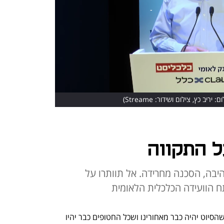
ם: יריב כץ, צילום ושידור: Streame)
ל התקווה
יבה, הסכנה מחרידה. אל תוותרו על
ח הוועידה הכלכלית הלאומית
כשקבענו את התאריך לוועידה הזו קיווינו שהסיוט יהיה כבר מאחורינו ושכל החטופים כבר יהיו 