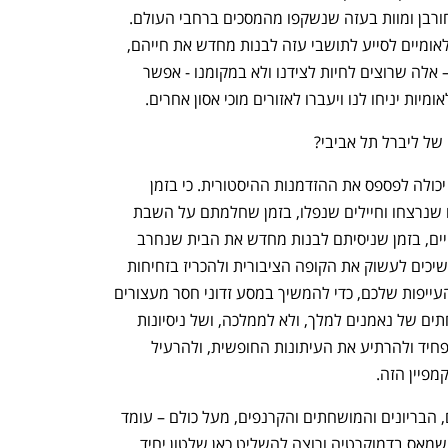
ישראל אחרי עשרים חודשים נוראים של חורבן ומוות בעזה שנשקפו מהמסכים ברחבי העולם. 
אבל אם נשכיל להשתתף במאמצים הבינלאומיים לסייע לתושבי עזה לבנות מחדש את חייהם, 
ולהתחיל במסע הפיוס עם השכנים שלנו – אלה שרוצים לחיות לצידנו ולא במקומנו - אפשר 
ת יניחו לנו ויעברו לאזורים מוכי אסון אחרים.  
של ליברל תל אביבי?
בואו נדבר על הסכנה. על הייאוש. ישראל יכולה לפספס את ההזדמנות ההיסטורית. כי בזמן 
שנלחמתם, בזמן שהתאבלתם על אזרחים שנרצחו וחיילים שנפלו, בזמן שחלמתם על השבת 
החטופים, בזמן שנחרדתם מטילים בליסטיים, בזמן שניסיתם לבנות מחדש את הבית שנחרב 
ולשקם את העסק שהושבת – יש מי שממשיכים לעשוק את הקופה הציבורית ולהכריז בזחיחות 
"נמות ולא נתגייס". ויש מי שמנצלים את העייפות שלכם, כדי להמשיך במסע זדוני חסר מעצורים 
של חקיקה אנטי דמוקרטית ומינויים מושחתים של נאמנים למלך, ולא לממלכה, ושל ניסיונות 
להחליש את מערכות החוק והמשפט, ולהפחיד ולהרתיע את העיתונות החופשית, ולהרעיל 
מפיין הזה.
ומעל כל אלה, מעל המשרתים והמשיחיים, הבריונים והמושחתים והקרנפים, מעל כולם – עומד 
המנצח על תזמורת הסיוטים שלנו, האיש שמאס בדמוקרטיה ורוצה להשליט כאן שלטון יחיד 