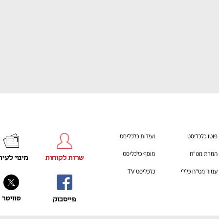
פוטו כלכליסט
ועידות כלכליסט
המרת מט"ח
מוסף כלכליסט
שרות לקוחות
מינוי לעית
עמוד מט"ח כללי
כלכליסט TV
טוויטר
פייסבוק