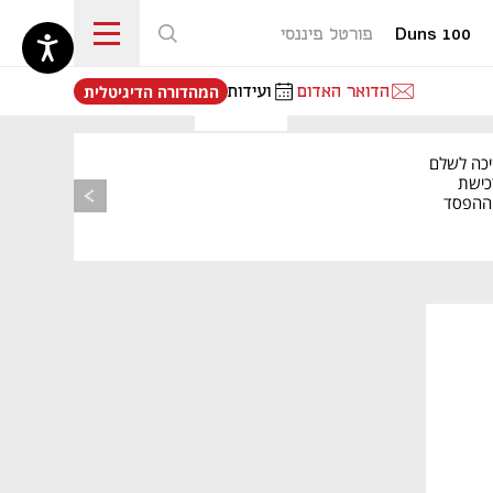
Duns 100
פורטל פיננסי
נפתח בכרטיסייה חדשה
הדואר האדום
ועידות
המהדורה הדיגיטלית
יכה לשלם
כישת
BASE: ההפסד
הרבעוני זינק ל-76