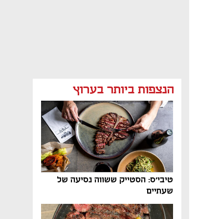
הנצפות ביותר בערוץ
טיבי'ס: הסטייק ששווה נסיעה של
שעתיים