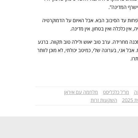
תישרף המדינה". 
את האיום הקיומי של ציר הרשע הסרנו, לפחות עד הסיבוב הבא. אבל האיום על הדמוקרטיה 
, אין כלכלה ואין בטחון. אין מדינה. 
אכן, ההזדמנות שלפנינו מרהיבה, אבל הסכנה מחרידה. ערב טוב יאוש ולילה טוב תקווה. ברגע 
זה, בין יאוש לתקווה, קשה לדעת מה ינצח. אבל אני, בערוגה שלי, כמיטב יכולתי, לא מוכן לוותר 
רו.
ה
מו"ל כלכליסט
מלחמה עם איראן
20
השקעות זרות