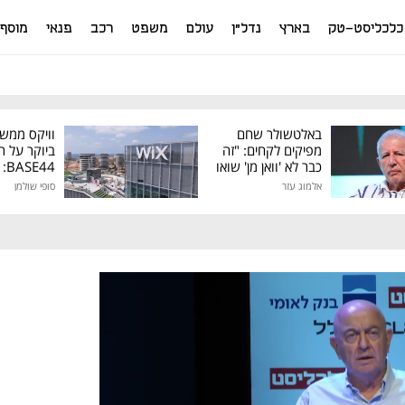
כלכליסט-טק
בארץ
נדל"ן
עולם
משפט
רכב
פנאי
מוסף
באלטשולר שחם
וויקס ממש
מפיקים לקחים: "זה
ביוקר על ר
כבר לא 'וואן מן' שואו
44
של גילעד"
אלמוג עזר
סופי שולמן
מיליון דולר