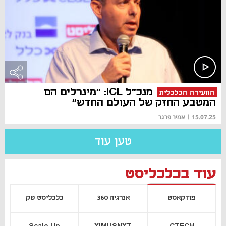
מנכ"ל ICL: "מינרלים הם
הוועידה הכלכלית
המטבע החזק של העולם החדש"
15.07.25
|
אמיר פרגר
טען עוד
עוד בכלכליסט
פודקאסט
אנרגיה 360
כלכליסט טק