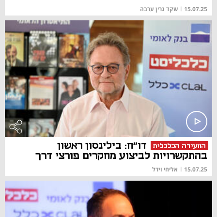
15.07.25
|
שקד גרין ערבה
דו"ח: בילינסון ראשון
הוועידה הכלכלית
בהתקשרויות לביצוע מחקרים פורצי דרך
15.07.25
|
אליחי וידל