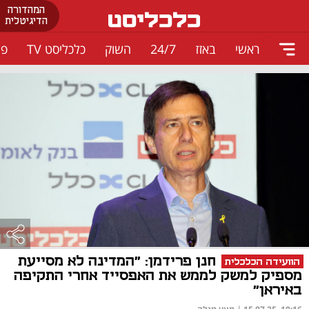
המהדורה
הדיגיטלית
ראשי
באזז
24/7
השוק
כלכליסט TV
פו
חנן פרידמן: "המדינה לא מסייעת
הוועידה הכלכלית
מספיק למשק לממש את האפסייד אחרי התקיפה
באיראן"
|