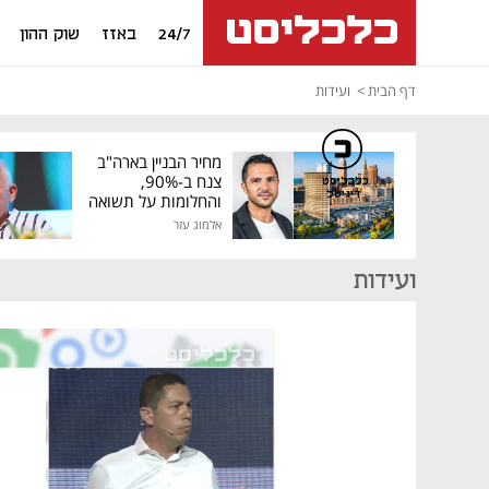
24/7
באזז
שוק ההון
דף הבית
ועידות
מחיר הבניין בארה"ב
צנח ב-90%,
כלכליסט
דיגיטל
והחלומות על תשואה
גבוהה התנפצו
אלמוג עזר
ועידות