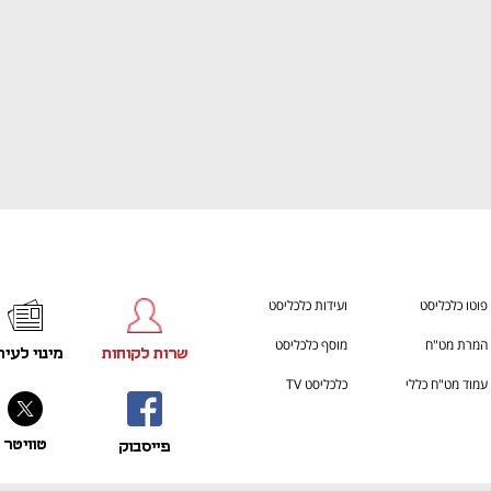
פוטו כלכליסט
ועידות כלכליסט
המרת מט"ח
מוסף כלכליסט
שרות לקוחות
מינוי לעית
עמוד מט"ח כללי
כלכליסט TV
טוויטר
פייסבוק