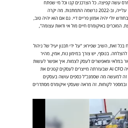
"בשנת 2020, שנת הקורונה, שוק האיקומרס עשה קפיצה. כל הצרכנים קנו וכל מי שפתח 
איקומרס הצליח. בשנת 2021 עדיין היתה עלייה, וב-2022 נרשמה התמתנות. מה יקרה 
ב-2023? לא בטוח שיהיה טוב. עוד מעט בחודש יולי יהיה אמזון פריים דיי. גם אם הוא יהיה טוב, 
מה זה אומר על תקופת החגים? קשה לדעת. המוכרים באיקומרס חיים מול אי ודאות עצומה", 
כשנשאיל כיצד בעלי חנויות יכולים להצליח בכל זאת, השיב שפירא: "על ידי תכנון יעיל של ניהול 
המזומנים ושרשרת האספקה. זה המפתח להצלחה. בנוסף, יש צורך במימון נוח, אמין, מהיר 
ויעיל. מימון ותכנון ארוך טווח מונעים מחסור במלאי ומאפשרים לעסק לצמוח. איך אפשר לעשות 
את זה? בחברה שלנו ייצרנו את הטכנולוגיה AI CFO שבעזרתה מייצרים לעסקים קטנים את 
הפלנינג הכי טוב עבורם כדי שהם יצליחו. זה למעשה מה שסמנכ"ל כספים עושה בעסקים 
גדולים. בשנת 2022 גדלנו פי 8 בהכנסות ובמספר לקוחות. זה מראה שעסקי איקומרס מסתדרים 