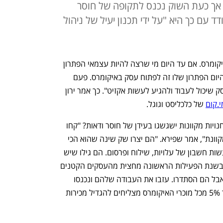
 אך כעת השוק נכנס לתקופה של חוסר
ד עם כך היא "על ידי תכנון יעיל של ניהול
"העיסוק הרביעי של עסקים קטנים הוא איקומרס. אם עד היום מי שרצה להיות עצמאי הפתרון 
שלו היה להקים מסעדה או פלאפליה, אז היום הפתרון שלו זה לפתוח עסק באיקומרס. פעם 
ראשונה שעסקים קטנים יכולים להקים עסק שיכול לעבוד ולהגיע לעשות אקזיט". כך אמר ירון 
י.קום
 של כלכליסט וגוגל.  
הרצאתו של שפירא עסקה בשאלה - איך חנויות מקוונות ישגשגו בעידן של חוסר ודאות? "קחו 
לדוגמה את אלכס ואיידן שיש להם חנות מקוונת", אמר שפירא. "הם יצרו שק שינה שהוא הכי 
טוב שיש למי שיוצא לקמפינג והתחילו לעשות חשבון של עלויות, שילוח ופרסום. הם גילו שיש 
להם רווח של מעל 70% והתחילו לעבוד. בשנת הפעילות הראשונה מחצית מהעסקים הקטנים 
נכשלים. היו להם ירידות בתקופת החגים אבל הם הסתדרו. עזבו את העבודה שלהם ונכנסו 
לעסק. והם הצליחו להמשיך בעסק. בערך 5% מכל מוכרי האיקומרס מצליחים להגדיל מכירות 