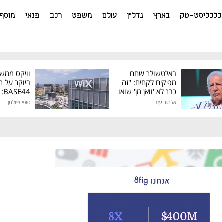
כלכליסט-טק
בארץ
נדל"ן
עולם
משפט
רכב
פנאי
מוסף
באלטשולר שחם
וויקס ממש
מפיקים לקחים: "זה
ביוקר על ר
כבר לא 'וואן מן' שואו
44
של גילעד"
אלמוג עזר
סופי שולמן
מיליון דולר