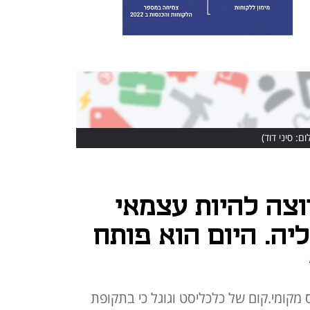
ום: סיני דוד)
וצה להיות עצמאי
יה. היום הוא פותח
"ל 8fig, אמר בכנס מקומי.קום של כלכליסט וגוגל כי בתקופת