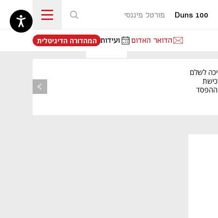
Duns 100
פורטל פיננסי
נפתח בכרטיסייה חדשה
הדואר האדום
ועידות
המהדורה הדיגיטלית
יכה לשלם
כישת
BASE: ההפסד
הרבעוני זינק ל-76