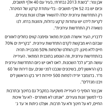
אבן צור: "בשנת 2013 נבחרתי, בעיר עם 40 אלף תושבים, 
וכיום יש בה 52 אלף תושבים - בלי עתודת קרקע של המינהל. 
רק התחדשות עירונית יכולה להשאיר אצלנו זוגות צעירים. 
לקריות לידנו יש עתודות קרקע גדולות, והזוגות ברחו. לנו 
נשארה רק התחדשות עירונית".
לדבריו, העיר אישרה תוכנית מתאר וסימנה קווים כחולים לאזורים 
שבהם היא מבקשת לקדם התחדשות עירונית. "בקריית ים 70% 
חיים ללא מיגון. לכן הוחלט שלפחות 50% מהבנייה תהיה 
בהתחדשות עירונית, וזה הוטמע בתוכנית המתאר. העירייה 
עושה תב"ע לכל השכונות. לאט לאט יש כיום התחדשות עירונית 
בקו הראשון לים, בשיכונים שנבנו לפני שנים, עם דירות של 60 
מ"ר. בדצמבר יורידו לפחות 500 יחידות דיור בקו הראשון לים 
ויבנו מגדלים".
אבן צור הוסיף כי העירייה משקיעה במקביל גם בחינוך ובתרבות 
כדי למשוך זוגות צעירים. "אנחנו לא מוותרים - לא על איכות 
החיים, לא על חינוך ולא על תרבות. אצלנו כיתות א' עד ג' 