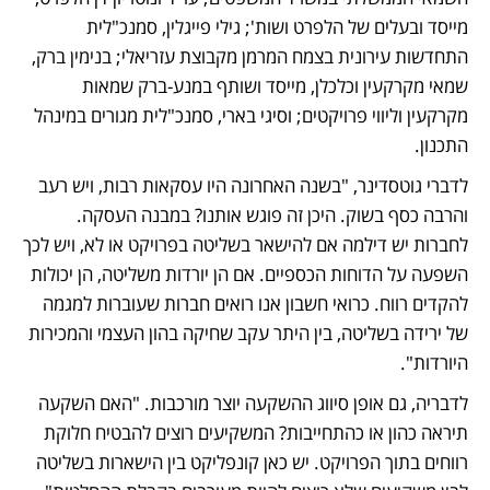
מייסד ובעלים של הלפרט ושות'; גילי פייגלין, סמנכ"לית 
התחדשות עירונית בצמח המרמן מקבוצת עזריאלי; בנימין ברק, 
שמאי מקרקעין וכלכלן, מייסד ושותף במנע-ברק שמאות 
מקרקעין וליווי פרויקטים; וסיגי בארי, סמנכ"לית מגורים במינהל 
התכנון. 
לדברי גוטסדינר, "בשנה האחרונה היו עסקאות רבות, ויש רעב 
והרבה כסף בשוק. היכן זה פוגש אותנו? במבנה העסקה. 
לחברות יש דילמה אם להישאר בשליטה בפרויקט או לא, ויש לכך 
השפעה על הדוחות הכספיים. אם הן יורדות משליטה, הן יכולות 
להקדים רווח. כרואי חשבון אנו רואים חברות שעוברות למגמה 
של ירידה בשליטה, בין היתר עקב שחיקה בהון העצמי והמכירות 
היורדות".
לדבריה, גם אופן סיווג ההשקעה יוצר מורכבות. "האם השקעה 
תיראה כהון או כהתחייבות? המשקיעים רוצים להבטיח חלוקת 
רווחים בתוך הפרויקט. יש כאן קונפליקט בין הישארות בשליטה 