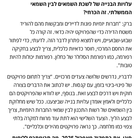
עלויות הבנייה של לשכת השמאים לבין השמאי 
הממשלתי. זה הכרחי?
ברק: "חברות יזמיות פונות לדיירים ומבקשות מהם להוריד 
משטח הדירה כדי שהפרויקט יהיה כדאי. זה קורה כל 
שבוע-שבועיים, ויש למצוא פתרון לדבר הזה. לדעתי, כדי לפתור 
את החסם המרכזי, חוסר כדאיות כלכלית, צריך לבצע בחקיקה 
רפורמה, כמו רפורמת הסלולר של כחלון. רפורמות יכולות להיות 
טובות".
לדבריו, נדרשים שלושה צעדים מרכזיים. "צריך לתחום פרויקטים 
של פינוי-בינוי בזמן, עם קנסות. יש לכתוב את הדברים בצורה 
חוקית ויש דרכים לבצע זאת. בנוסף, יש לוודא שהפרויקטים הם 
כלכליים ולאמץ אומדן עלויות בנייה שביצענו. ככל שיש מחלוקת 
בין השמאים של רשות התכנון לבין שמאי החברות היזמיות, צריך 
לבצע הליך. הצעד השלישי הוא לתת עוד מרווח למקרה בלתי 
צפוי כמו מלחמה. כך נראה פרויקטים מהירים וכלכליים".
סיגי, את בתפקיד מאפריל 2025. מה תרומתכם ללוחות 