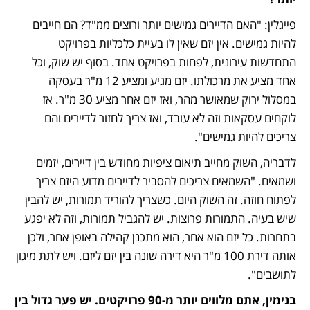
פייגלין: "האם הדיירים גמישים יותר ורוצים ממ"ד? הם חייבים 
להיות גמישים. אין יזם שאין לו בעיית כלכליות בפרויקט 
התחדשות עירונית, לפחות בפרויקט אחד. בסוף יש שוק, וכל 
אחד מציע את מרכולתו. יזם מגיע ומציע 12 מ"ר בעסקה 
במסלול ירוק שמאושר מהר, ואז יזם אחר מציע 30 מ"ר. אז 
לוקחים עסקאות וזה לא עובד, ואז צריך לחזור לדיירים והם 
צריכים להיות גמישים".
לדבריה, השוק מחייב תיאום ציפיות מחודש בין דיירים, יזמים 
ושמאים. "השמאים צריכים להסביר לדיירים מדוע היזם צריך 
לפתוח חוזה. זה השוק היום. כשצריך להוריד תמורות, יש להבין 
שיש בעיה. התמורות פרוצות. יש להגביל תמורות, וזה לא יפגע 
בתחרות. כל יזם הוא אחר, הוא מתכנן קהילה באופן אחר, ולכן 
אותה דירת 100 מ"ר היא דירה שונה בין יזם ליזם. ויש לתת מיגון 
לתושבים".
בנימין, אתם מלווים יותר מ-90 פרויקטים. יש פער גדול בין 