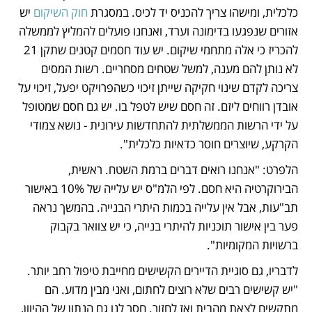
כלכלית, ומישהו צריך להכניס יד לכיס. במסגרת 
חוק השיקום
 יש 
אזורים שנפגעו בדימונה וערד, ואנחנו פועלים להמליץ לממשלה 
להכריז כי אלה מתחמי שיקום. יש עוד חסמים קטנים שתקן 21 
לא נותן להם מענה, למשל שטחים מסחריים. רשות המסים 
צריכה לקדם שינוי חקיקה שייתן זיכוי כשהפרויקט יפעל, זיכוי על 
אובדן רווחים ליזם. זה חסם שיש לטפל בו. יש גם חסם שמטופל 
על ידי הרשות הממשלתית להתחדשות עירונית - נושא צמודי 
הקרקע, שיוצרים חוסר כדאיות כלכלית".
הלפרט: "אנחנו רואים דברים ברמת השטח. ראשית, 
הבירוקרטיה היא חסם. לפי הלמ"ס יש עלייה של 10% באישור 
תב"עות, אבל אין עלייה בכמות היתרי הבנייה. בהמשך נראה 
פער בין אישור תוכניות להיתרי בנייה, כי יש צוואר בקבוק 
ברשויות המקומיות".
לדבריו, גם סוגיית הדיירים הקשישים מחייבת טיפול רחב יותר. 
"יש קשישים רבים שלא רוצים לחתום, ואני מבין מדוע. הם 
מתקשים לצאת מהבית ואז לחזור. חסר לנו גם הנתון של ההיוון, 