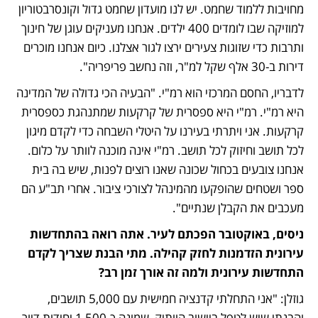
מחויבות ללמוד שחמט. יש לנו מועדון שחמט גדול וקונסרבטוריון 
למוזיקה שבו לומדים 400 ילדים. אנחנו מעניקים עוגן של חינוך 
ותרבות כדי שזוגות צעירים ירצו לגור אצלנו. כיום אנחנו מוכרים 
דירות ב-30 אלף שקל למ"ר, וזה נחשב פריפריה".
לדבריו, החסם המרכזי הוא רמ"י. "הבעיה הכי גדולה של המדינה 
היא רמ"י. רמ"י היא ספסרית של קרקעות שמתנהגת כספסרית 
קרקעות. אני ויתרתי בעירנו על היטלי השבחה כדי לקדם מיגון 
לכל תושב וחיזוק לכל תושב. רמ"י אינה מוכנה לוותר על כלום. 
אנחנו צובעים בכחול שכונה שאנו רוצים לפנות, שיש בה בית 
ספר ושטחים שהופקעו מהמינהל לצורכי ציבור. אחרי תב"ע הם 
מעכבים את הקבלן שנתיים".
ניסים, באוקטובר הפכתם לעיר. אתה רואה בהתחדשות 
עירונית הזדמנות לחזק קהילה. מתי הבנת שצריך לקדם 
התחדשות עירונית ולמה זה אורך זמן רב?
גוזלן: "אני התחלתי קדנציה חמישית עם 5,000 תושבים, 
והבנתי שיש לטפל ביישוב הוותיק, שמונה כ-1,500 יחידות דיור. 