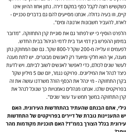
כשקשיש רוצה לקבל כסף במקום דירה. נתון אחוז ההיוון אינו 
קיים, וזו בעיה גדולה. אנחנו מסייעים להם גם בדברים טכניים - 
לארוז, להעביר חשבונות ארנונה ומים".
הלפרט הוסיף כי יש לפתור גם את סוגיית קרן התחזוקה. "מדובר 
במימון ההפרש בין דמי ועד בית לדמי הניהול בבית החדש. 
לפעמים זו עלייה מ-200 שקל ל-800 שקל. גם שם המחוקק נתן 
מענה, אך הוא חלקי ומיועד רק לאנשים מבוגרים. יש לתת מענה 
לעשר שנים לכולם, כדי לאפשר לאנשים לשוב לביתם. ויש לדעת 
כיצד לנהל את המיליונים. פרויקט נגמר, יזם שם 5 מיליון שקל 
בקרן התחזוקה - מי ינהל את הכסף הזה? משרדנו עושה את זה 
בפרויקטים שלנו. אנחנו מנהלים נאמנויות כך שנוכל לנהל את 
קרן התחזוקה במשך חמש עד עשר שנים".
גילי, אתם הבנתם שהעתיד בהתחדשות העירונית. האם 
יש התעניינות גוברת של דיירים בפרויקטים של התחדשות 
עירונית בגלל הצורך בממ"ד? האם תוכניות מקודמות מהר 
יותר?