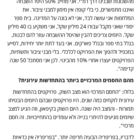
מהשכונות שבנינו דרך רמ"י. אני מחייב 50% היטל השבחה 
ואיננו מתפשרים, כי בלי קופה אין מימון למבני ציבור. את 
המלחמות אני עושה לבד, אני לא בונה על המדינה. בית ספר 
יסודי שאני מקבל עבורו 24 מיליון שקל, אני משקיע בו 40 מיליון 
שקל. היזמים צריכים להבין שהיטל ההשבחה עוזר להם לבנות, 
בגלל בתי ספר ובגלל פארקים. אני בעד לתת יותר יחידות, לסייע 
במכפיל ולהפוך את הפרויקט לכלכלי. בלי מבני ציבור ותשתיות, 
הפרויקטים יעצרו אחרי 10% מהבינוי. לכן אני מסתכל 50 שנה 
קדימה".
מהם החסמים המרכזיים ביותר בהתחדשות עירונית?
בלולו: "החסם המרכזי הוא מצב השוק. פרויקטים בהתחדשות 
עירונית לוקחים כמה שנים. היו פרויקטים שבהם היזמים הבטיחו 
תמורות - והמצב היה שונה. היום השוק בקיפאון, וזה הגיע למצב 
שיזמים מגיעים להיתרי בנייה ולא עומדים בהתחייבויות. זה חסם 
מרכזי".
לדבריו, בפריפריה הבעיה חריפה יותר. "בפריפריה אין כדאיות 