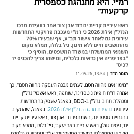
רמ"י. היא מתנהגת כספסרית
קרקעות"
ראש עיריית קריית ים דוד אבן צור אמר בוועידת מרכז
הנדל"ן אילת 2026 כי רמ"י מעכבת פרויקטי התחדשות
עירונית גם לאחר אישור תב"ע, אף שבעירו 70%
מהתושבים חיים ללא מיגון. גיל בלולו, ממלא מקום
השמאי הממשלתי במשרד המשפטים, הוסיף כי
"בפריפריה אין כדאיות כלכלית, ומישהו צריך להכניס יד
לכיס"
תומר הדר
|
13:54, 11.05.26
"מימון אינו מהווה חסם, לעתים מבנה העסקה מהווה חסם", כך 
נפתח בכרטיסייה חדשה
נפתח בכרטיסייה חדשה
אמרה רו"ח חופית גוטסדינר, שותפה, ראש אשכול נדל"ן 
ומנהלת תחום נדל"ן ב-BDO, בפאנל שעסק בהתחדשות 
עירונית 
בוועידת מרכז הנדל"ן אילת 2026
. בפאנל, שהתקיים 
בהנחיית גוטסדינר, השתתפו דוד אבן צור, ראש עיריית קריית 
ים; ניסים גוזלן, ראש עיריית באר יעקב; גיל בלולו, ממלא מקום 
השמאי הממשלתי במשרד המשפטים; עו"ד ונוטריון דן הלפרט, 