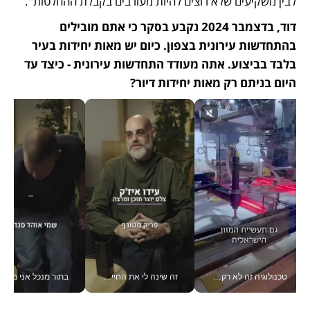
לבין משקיעים שלא רוצים להיות מעורבים בקבלת ההחלטות".
דוד, בדצמבר 2024 נקבע בסקר כי אתם מובילים 
בהתחדשות עירונית בצפון. כיום יש מאות יחידות בעיר 
בלבד בביצוע. אתה מעודד התחדשות עירונית - כיצד עד 
היום בניתם רק מאות יחידות דיור?
טכנולוגיה זה לא רק בהייטק: גם תעשיית המזון הישראלית מאמצת כלי AI, אוטומציה וניתוח דאטה בזמן אמת
זה שינה לי את החיים: איך עידו איז'ק הופך את הסמארטפון לכלי צילום מקצועי_v
בתור מנכל אני מקבל מאות הח