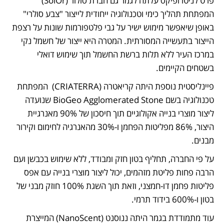
פרט לניטרופיקס עלתה לגמר גם חברת סולור (SolOr) 
המפתחת תהליך כימי וטכנולוגיה ייחודית לייצור "צבע סולרי" 
באופן שיאפשר מימוש ישיר על גבי פלטפורמות שונות על רצפת 
הייצור בתעשייה המסורתית. המטרה היא ייצור של חשמל נקי 
במרכז העיר ללא תלות ברשת החשמל תוך שימוש דואלי 
בשטחים הקיימים. 
פיינליסטית נוספת היתה קריאטרה (CRIATERRA)  המפתחת 
טכנולוגיה בשם BioGeo Agglomerated Stone שנועדה 
ליצור מוצרי בנייה אקולוגיים תוך חיסכון של 90% מאנרגיית 
היצור, 86% מפליטות הפחמן ו-30% מהאנרגיה לחימום וקירור 
מבנים. 
על פי החברה, תחליף בטון חזק ומבודד, ללא שימוש בכבשן ועם 
הרבה פחות פליטת מזהמים, יכול ליצור מוצרי בנייה עם אפס 
פליטות פחמן דו-חמצני, וזאת תוך השגת 100% חוזק מבני של 
בטון ו-600% בידוד תרמי.
עוד מתמודדת בגמר היתה ננוסנט (NanoScent) המייצרת 