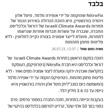
בלבד
NitroFix שהוקמה על ידי אופירה מלמד, מיטל אלון
ויהודה בורנשטיין, היא הזוכה הגדולה באירוע הגמר של
תחרות Israeli Climate Awards של דוראל וכלכליסט.
החברה, שגברה על עשרות חברות אחרות שנרשמו
לתחרות, פועלת לייצר אמוניה בצורה נקייה לחלוטין - ללא
פליטות פחמן מזהמות
מאיה נחום שחל
|
12:37, 26.07.23
הזוכה במקום הראשון בתחרות Israeli Climate Awards  של 
דוראל וכלכליסט היא חברת Nitrofix (ניטרופיקס), העוסקת 
בחקלאות ואנרגיה ירוקה ופועלת ליצור אמוניה ממים ואויר - ללא 
פליטות פחמן מזהמות. ניטרופיקס הוקמה על ידי אופירה מלמד 
(המשמשת כיום כמנכ"לית) מיטל אלון ויהודה בורנשטיין והיא 
גייסה עד כה 3.6 מיליון דולר.
בעקבות זכייתה בתחרות, תזכה החברה במספר פרסים: פרס 
כספי בסך 50 אלף שקל, קרדיט לפרסום בכלכליסט בהיקף של 