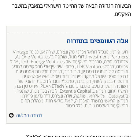
הבשורה הגדולה הבאה של ההייטק הישראלי במאבק במשבר 
האקלים.
אלה השופטים בתחרות
רועי פורמן, מנכ"ל דוראל אנרג'י טק ונצ'רס, שירה אטינג מ־Vintage 
Investment Partners, לורי מנוד, שותפה ב־At One Ventures, 
אלחנדרו סולה, סמנכ"ל השקעות של Tech Energy Ventures, אניל 
אכיוטה, מנהלTDK Ventures, פרופ' יאיר עין־אלי מהפקולטה למדע 
והנדסה של חומרים בטכניון, מורן חביב, מנהלת חדשנות אסטרטגית 
במיקרוסופט ישראל מחקר ופיתוח, דרור טופף, ראש אסטרטגיה 
וחדשנות בבנק לאומי, חנן ברנד, סמנכ"ל ומנהל חטיבת ההזנק של 
רשות החדשנות, נועם סוננברג, מנהל PLANETech, איריס טן הבה, 
ראשת תחום המדע ב־Extantia Capital, ליסיה בכר מנוח, שותפה 
ב־Catalyst, יעל אלרואי, שותפה, ויולה ונצ'רס, ד"ר גדעון פרידמן, 
המדען הראשי במשרד האנרגיה, ליאת בוקאי חזות, מנהלת תחום 
ההשקעות האלטרנטיביות, כלל ביטוח

לכתבה המלאה