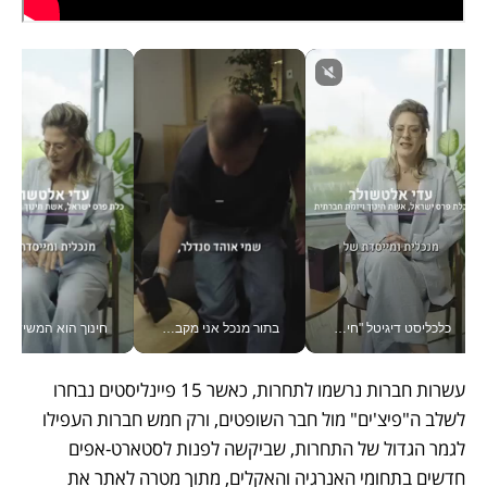
כלכליסט דיגיטל "חינוך הוא המשימה של החיים שלי"_v
בתור מנכל אני מקבל מאות החלטות ביום, וה- Galaxy Z Fold8 Ultra עוזר לי לחתוך אותן מהר יותר_v
חינוך הוא המש
עשרות חברות נרשמו לתחרות, כאשר 15 פיינליסטים נבחרו 
לשלב ה"פיצ'ים" מול חבר השופטים, ורק חמש חברות העפילו 
לגמר הגדול של התחרות, שביקשה לפנות לסטארט-אפים 
חדשים בתחומי האנרגיה והאקלים, מתוך מטרה לאתר את 