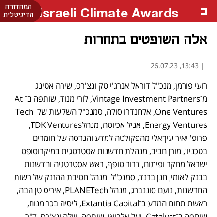
המהדורה
Israeli Climate Awards
הדיגיטלית
אלה השופטים בתחרות
13:43, 26.07.23
|
רועי פורמן, מנכ"ל דוראל אנרג'י טק ונצ'רס, שירה אטינג 
מ־Vintage Investment Partners, לורי מנוד, שותפה ב־At 
One Ventures, אלחנדרו סולה, סמנכ"ל השקעות של Tech 
Energy Ventures, אניל אכיוטה, מנהלTDK Ventures, 
פרופ' יאיר עין־אלי מהפקולטה למדע והנדסה של חומרים 
בטכניון, מורן חביב, מנהלת חדשנות אסטרטגית במיקרוסופט 
ישראל מחקר ופיתוח, דרור טופף, ראש אסטרטגיה וחדשנות 
בבנק לאומי, חנן ברנד, סמנכ"ל ומנהל חטיבת ההזנק של רשות 
החדשנות, נועם סוננברג, מנהל PLANETech, איריס טן הבה, 
ראשת תחום המדע ב־Extantia Capital, ליסיה בכר מנוח, 
שותפה ב־Catalyst, יעל אלרואי, שותפה, ויולה ונצ'רס, ד"ר 