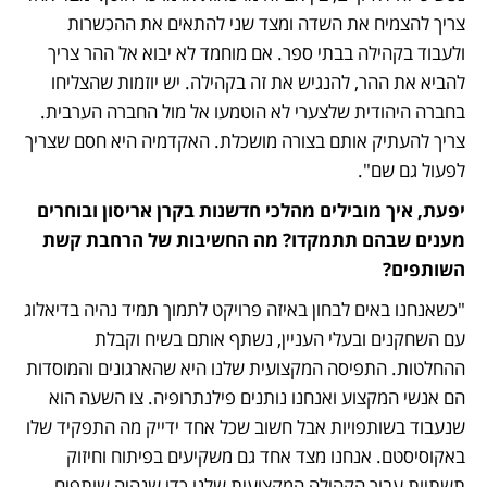
צריך להצמיח את השדה ומצד שני להתאים את ההכשרות 
ולעבוד בקהילה בבתי ספר. אם מוחמד לא יבוא אל ההר צריך 
להביא את ההר, להנגיש את זה בקהילה. יש יוזמות שהצליחו 
בחברה היהודית שלצערי לא הוטמעו אל מול החברה הערבית. 
צריך להעתיק אותם בצורה מושכלת. האקדמיה היא חסם שצריך 
לפעול גם שם".
יפעת, איך מובילים מהלכי חדשנות בקרן אריסון ובוחרים 
מענים שבהם תתמקדו? מה החשיבות של הרחבת קשת 
השותפים?
"כשאנחנו באים לבחון באיזה פרויקט לתמוך תמיד נהיה בדיאלוג 
עם השחקנים ובעלי העניין, נשתף אותם בשיח וקבלת 
ההחלטות. התפיסה המקצועית שלנו היא שהארגונים והמוסדות 
הם אנשי המקצוע ואנחנו נותנים פילנתרופיה. צו השעה הוא 
שנעבוד בשותפויות אבל חשוב שכל אחד ידייק מה התפקיד שלו 
באקוסיסטם. אנחנו מצד אחד גם משקיעים בפיתוח וחיזוק 
תשתיות עבור הקהילה המקצועית שלנו כדי שנהיה שותפים 