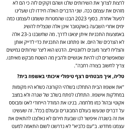
לרצות לצרוך את השירותים שלנו ושהם זקוקים לזה כי הם לא 
מזהים את עצמם ככה. שני הדברים האלה חידדו לנו שעלינו 
לפעול אחרת. בסוף 2023 הבנו שהמטרות ששמנו לעצמנו כמה 
ימים אחרי השבעה באוקטובר אינן אלה שנצליח להשיג 
באמצעות התכניות איתן יצאנו לדרך. מה שחשבנו ב-23 אלה 
לא הצרכים של היום. אז פתחנו את התכניות כדי לדייק אותן 
והצליח ליצור מענים רלוונטיים. הדגש הוא ליצר שירותים גמישים 
שמאפשרים לנו להיות אנושיים ולהבין מה השטח מבקש מאיתנו. 
צריך לחשוב בצורה רחבה". 
טליה, איך מבטחים רצף טיפולי איכותי באשפוז בית?
"את אשפוז הבית התחלנו בשלהי הקורונה כשלא היו מקומות 
במחלקות אישפוז. התחלנו לפתח בשלב של שגרה ולא במצב 
אקוטי ובהול כמו מלחמה. בנינו את המודל הייחודי לאט ומבוסס 
על דברים שנעשו בעולם המבוגרים ובעולם בכלל. זה שעשינו 
את זה בשגרה איפשר לנו שבעת חירום לא נאלצנו להתאים את 
עצמנו מחדש. ב"עם כלביא" לא נדרשנו לשום התאמה למעט 