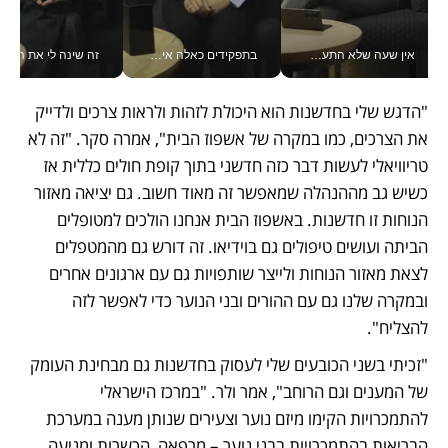
אין שעה שלא התעסקתי במשבר - טל אלכסנדרוביץ’ שגב מנהלת משברים תקשורתיים מכל מקום עם ה- Galaxy Z Fold8 Ultra שלה_v
בתפקידים כאלה אי אפשר לחכות: אושרת לוי מניעה השקעות ענק מהטלפון_v
זה שינה לי את החיים: 
"הדגש שלי בחדשנות הוא היכולת לזהות ולראות צרכים ולדייק 
את הצרכים, כמו במקרה של אשפוז הבית", אמרה סקר. "זה לא 
טריוויאלי לעשות דבר כזה חדשני בתוך קופת חולים כללית אז 
כשיש גב מההנהלה שמאפשר זה מאוד חשוב. גם יציאה מאזור 
הנוחות זו חדשנות. באשפוז הבית אנחנו הולכים למטופלים 
הביתה ועושים טיפולים גם בוידיאו. זה דורש גם מהמטפלים 
לצאת מאזור הנוחות ולייצר שותפויות גם עם ארגונים אחרים 
ובמקרה שלנו גם עם ההורים ובני הנוער כדי לאפשר לזה 
להצליח".
"זכיתי בשני הכובעים שלי לעסוק בחדשנות גם מבחינת העומק 
של המענים וגם הרוחב", אמר ולר. "במרכז הישראלי 
להתמכרויות הקימו מיזם נוער וצעירים שנותן מענה במערכת 
הבריאות בהתמכרויות בבני נוער – מרפאה, הכשרות ומניעה, 