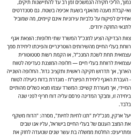
נמוך, הליכי חקירה הנמשכים זמן רב עד להתיישנות תיקים, 
ואי-קבלת מענה מהאגף בשעת אכיפה בשטח. גם סטנדרטים 
אחידים לפיקוח על כלביות עירוניות אינם קיימים, מה שמוביל 
לתנאי החזקה ירודים.
צוות הבדיקה הציע למנכ"ל המשרד שתי חלופות: הוצאת אגף 
רווחת בעלי החיים מהשירותים הווטרינריים והפיכתו ליחידת סמך 
עצמאית תחת לשכת המנכ"ל, או הקמת רשות סטטוטורית 
עצמאית לרווחת בעלי חיים — חלופה המוצגת כעדיפה לטווח 
הארוך, אך תדרוש חקיקה ראשית ותקציב גדול. החלופה השנייה 
- העברת האגף ליחידת הפיצו"ח - מוגדרת בדוח כיעילה לטווח 
המיידי, אך מעוררת קשיים: המשרד עצמו מצא כשלים מהותיים 
ביחידה זו, ומבקר המדינה פרסם עליה דוח חריף לפני שנה 
בלבד.
יעל ארקין, מנכ"לית "תנו לחיות לחיות", מסרה: "הדוח משקף 
את המצב העגום של בעלי החיים בישראל, עליו אנו שבים 
ומתריעים: החלטת ממשלה בת עשר שנים שנועדה לחזק את 