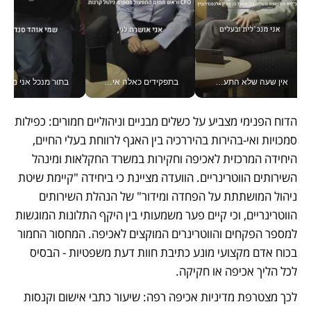
אין שעה שלא התעסקתי במשבר - טל אלכסנדרוביץ’ שגב מנהלת משברים תקשורתיים מכל מקום עם ה- Galaxy Z Fold8 Ultra שלה_v
בתפקידים כאלה אי אפשר לחכות: אושרת לוי מניעה השקעות ענק מהטלפון_v
בתור מנכל אני מקבל מאות הח
הדוח הפנימי מצביע על כשלים מבניים וניהוליים חמורים: כפילות 
סמכויות ואי-בהירות בהיררכיה בין האגף לרווחת בעלי החיים, 
היחידה המרכזית לאכיפה וחקירות במשרד החקלאות ומינהל 
השירותים הווטרינריים. הוועדה מציינת כי ביחידה "קיימת שיטת 
ניהול המושתתת על הפחדה ומידור" של הנהלת השירותים 
הווטרינריים, וכי קיים פער משמעותי בין היקף התלונות המוגשות 
למספר הפקחים והווטרינרים המוקצים לאכיפה. המחסור החמור 
בכוח אדם מקצועי מונע כתיבת חוות דעת משפטיות - הבסיס 
לכל הליך אכיפה או חקיקה.
לכך מצטרפת מדיניות אכיפה רפה: שיעור כתבי אישום וקנסות 