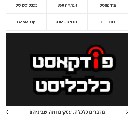
פודקאסט
אנרגיה 360
כלכליסט טק
Scale Up
XIMUSNXT
CTECH
יסייה חדשה
נפתח בכרטיסייה חדשה
מדברים כלכלה, עסקים ומה שביניהם