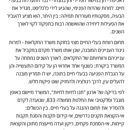
לאכיפה - הן במישור הפלילי והן במנהלי - נגד התעללות בבעלי 
חיים. למרות שהדוח הפנימי, שהגיע לידי כלכליסט, מגדיר את 
הבעיה, מסקנותיו מעוררות תמיהה: בין היתר, הוא מציע להעביר 
את הפעילות ליחידה שהואשמה רבות בתפקוד לקוי לאורך 
השנים.
תחום רווחת בעלי החיים מצוי בחזקת משרד החקלאות - למרות 
ניגוד העניינים המובנה, שכן אותו משרד מקדם במקביל את 
ענייניהם ורווחיותם של החקלאים. לאורך השנים נמתחה על 
המשרד ביקורת: כשגוף אחד אחראי הן על קידום התעשייה והן 
על הגבלת הפגיעה בבעלי חיים בתוכה, יש לו תמריץ מובנה 
להעלים עין, לרכך רגולציה ולהחזיק שוט פיקוח חלש.
לפי בדיקה של ארגון "תנו לחיות לחיות", המשרד מיישם באופן 
מוגבל וסלקטיבי את החלטת ממשלה 833, שנועדה לקדם 
ולהסדיר את תחום ההגנה על בעלי חיים. בין הכשלים: 
אי-הקצאת תקנים נדרשים, אי-קידום תקנות והסגת תקנות 
קיימות, אי-הסמכת פקחים, ריקון ועדה מייעצת מתוכן והקצאת 