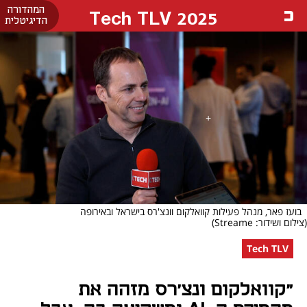
המהדורה
Tech TLV 2025
הדיגיטלית
בועז פאר, מנהל פעילות קוואלקום וונצ'רס בישראל ובאירופה
(צילום ושידור: Streame)
Tech TLV
"קוואלקום ונצ'רס מזהה את