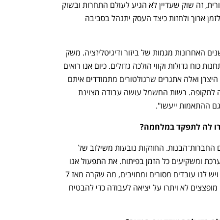
שוייצר: "אנו במצב של חוסר ודאות רגולטורית, זה שוק שעדיין לא הגיע לעולם התחרות ובשוק 
כזה קשה מאוד, לפחות מהצד שלי, לממן לזמן ארוך ולחזות כיצד העסק יתנהל בסביבה 
חצור: "משק החשמל באופן כללי עובר בשנים האחרונות מגמות של ביזור ודיגיטליזציה. משק 
האנרגיה מסתדר באופן שונה, בעבר היו תחנות כוח גדולות וקווי הולכה גדולים. כיום אנו רואים 
שהעסק הולך ומתבזר, הצרכן הופך להיות היצרן ואלה אתגרים שרגולטורים מתמודדים איתם 
בכל העולם והרגולציה מתאימה את עצמה לתקופה. רשות החשמל עושה עבודה מצוינת 
ם ההתאמות ייעשו".
רו לה לתפקד במלחמה?
לנג: "למקורות יש 2,000 עובדים ביחד עם החברות־הבנות. החוזקות נובעות משילוב של 
דברים: אנו שומרים על יתירות גבוהה במערכת ומשקיעים כל הזמן בפיתוח. את התפעול אנו 
מבצעים באמצעות כלים טכנולוגיים רבים ויש לנו עובדים מסורים ומחויבים, מה שקרה מאז 7 
באוקטובר מדהים. אנשים שגרים באזורים מופצצים לא ויתרו על יציאה לעבודה כדי להבטיח 