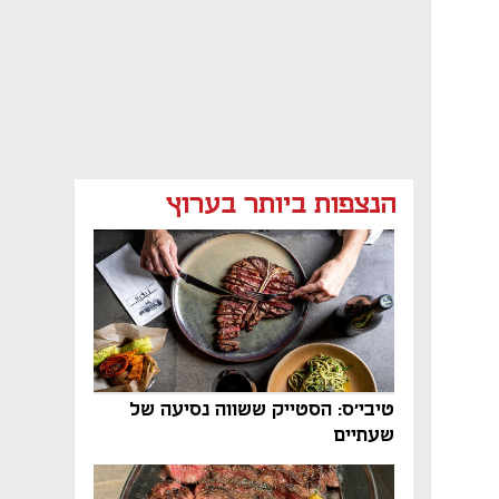
הנצפות ביותר בערוץ
טיבי'ס: הסטייק ששווה נסיעה של
שעתיים