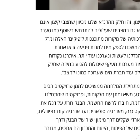
עמית לנג: "מקורות ערוכה מאוד למצבי קיצון, זהו חלק מהדנ"א שלנו מכיוון שמצבי קיצון אינם 
מתבטאים רק במצב הביטחוני הקשה, אלא גם במצבים שעלולים להתרחש בשוטף כמו סערה 
קשה או קיץ מאוד חם. כל הבנייה של מערכותיה של מקורות מתוכננות ל'פיקים' האלה ומ־7 
באוקטובר לא רק שעמדנו במשימה יפה והמשכנו לספק מים למרות פגיעה זו או אחרת 
במתקנינו או במתקני הזנת החשמל, אנו הגדלנו לעשות ונערכנו עוד יותר, איתרנו נקודות 
חולשה והוספנו עוד גיבויים, עוד יתירות, עוד מערכות מעקף שיכולות להגיע במידה שחלק 
ם עוד חברת מים שערוכה כמונו למצב".
נועם שוייצר: "אנו לכל אורך התקופה עוד מתחילת המלחמה ממשיכים לממן פרויקטים רבים 
בתחום האנרגיה והתשתיות. לא עצרנו לרגע משא ומתן עם הלקוחות, ופרויקטים שהתחלנו 
לממן לפני המלחמה, ואפילו במהלך המלחמה, חוברו לרשת החשמל. הבנק חרת על דגלו את 
פיתוח תחום התשתיות והאנרגיה. כל פרויקט כזה, מאנרגיה סולארית ועד אנרגיה קונבנציונלית, 
הוא פרויקט בהיקף של מאות מיליוני ומיליארדי שקלים דרך מימון ישיר של הבנק ודרך 
סינדיקציות שהבנק מארגן ומממן. התהליכים של הפיתוח, הייזום והתכנון הם ארוכים, מדובר 
.