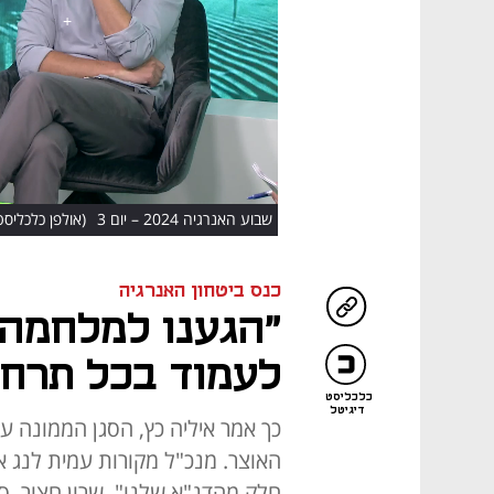
HD
שבוע האנרגיה 2024 – יום 3
(אולפן כלכליסט
כנס ביטחון האנרגיה
"הגענו למלחמה 
לעמוד בכל תרחי
כלכליסט
דיגיטל
כך אמר איליה כץ, הסגן הממונה 
האוצר. מנכ"ל מקורות עמית לנג אמ
חלק מהדנ"א שלנו". שרון חצור, 