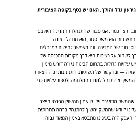
אנו נמצאים בתקופת מחסור בתקציב וגירעון גדל והולך, האם יש כסף בקופה הציבורית 
כץ: "ברמת תקציב המדינה נכנסנו ליחס חוב־תוצר נמוך. אני סבור שהתנהלות המדינה היא בסך 
הכל אחראית. לצד זה חשוב לזכור שמשק התשתיות הוא משק סגור, הוא מנוהל בצורה 
תעריפית, הוא מממן את עצמו, לא מתוך גיוסי חוב של המדינה. וזה מאפשר גמישות למנהלים 
ולחברות לפעול בתוך התחומים הללו. הדרך לשמור על רציפות היא דרך מקורות ההכנסה של 
אותן חברות. כפי שלכולנו ברור, למלחמה יש עלויות גדולות בתחום הביטחוני וזה דורש מימון 
בעלויות מס כדי לממן את הגירעון ההולך ועולה — ובהקשר של תשתיות, התממנות זו, ההוצאות 
הנוספות, תביא לגידול בתעריף. אנו נדע להמשיך ולהתנהל למרות המלחמה ולספוג עלויות כדי 
חצור: "יש כאן שילוב של שתי תשובות, זה שהמשק מתוערף ויש לו אמון מהשוק הפרטי מייצר 
צמיחה נאה של השוק והמשך השקעות. עלינו לוודא שהמשק ימשיך להתנהל ברמה תחרותית 
טובה ובאמינות הגבוהה שבה הוא מתנהל והעסק הזה בעינינו מתבטא באמון המאוד גבוה 