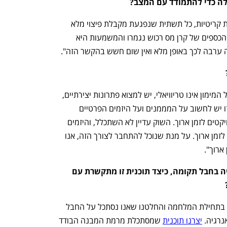
לה כדי להתמודד עם המצב?
כץ: "אין הבדל בין תשתיות רגילות ותשתיות קריטיות, כל תשתית שנפגעת מקבלת פיצוי מלא 
דרך קרן מס רכוש. הסיטואציה כיום היא שהכספים של קרן מס רכוש נגמרו והמשמעות היא 
ערבה לכך באופן מלא ואין שום חשש בהקשר הזה".
שוייצר: "בתקופה זו, שבה הסדר התקין של המימון אינו טריוויאלי, יש למצוא פתרונות יצירתיים, 
להגמיש כללים. צריך רוח גבית ובתקופה זו יש לחשוב על המממנים ועל היזמים הפרטיים 
שזקוקים לרמת ודאות שתאפשר מימון פרויקטים לזמן ארוך. השוק עדיין לא השתכלל, והיזמים 
הפרטיים, הלקוחות שלנו, מחפשים ודאות לזמן ארוך. על מנת שנוכל להתחבר לצורך הזה, אנו 
 ארוך".
שרון, היית אחראית על תוכנית האנרגיה בחבל תקומה, כיצד תוכנית זו מתקשרת עם 
חצור: "אנו הגענו לאתגר של חבל תקומה בתחילת המלחמה והחלטנו שאנו נסתכל על החבל 
רגיה. 
יצרנו תוכנית
 שמסתכלת מרמת המבנה הבודד 