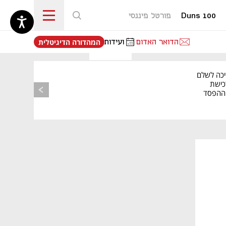
Duns 100
פורטל פיננסי
נפתח בכרטיסייה חדשה
הדואר האדום
ועידות
המהדורה הדיגיטלית
יכה לשלם
כישת
BASE: ההפסד
הרבעוני זינק ל-76