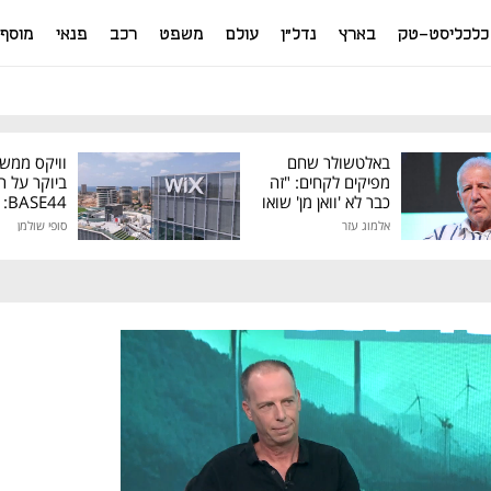
כלכליסט-טק
בארץ
נדל"ן
עולם
משפט
רכב
פנאי
מוסף
באלטשולר שחם
וויקס ממש
מפיקים לקחים: "זה
ביוקר על ר
כבר לא 'וואן מן' שואו
44
של גילעד"
אלמוג עזר
סופי שולמן
מיליון דולר