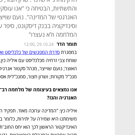
והתשתיות, הבטיחה כי "אנו עוסק
האנרגטי של המדינה". נועם שוייצ
וסינדיקציה בבנק דיסקונט, סיפר על
המלחמה ולא נעצרו"
תומר הדר
12:00, 29.10.24
במסגרת 
סדרת המפגשים של כלכליסט וא
מנכ"ל מקורות; ושרון חצור, סמנכ"לית א
האנרגיה והגז?
תהיה אחראית ובמגבלת האפשרויות, נדע ל