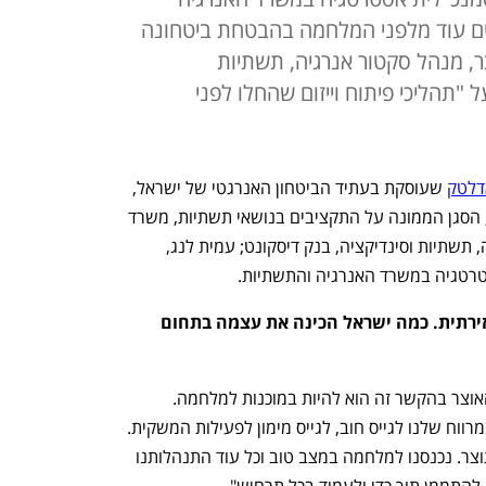
ים עוד מלפני המלחמה בהבטחת ביטחונה
ר, מנהל סקטור אנרגיה, תשתיות
 "תהליכי פיתוח וייזום שהחלו לפני
דלטק
 שעוסקת בעתיד הביטחון האנרגטי של ישראל, 
שוחח צבי זרחיה מכלכליסט עם איליה כץ, הסגן הממונה על התקציבים בנושאי תשתיות, משרד 
האוצר; נועם שוייצר, מנהל סקטור אנרגיה, תשתיות וסינדיקציה, בנק דיסקונט; עמית לנג, 
סטרטגיה במשרד האנרגיה והתשתיות.
אנו נמצאים בעיצומה של מלחמה רב־זירתית. כמה ישראל הכינה את עצמה בתחום 
איליה כץ: "המדינה ערוכה מאוד. תפקיד האוצר בהקשר זה הוא להיות במוכנות למלחמה. 
משימתנו היא שמירה על יתירות, כלומר במרווח שלנו לגייס חוב, לגייס מימון לפעילות המשקית. 
האינדיקטור הראשון לכך הוא יחס החוב־תוצר. נכנסנו למלחמה במצב טוב וכל עוד התנהלותנו 
התממן תוך כדי ולעמוד בכל תרחיש".