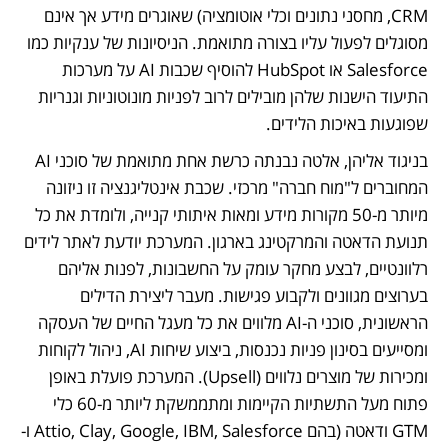
CRM, מחסני נתונים וכלי אוטומציה) שאוגרים מידע אך אינם 
מסוגלים לפעול עליו בצורה מתואמת. הניסיונות של ענקיות כמו 
Salesforce או HubSpot להוסיף שכבות AI על מערכות 
התיעוד הישנות שלהן מובילים לרוב לפניות מונוטוניות וגנריות 
שפוגעות באיכות הלידים.
בניגוד אליהן, אלטה נבנתה כרשת אחת מתואמת של סוכני AI 
המחוברים ל"מוח חברה" מרכזי. שכבת אינטליגנציה זו ניזונה 
מיותר מ-50 מקורות מידע ומאות איתותי קנייה, ולומדת את כל 
תנועת הדאטה והמרקטינג בארגון. המערכת יודעת לאתר לידים 
רלוונטיים, לבצע מחקר עומק על החשבונות, לפנות אליהם 
בערוצים מגוונים ולקבוע פגישות. מעבר ליצירת הדילים 
הראשונית, סוכני ה-AI מלווים את כל מעגל החיים של העסקה 
ומסייעים בסינון פניות נכנסות, ביצוע שיחות AI, ניהול לקוחות 
ומכירות של מוצרים נלווים (Upsell). המערכת פועלת באופן 
פתוח מעל התשתיות הקיימות ומתממשקת ליותר מ-60 כלי 
GTM ודאטה (בהם Attio, Clay, Google, IBM, Salesforce ו-