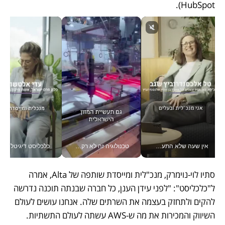
HubSpot).
אין שעה שלא התעסקתי במשבר - טל אלכסנדרוביץ’ שגב מנהלת משברים תקשורתיים מכל מקום עם ה- Galaxy Z Fold8 Ultra שלה_v
טכנולוגיה זה לא רק בהייטק: גם תעשיית המזון הישראלית מאמצת כלי AI, אוטומציה וניתוח דאטה בזמן אמת
כלכליסט דיגיטל
סתיו לוי-נוימרק, מנכ"לית ומייסדת שותפה של Alta, אמרה 
ל"כלכליסט": "לפני עידן הענן, כל חברה שבנתה תוכנה נדרשה 
להקים ולתחזק בעצמה את השרתים שלה. אנחנו עושים לעולם 
השיווק והמכירות את מה ש-AWS עשתה לעולם התשתיות. 