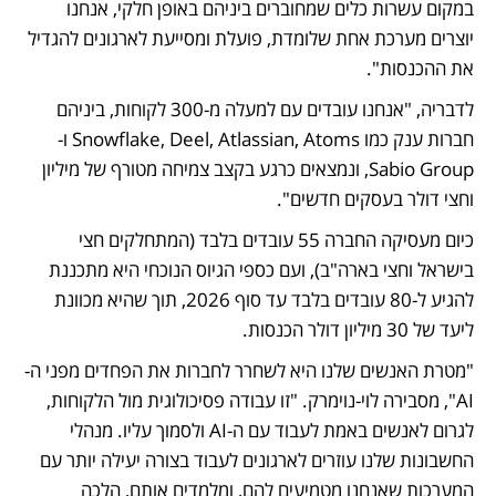
במקום עשרות כלים שמחוברים ביניהם באופן חלקי, אנחנו 
יוצרים מערכת אחת שלומדת, פועלת ומסייעת לארגונים להגדיל 
את ההכנסות".
לדבריה, "אנחנו עובדים עם למעלה מ-300 לקוחות, ביניהם 
חברות ענק כמו Snowflake, Deel, Atlassian, Atoms ו-
Sabio Group, ונמצאים כרגע בקצב צמיחה מטורף של מיליון 
וחצי דולר בעסקים חדשים".
כיום מעסיקה החברה 55 עובדים בלבד (המתחלקים חצי 
בישראל וחצי בארה"ב), ועם כספי הגיוס הנוכחי היא מתכננת 
להגיע ל-80 עובדים בלבד עד סוף 2026, תוך שהיא מכוונת 
ליעד של 30 מיליון דולר הכנסות.
"מטרת האנשים שלנו היא לשחרר לחברות את הפחדים מפני ה-
AI", מסבירה לוי-נוימרק. "זו עבודה פסיכולוגית מול הלקוחות, 
לגרום לאנשים באמת לעבוד עם ה-AI ולסמוך עליו. מנהלי 
החשבונות שלנו עוזרים לארגונים לעבוד בצורה יעילה יותר עם 
המערכות שאנחנו מטמיעים להם, ומלמדים אותם, הלכה 