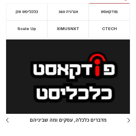
פודקאסט
אנרגיה 360
כלכליסט טק
Scale Up
XIMUSNXT
CTECH
יסייה חדשה
נפתח בכרטיסייה חדשה
מדברים כלכלה, עסקים ומה שביניהם