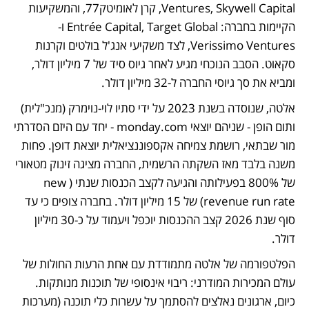
Ventures, Skywell Capital, קרן לאומיטק77, והמשקיעות 
הקיימות בחברה: Entrée Capital, Target Global ו-
Verissimo Ventures, לצד משקיעי אנג'ל בולטים וקרנות 
סקאוט. הסבב הנוכחי מגיע לאחר גיוס סיד של 7 מיליון דולר, 
ומביא את סך גיוסי החברה ל-32 מיליון דולר.
אלטה, שנוסדה בשנת 2023 על ידי סתיו לוי-נוימרק (מנכ"לית) 
ותום הופן - שניהם יוצאי monday.com - יחד עם היזם הסדרתי 
מור שבתאי, רושמת צמיחה אקספוננציאלית יוצאת דופן. פחות 
משנה בלבד מאז השקתה הרשמית, החברה מציגה זינוק מטאורי 
של 800% בפעילותה והגיעה לקצב הכנסות שנתי (new 
revenue run rate) של 15 מיליון דולר. בחברה צופים כי עד 
סוף שנת 2026 קצב ההכנסות יוכפל ויעמוד על כ-30 מיליון 
דולר.
הפלטפורמה של אלטה מתמודדת עם אחת הרעות החולות של 
עולם המכירות המודרני: ריבוי אינסופי של תוכנות מנותקות. 
כיום, ארגונים נאלצים להסתמך על עשרות כלי תוכנה (מערכות 