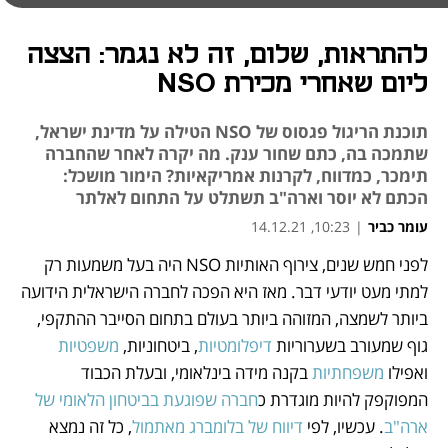
להתראות, שלום, זה לא נגמר: הצצה
ליום שאחרי מכירת NSO
תוכנת הריגול פגסוס של NSO הטילה על מדינת ישראל,
שתמכה בה, כתם שחור ענק. מה יקרה לאחר שהחברה
תימכר, כמדווח, לקרנות אמריקאיות? הימור מושכל:
הכתם לא יוסר וארה"ב תשתלט על התחום לאלתר
עומר כביר
|
10:23, 14.12.21
לפני חמש שנים, צירוף האותיות NSO היה בעל משמעות רק 
נפתח בכרטיסייה חדשה
נפתח בכרטיסייה חדשה
נפתח בכרטיסייה חדשה
נפתח בכרטיסייה חדשה
נפתח בכרטיסייה חדשה
נפתח בכרטיסייה חדשה
נפתח בכרטיסייה חדשה
נפתח בכרטיסייה חדשה
נפתח בכרטיסייה חדשה
למתי מעט יודעי דבר. מאז היא הפכה לחברה הישראלית הידועה 
ביותר לשמצה, המזוהה ביותר בעולם בתחום הסייבר ההתקפי, 
גוף שמעורב בשערוריות 
דיפלומטיות
, ביטחוניות, 
משפטיות
ואפילו 
משפחתיות
 בקנה מידה בינלאומי, ובעלת הכבוד 
המפוקפק להיות מוגדרת כ
חברה שפוגעת בביטחון הלאומי של 
ארה"ב
. עכשיו, לפי 
דיווח של בלומברג מאתמול
, כל זה נמצא 