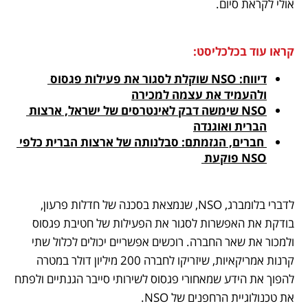
אולי לקראת סיום.
קראו עוד בכלכליסט:
דיווח: NSO שוקלת לסגור את פעילות פגסוס 
ולהעמיד את עצמה למכירה
NSO שימשה דבק לאינטרסים של ישראל, ארצות 
הברית ואוגנדה
 חברים, הגזמתם: סבלנותה של ארצות הברית כלפי 
NSO פוקעת 
לדברי בלומברג, NSO, שנמצאת בסכנה של חדלות פרעון, 
בודקת את האפשרות לסגור את הפעילות של חטיבת פגסוס 
ולמכור את שאר החברה. רוכשים אפשריים יכולים לכלול שתי 
קרנות אמריקאיות, שיזריקו לחברה 200 מיליון דולר במטרה 
להפוך את הידע שמאחורי פגסוס לשירותי סייבר הגנתיים ולפתח 
את טכנולוגיית הרחפנים של NSO. 