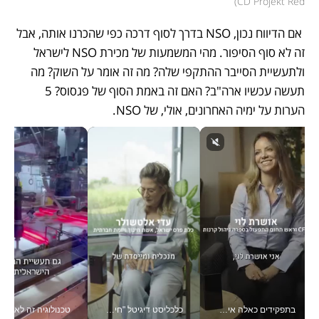
)
CD Projekt Red
 אם הדיווח נכון, NSO בדרך לסוף דרכה כפי שהכרנו אותה, אבל 
זה לא סוף הסיפור. מהי המשמעות של מכירת NSO לישראל 
ולתעשיית הסייבר ההתקפי שלה? מה זה אומר על השוק? מה 
תעשה עכשיו ארה"ב? האם זה באמת הסוף של פגסוס? 5 
הערות על ימיה האחרונים, אולי, של NSO.
בתפקידים כאלה אי אפשר לחכות: אושרת לוי מניעה השקעות ענק מהטלפון_v
כלכליסט דיגיטל "חינוך הוא המשימה של החיים שלי"_v
טכנולוגיה זה לא רק בהייטק: גם תעשיי