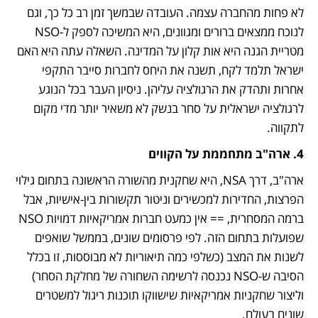
לא פחות מהחברה עצמה. העובדה שבמשך זמן רב כל כך, וגם 
לנוכח ממצאים ברורים ומגוונים, היא המשיכה לספק ל-NSO 
מטריית הגנה היא אות קלון על המדינה. השאלה עתה היא האם 
ישראל תלמד לקח, תשנה את היחס לחברות סייבר התקפי 
אחרות ותהדק את הרגולציה עליהן. ניסיון העבר בכל הנוגע 
לרגולציה ישראלית על סחר בנשק לא משאיר יותר מדי מקום 
לתקווה.
4. ארה"ב מתחממת על הקווים
ארה"ב, דרך NSA, היא שחקנית מהשורה הראשונה בתחום גילוי 
הפרצות, החדירות למכשירים וניטור תקשורות בין-אישיות, אבל 
ברמה המסחרית, == אין כמעט חברות אמריקאיות דמויות NSO 
שפועלות בתחום הזה. לפי פרסומים שונים, בממשל שואפים 
לשנות את המצב (כשלפי כמה תיאוריות לא מבוססות, זו בכלל 
הסיבה ש-NSO נכנסה לרשימה השחורה של מחלקת הסחר) 
וליצור שחקניות אמריקאיות שישווקו תוכנות ריגול למשטרים 
שונים בעולם. 