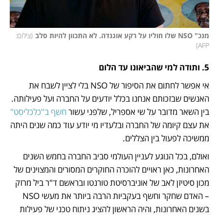
מנכ" NSO שלו חוליו על רקע אוגנדה. לא התכוון להיות סלב
(
צילום: 
)
AFP
5. ותודה למי שהביאונו עד הלום
אי אפשר לחתום את הסיפור של NSO בלי לציין לשבח את 
האנשים שבזכותם אנחנו בכלל יודעים על החברה ועל פעילותה. 
בין השאר מדובר על שי אספריל, שלפני עשור 
חשף ב"כלכליסט"
את עצם קיומה של החברה ובלעדיו מי יודע עוד כמה שנים היתה 
ממשיכה לפעול בין הצללים. 
ואולם, בכל הנוגע לעניין העולמי סביב החברה בחמש השנים 
האחרונות, כאן ראויים להוכרה החוקרים המסורים והמצוינים של 
מכון סיטיזן לאב של אוניברסיטת טורנטו ובראשם ד"ר ביל מרזק 
– האדם שחקר וחשף בעקביות הרבה ביותר את מעשי NSO 
בשנים האחרונות, והיה הראשון להציג ניתוח טכני של פעילות 