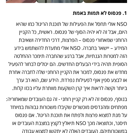
1. פגסוס לא תמות באמת
NSO אולי תחסל את הפעילות של תוכנת הריגול כמו שהיא 
היום, אבל זה לא יהיה הסוף של פגסוס. ראשית, כל הקניין 
הרוחני שמאחורי פגסוס – הפרצות, דרכי החדירה ושאיבת 
המידע – יישאר בחברה. NSO אולי מתעדת להשתמש בידע 
הזה למטרות הגנתיות, אבל ברגע שהחברה תימכר ההחלטה 
הסופית תהיה בידי הבעלים החדשים. הם יכולים לבחור להפעיל 
מחדש את פגסוס, למכור את הקניין הרוחני שלה לחברה אחרת 
או לבצע ספין אוף לפעילות נפרדת. הידע שם, הוא רב ערך 
ביותר וקשה לראות איך קרן השקעות מוותרת עליו בכזו קלות. 
בנוסף, פגסוס זה לא רק קניין רוחני - זה גם העובדים שמאחוריה: 
מפתחים ומהנדסים מוכשרים שקיבלו משכורות גבוהות במיוחד 
על מנת למצוא פרצות ולפתח את תוכנת הריגול. אם פגסוס 
תיסגר, וכתוצאה מכך NSO תיאלץ לקצץ במצבת העובדים או 
במשכורותיהם, העובדים האלה לא יתקשו למצוא עבודה 