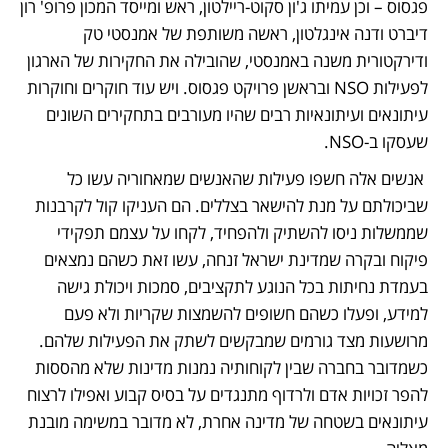
פגסוס – וכן עמיתו ג'ון סקוט-ריילטון, ראש ומייסד המכון פרופ' רון 
דיברט ודנה אינגלטון, ראשה משותפת של אמנסטי טק 
ודירקטורית משנה באמנסטי, שהובילה את החקירות של הארגון 
לפעילות NSO ובראשן פרויקט פגסוס. ויש עוד חוקרים וחוקרות 
עיתונאים ועיתונאיות רבים שהיו מעורבים בתחקירים השונים 
שעסקו ב-NSO.
 אנשים אלה חשפו פעילות שהאנשים שמאחוריה עשו כל 
שביכולתם על מנת להישאר בצללים. הם העניקו קול לקרבנות 
שממשלות ניסו להשתיק ולהפחיד, לקחו על עצמם תפקידי 
פיקוח ובקרה שמדינת ישראל זנחה, עשו זאת כשהם נמצאים 
בעמדת נחיתות בכל הנוגע לתקציבים, סמכות ויכולת גישה 
למידע, ופעלו כשהם חשופים להשמצות שקריות ולא פעם 
מרושעות מצד גורמים שמבקשים לשתק את הפעילות שלהם. 
כשמדובר בחברה שבין לקוחותיה נמנות מדינות שלא מהססות 
להפר זכויות אדם ולרדוף מתנגדים על בסיס קבוע ואפילו לרצוח 
עיתונאים בשטחה של מדינה אחרת, לא מדובר במשימה מובנת 