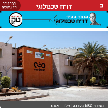
המהדורה
דו"ח טכנולוגי
הדיגיטלית
משרדי NSO בערבה
| צילום: רויטרס