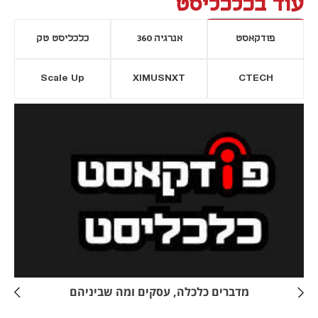
עוד בכלכליסט
פודקאסט
אנרגיה 360
כלכליסט טק
Scale Up
XIMUSNXT
CTECH
יסייה חדשה
נפתח בכרטיסייה חדשה
מדברים כלכלה, עסקים ומה שביניהם