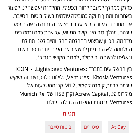
כחלק ממהלך למעבר לרווח תפעולי. מהלך זה יאפשר לנו לפעול 
באחריות ומתוך חוזקה כמובילה עולמית בשוק ביטוחי הסייבר. 
אנו מחויבים לעזור למי שיעזוב במציאת התחנה הבאה במסע 
שלהם. מהלך כזה הינו קשה מנשוא, על אחת כמה וכמה בימי 
מלחמה. מכיוון שביצוע ההחלטה החל יומיים לפני תחילת 
המלחמה, לא היה ניתן להשאיר את העובדים בחוסר ודאות 
ונאלצנו לבשר היום לכולם, למרות הקושי הגדול".
בין המשקיעים בחברה :Lightspeed Ventures, ו- ICON 
Ventures.  Khosla Ventures, גלילות פלוס, היזם והמשקיע 
שלמה קרמר, קומרה קפיטל, M12 קרן ההשקעות של 
מיקרוסופט, Acrew Capital וקרן HSB של Munich Re 
Ventures מבטחת המשנה הגדולה בעולם.
תגיות
At Bay
פיטורים
ביטוח סייבר