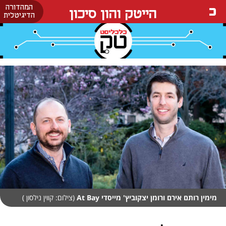
המהדורה
הייטק והון סיכון
הדיגיטלית
מימין רותם אירם ורומן יצקוביץ' מייסדי At Bay
(צילום: קווין נילסון )