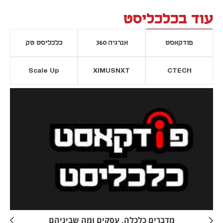
עוד בכלכליסט
פודקאסט
אנרגיה 360
כלכליסט טק
Scale Up
XIMUSNXT
CTECH
יסייה חדשה
נפתח בכרטיסייה חדשה
מדברים כלכלה, עסקים ומה שביניהם