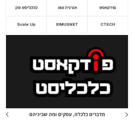
פודקאסט
אנרגיה 360
כלכליסט טק
Scale Up
XIMUSNXT
CTECH
יסייה חדשה
נפתח בכרטיסייה חדשה
מדברים כלכלה, עסקים ומה שביניהם