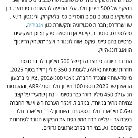
בהיקף של 500 מיליון דולר, עליו הודיעה לראשונה בפברואר. בין 
המשקיעים נמנים גופים מוסדיים כמו בלאקרוק, ולינגטון, די.אי. 
שו ושרודרס; חברות טכנולוגיה ותקשורת כגון 
אנבידיה
, 
סיילספורס, סנטנדר, קיי.פי.אן ודויטשה טלקום; וכן משקיעים 
פרטיים בהם ג’יימי פוקס, אווה לונגוריה ויוצר “משחק הדיונון” 
הוואנג דונג-היוק.
החברה דיווחה כי חצתה רף של 500 מיליון דולר בהכנסות 
חוזרות שנתיות (ARR), לעומת כ-350 מיליון דולר בסוף 2025. 
מייסד-שותף ומנכ"ל החברה, מאטי סטנישבסקי, ציין כי ברבעון 
הראשון של 2026 נוספו 100 מיליון דולר נטו ל-ARR, וההכנסות 
הגיעו לכ-450 מיליון דולר כבר בסיומו – נתון שמעיד על קצב 
צמיחה מהיר במיוחד. במקביל, זינקה הערכת השווי של החברה 
מ-6.6 מיליארד דולר בספטמבר האחרון ל-11 מיליארד דולר 
בפברואר – עלייה חדה המשקפת את הביקוש הגובר לפתרונות 
קול מבוססי AI, במיוחד בקרב ארגונים גדולים.