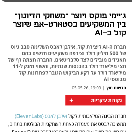
ג'יימי פוקס ויוצר "משחקי הדיונון"
בין המשקיעים בסטארט-אפ שיוצר
קול ב-AI
חברת ה-AI ליצירת קול, אילבן לאבס השלימה סבב גיוס
של 500 מיליון דולר וצירפה משקיעים חדשים בהם
תאגידים מובילים לצד סלבריטאים. החברה חצתה רף של
חצי מיליארד דולר בהכנסות שנתיות, והשווי מזנק ל-11
מיליארד דולר על רקע הביקוש הגובר לפתרונות קול
מבוססי AI
חדשות חוץ
|
19:09, 05.05.26
+
נקודות עיקריות
חברת הבינה המלאכותית לקול 
אילבן לאבס (ElevenLabs)
נפתח בכרטיסייה חדשה
נפתח בכרטיסייה חדשה
ממשיכה לבסס את מעמדה כאחת השחקניות הבולטות בתחום, 
עם חשיפת משקיעים חדשים שהצטרפו לסבב גיוס Series D 