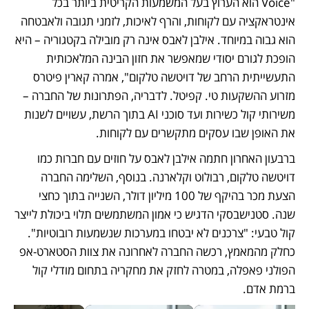
"Voice הוא הערוץ בעל המשמעות הקריטית ביותר בכל 
אינטראקציה עם לקוחות, והרף לאיכות, לזמני תגובה ולאבטחה 
הוא גבוה במיוחד. אילבן לאבס אינה רק מובילה בקטגוריה – היא 
הופכת לגורם יסודי שמאפשר את חזון הבינה המלאכותית 
התעשייתית הרחב של דויטשה טלקום", אמרה קארין פיטרס 
מזרוע ההשקעות טי. קפיטל. לדבריה, הפתרונות של החברה – 
משירותי קול כשירות ועד סוכני AI בתוך הרשת, עשויים לשנות 
את האופן שבו עסקים מתקשרים עם לקוחות.
ברבעון האחרון חתמה אילבן לאבס על חוזים עם חברות כמו 
דויטשה טלקום, רבולוט וקלארנה. בנוסף, השלימה החברה 
הצעת מכר בהיקף של 100 מיליון דולר, השנייה בתוך כחצי 
שנה. סטנישבסקי הדגיש כי אמון המשתמשים תלוי ביכולת לייצר 
קול טבעי: "צרכנים לא יבטחו במערכות שנשמעות רובוטיות". 
כחלק מהמאמץ, רכשה החברה לאחרונה את צוות הסטארט-אפ 
הפולני פאפלה, במטרה לחזק את מחקריה בתחום מודלי קול 
ברמת אדם.