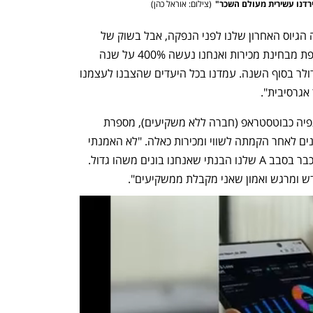
גירדנו עשירית מעולם השכר"
(
צילום: אוראל כהן
)
גז אמרה ל"כלכליסט" כי "אני מאמינה שזה הגיוס האחרון שלנו לפני הנפקה, אבל בשוק של 
היום הכל מאוד נזיל. היתה לנו שנה מטורפת מבחינת מכירות ואנחנו נעשה 400% על שנה 
שעברה עם קצב מכירות של כ־90 מיליון דולר בסוף השנה. עמדנו בכל היעדים שהצבנו לעצמנו 
אגרסיבית".
גז, שהחלה את פעילותה בחברה עם שותפיה כבוטסטראפ (חברה ללא משקיעים), מספרת 
שהופתעה מכך שהחברה הגיעה חמש שנים לאחר הקמתה לשווי ומכירות כאלה. "לא האמנתי 
שנגיע בנקודת הזמן הזו למצב הזה, אבל כבר בסבב A שלנו הבנתי שאנחנו בונים משהו גדול. 
דש ומרגש ואמון שאני מקבלת ממשקיעים".