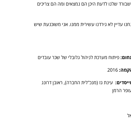
הבדיקה הזו בצורה ידנית יכולים בזכות הדשבורד שלנו לדעת היכן הם נמצאים ומה הם צריכים 
לדבריה, "עולם השכר הוא עולם עצום ואנחנו עדיין לא גירדנו עשירית ממנו. אני משוכנעת שיש 
חום:
 פיתוח מערכת לניהול גלובלי של שכר עובדים 
קמה: 
2016
ייסדים:
  עינת גז (מנכ"לית החברה), ראובן דרונג 
עופר הרמן