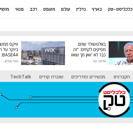
כלכליסט-טק
בארץ
נדל"ן
עולם
משפט
רכב
פנאי
מוסף
באלטשולר שחם
וויקס ממש
מפיקים לקחים: "זה
ביוקר על ר
כבר לא 'וואן מן' שואו
44
של גילעד"
אלמוג עזר
סופי שולמן
מיליון דולר
הקברניט
מכשירים ומדריכים
שוברת קודים
TechTalk