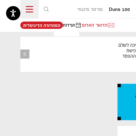
Duns 100
פורטל פיננסי
נפתח בכרטיסייה חדשה
הדואר האדום
ועידות
המהדורה הדיגיטלית
יכה לשלם
כישת
BASE: ההפסד
הרבעוני זינק ל-76
נפתח בכרטיסייה חדשה