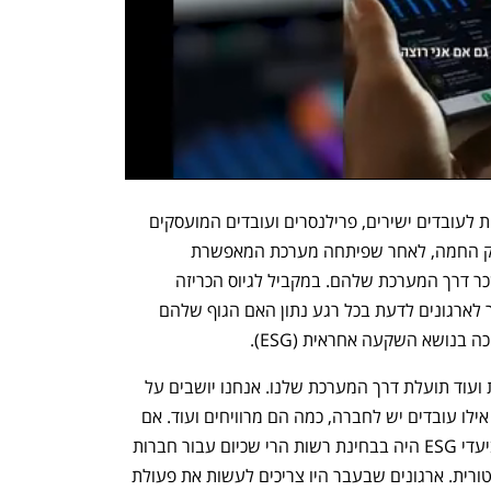
פפאיה מספקת שירות ביותר מ־140 מדינות לעובדים ישירים, פרילנסרים ועובדים המועסקים 
דרך צד שלישי. היא  פועלת בזירת הפינטק החמה, לאחר שפיתחה מערכת המאפשרת 
לארגונים גלובליים לנהל את כל נושא השכר דרך המערכת שלהם. במקביל לגיוס הכריזה 
החברה על דשבורד (לוח בקרה) המאפשר לארגונים לדעת בכל רגע נתון האם הגוף שלהם 
 בנושא השקעה אחראית (ESG). 
"אנחנו מנסים להביא לארגונים עוד יכולות ועוד תועלת דרך המערכת שלנו. אנחנו יושבים על 
כל הדאטה הארגוני ויודעים בכל רגע נתון אילו עובדים יש לחברה, כמה הם מרוויחים ועוד. אם 
בעבר הנושא של גיוון תעסוקתי ועמידה ביעדי ESG היה בבחינת רשות הרי שכיום עבור חברות 
רבות בעיקר בארצות הברית זו חובה רגולטורית. ארגונים שבעבר היו צריכים לעשות את פעולת 