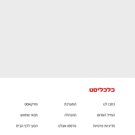
CTech – the
הבית של ההייטק הישראלי
כתבו לנו
המערכת
פודקאסט
המייל האדום
ההנהלה
תנאי שימוש
מדיניות פרטיות
פרסמו אצלנו
הפוך לדף הבית