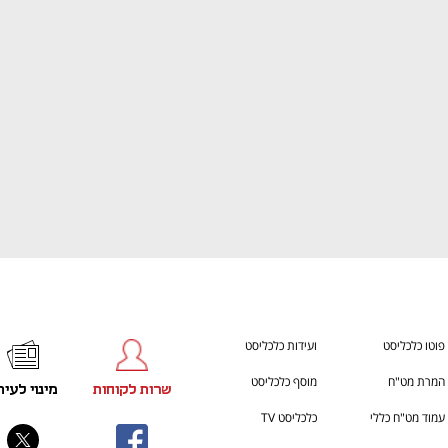
ענף במתח גבוה
מדברים כלכלה, עסקים ומה שב
פוטו כלכליסט
ועידות כלכליסט
המרת מט"ח
מוסף כלכליסט
שרות לקוחות
מינוי לעית
עמוד מט"ח כללי
כלכליסט TV