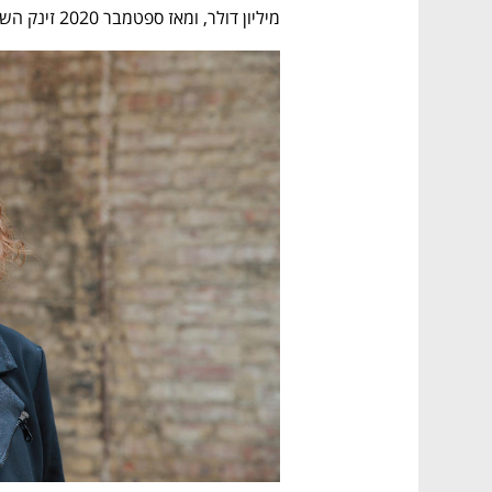
מיליון דולר, ומאז ספטמבר 2020 זינק השווי של החברה פי 10.