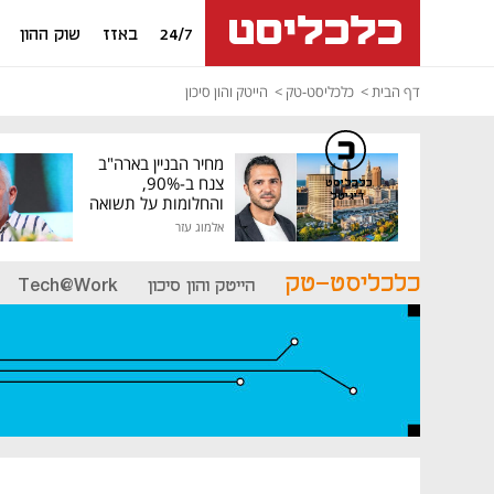
24/7
באזז
שוק ההון
דף הבית
כלכליסט-טק
הייטק והון סיכון
מחיר הבניין בארה"ב
צנח ב-90%,
כלכליסט
דיגיטל
והחלומות על תשואה
גבוהה התנפצו
אלמוג עזר
כלכליסט-טק
הייטק והון סיכון
Tech@Work