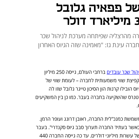
של פפאיה גלובל
ליון דולר לחברה מהרצליה שפיתחה מערכת לניהול שכר
ברה עינת גז: "מאמינה שזה הגיוס האחרון
ול שכר עובדים
 ברחבי העולם, גייסה 250 מיליון 
דולר לפי שווי 3.7 מיליארד דולר. מדובר בקפיצת שווי משמעותית לחברה – לעומת שווי של 
מיליארד דולר בגיוס במרץ האחרון. את הגיוס הובילו קרנות הון הסיכון טייגר גלובל שזו לה 
השקעה ראשונה בחברה וקרן אינסייט פרטנרס שהשקיעה בחברה בעבר. כמו כן בין המשקיעים 
פפאיה הוקמה ב־2016 על ידי עינת גז המשמשת כמנכ"לית החברה, ראובן דרונג ועופר הרמן. 
לדברי גז, "כל הגיוס הולך לקופת החברה כאשר בעתיד החברה תערוך סבב גיוס סקנדרי". בעבר 
ערכה החברה כמה סבבי סקנדרי בהיקף של עשרות מיליוני דולרים. עד כה גייסה החברה 440 