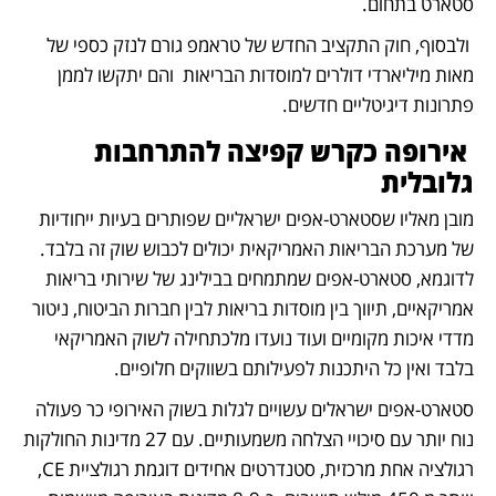
סטארט בתחום.   
 ולבסוף, חוק התקציב החדש של טראמפ גורם לנזק כספי של 
מאות מיליארדי דולרים למוסדות הבריאות  והם יתקשו לממן 
פתרונות דיגיטליים חדשים.      
 אירופה כקרש קפיצה להתרחבות 
גלובלית
מובן מאליו שסטארט-אפים ישראליים שפותרים בעיות ייחודיות 
של מערכת הבריאות האמריקאית יכולים לכבוש שוק זה בלבד. 
לדוגמא, סטארט-אפים שמתמחים בבילינג של שירותי בריאות 
אמריקאיים, תיווך בין מוסדות בריאות לבין חברות הביטוח, ניטור 
מדדי איכות מקומיים ועוד נועדו מלכתחילה לשוק האמריקאי 
בלבד ואין כל היתכנות לפעילותם בשווקים חלופיים.  
סטארט-אפים ישראלים עשויים לגלות בשוק האירופי כר פעולה 
נוח יותר עם סיכויי הצלחה משמעותיים. עם 27 מדינות החולקות 
רגולציה אחת מרכזית, סטנדרטים אחידים דוגמת רגולציית CE, 