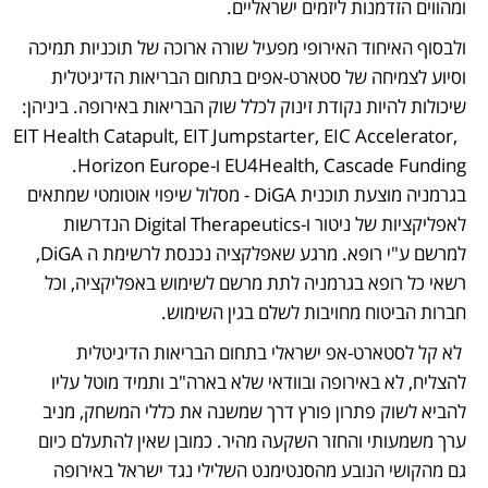
ומהווים הזדמנות ליזמים ישראליים.  
ולבסוף האיחוד האירופי מפעיל שורה ארוכה של תוכניות תמיכה 
וסיוע לצמיחה של סטארט-אפים בתחום הבריאות הדיגיטלית 
שיכולות להיות נקודת זינוק לכלל שוק הבריאות באירופה. ביניהן: 
EIT Health Catapult, EIT Jumpstarter, EIC Accelerator,  
EU4Health, Cascade Funding ו-Horizon Europe. 
בגרמניה מוצעת תוכנית DiGA - מסלול שיפוי אוטומטי שמתאים 
לאפליקציות של ניטור ו-Digital Therapeutics הנדרשות 
למרשם ע"י רופא. מרגע שאפלקציה נכנסת לרשימת ה DiGA, 
רשאי כל רופא בגרמניה לתת מרשם לשימוש באפליקציה, וכל 
חברות הביטוח מחויבות לשלם בגין השימוש.
 לא קל לסטארט-אפ ישראלי בתחום הבריאות הדיגיטלית 
להצליח, לא באירופה ובוודאי שלא בארה"ב ותמיד מוטל עליו 
להביא לשוק פתרון פורץ דרך שמשנה את כללי המשחק, מניב 
ערך משמעותי והחזר השקעה מהיר. כמובן שאין להתעלם כיום 
גם מהקושי הנובע מהסנטימנט השלילי נגד ישראל באירופה 