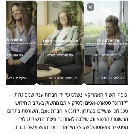
כלכליסט דיגיטל "חינוך הוא המשימה של החיים שלי"_v
אין שעה שלא התעסקתי במשבר - טל אלכסנדרוביץ’ שגב מנהלת משברים תקשורתיים מכל מקום עם ה- Galaxy Z Fold8 Ultra שלה_v
בתפקידים כאלה אי אפשר לח
 נוסף, השוק האמריקאי נשלט על ידי חברות ענק שמסוגלות 
"לדרוס" סטארט-אפים ולסלק אותם מהשוק בעקבות חידוש 
טכנולוגי ששילבו בפתרון. לדוגמא, חברת Epic, השולטת בתחום 
הרשומות הרפואיות, שילבה לאחרונה פיצ'ר חדש לתמלול 
מפגשי רופא-מטופל שקיצץ מיליארד דולר מהשווי של חברות 