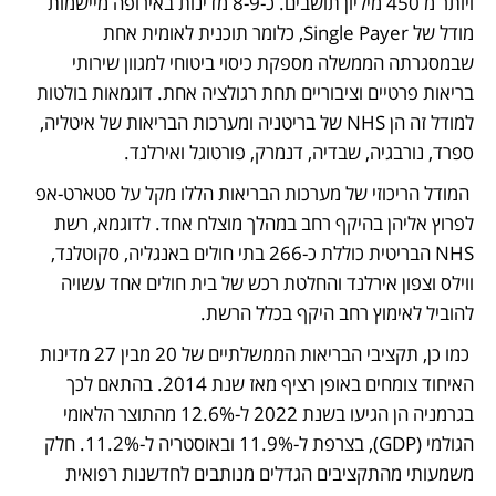
ויותר מ 450 מיליון תושבים. כ-8-9 מדינות באירופה מיישמות 
מודל של Single Payer, כלומר תוכנית לאומית אחת 
שבמסגרתה הממשלה מספקת כיסוי ביטוחי למגוון שירותי 
בריאות פרטיים וציבוריים תחת רגולציה אחת. דוגמאות בולטות 
למודל זה הן NHS של בריטניה ומערכות הבריאות של איטליה, 
ספרד, נורבגיה, שבדיה, דנמרק, פורטוגל ואירלנד. 
 המודל הריכוזי של מערכות הבריאות הללו מקל על סטארט-אפ 
לפרוץ אליהן בהיקף רחב במהלך מוצלח אחד. לדוגמא, רשת 
NHS הבריטית כוללת כ-266 בתי חולים באנגליה, סקוטלנד, 
ווילס וצפון אירלנד והחלטת רכש של בית חולים אחד עשויה 
להוביל לאימוץ רחב היקף בכלל הרשת.
 כמו כן, תקציבי הבריאות הממשלתיים של 20 מבין 27 מדינות 
האיחוד צומחים באופן רציף מאז שנת 2014. בהתאם לכך 
בגרמניה הן הגיעו בשנת 2022 ל-12.6% מהתוצר הלאומי 
הגולמי (GDP), בצרפת ל-11.9% ובאוסטריה ל-11.2%. חלק 
משמעותי מהתקציבים הגדלים מנותבים לחדשנות רפואית 