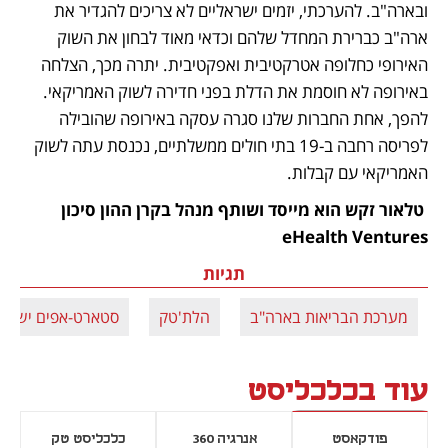
ובארה"ב. להערכתי, יזמים ישראליים לא צריכים להגדיר את 
ארה"ב כברירת המחדל שלהם וכדאי מאוד לבחון את השוק 
האירופי כחלופה אטרקטיבית ואפקטיבית. יתרה מכך, הצלחה 
באירופה לא חוסמת את הדלת בפני חדירה לשוק האמריקאי. 
להפך, אחת החברות שלנו סגרה עסקה באירופה שהובילה 
לפריסה רחבה ב-19 בתי חולים ממשלתיים, נכנסת עתה לשוק 
האמריקאי עם קבלות. 
 טלאור זקש הוא מייסד ושותף מנהל בקרן ההון סיכון 
eHealth Ventures
תגיות
מערכת הבריאות בארה"ב
הלת'טק
סטארט-אפים ישראל
עוד בכלכליסט
פודקאסט
אנרגיה 360
כלכליסט טק