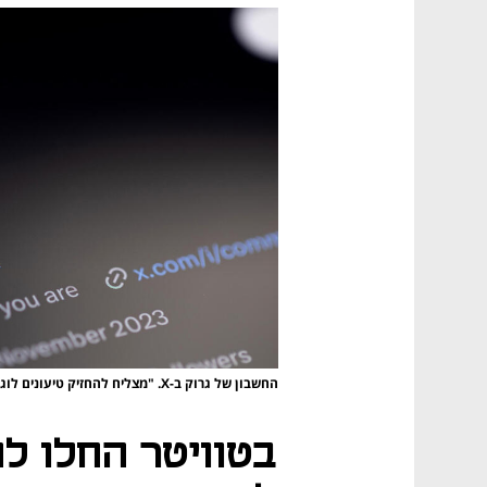
החשבון של גרוק ב-X. "מצליח להחזיק טיעונים לוגיים מורכבים"