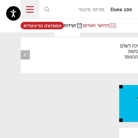
Duns 100
פורטל פיננסי
נפתח בכרטיסייה חדשה
הדואר האדום
ועידות
המהדורה הדיגיטלית
יכה לשלם
כישת
BASE: ההפסד
הרבעוני זינק ל-76