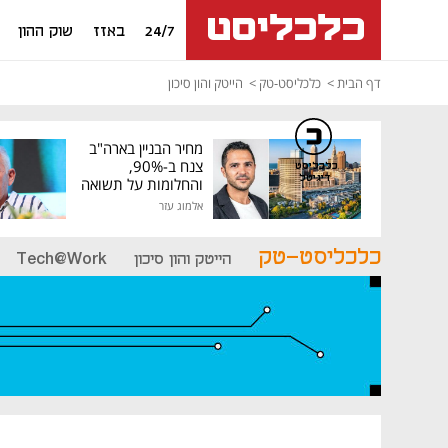
24/7
באזז
שוק ההון
דף הבית
כלכליסט-טק
הייטק והון סיכון
מחיר הבניין בארה"ב
צנח ב-90%,
כלכליסט
דיגיטל
והחלומות על תשואה
גבוהה התנפצו
אלמוג עזר
כלכליסט-טק
הייטק והון סיכון
Tech@Work