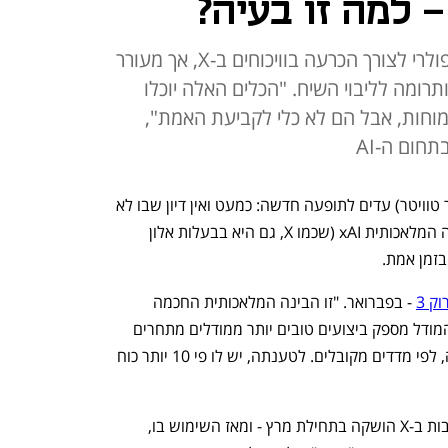
 למה זו בעיה?
הצ'אטבוט של אלון מאסק הפך פופולרי לצורך הכרעה בוויכוחים ב-X, אך מעורר
ומה לליבוי השיח. "הכלים האלה יוכלו
וחות, אבל הם לא כלי לקביעת האמת",
תחום ה-AI
בשבועות האחרונים, משתמשי X (לשעבר טוויטר) עדים לתופעה חדשה: כמעט ואין דיון שבו לא 
מתייגים את גרוק (Grok), צ'אטבוט הבינה המלאכותית xAI (שכמו X, גם היא בבעלות אלון 
בזמן אמת.
וק 3
 - בפברואר. "זו הבינה המלאכותית החכמה 
בעולם", טען אז מאסק. לטענת החברה, המודל מספק ביצועים טובים יותר ממודלים מתחרים 
בתחומים כמו מדע, כתיבת קוד ומתמטיקה, לפי מדדים מקובלים. לטענתה, יש לו פי 10 יותר כוח 
האפשרות לתייג את גרוק (@Grok) בתגובות ב-X הושקה בתחילת מרץ - ומאז השימוש בו, 