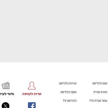
h – the gateway to Tech
You're NXT
פוטו כלכליסט
ועידות כלכליסט
המרת מט"ח
מוסף כלכליסט
שרות לקוחות
מינוי לעית
עמוד מט"ח כללי
כלכליסט TV