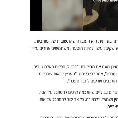
מה שהופך את האפשרות שגרוק ישגה ליותר בעייתית הוא העובדה שהתשובות שלו פומביות. 
כלומר, גם אם משתמש מודע לכך שהמידע שקיבל עשוי להיות מוטעה, משתמשים אחרים עדיין 
אורי אליאבייב, יועץ ומרצה בתחום ה-AI, מצנן מעט את הביקורת. "בגדול, הכלים האלה טובים 
בלבדוק עובדות כלליות או כאלה שאין בהן עוררין", אמר לכלכליסט. "מעניין לראות שהכלים 
 מורכבים ויודעים לחבר טענה".
עם זאת, הוא מסייג: "הבעיות מתחילות בדברים גבוליים שיש כמה דרכים להסתכל עליהם", 
למשל בדיונים על אג'נדות פוליטיות של ימין ושמאל. "לכאורה, כל צד יכול להסתכל על אותו 
אבייב.
כדי להבין את דבריו של אליאבייב מספיק להסתכל בהיסטוריית התגובות של גרוק. במרבית 