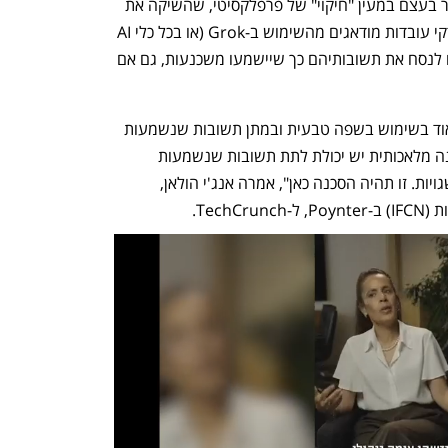
בעיקר לבדיקת עובדות, הולך וגובר. מדובר בעצם במעין "חיקוי" של פרפלקסיטי, שהשיקה את 
התיוג @AskPerplexity כבר בינואר. בודקי עובדות מודאגים מהשימוש ב-Grok (או בכל כלי AI 
מסוג זה) באופן זה, מכיוון שהבוטים יכולים לנסח את תשובותיהם כך שיישמעו משכנעות, גם אם 
"עוזרי בינה מלאכותית כמו גרוק טובים מאוד בשימוש בשפה טבעית ובמתן תשובות שנשמעות 
כאילו אדם אמר אותן. ובדרך זו, למוצרי בינה מלאכותית יש יכולת לתת תשובות שנשמעות 
אותנטיות, גם כשהן עלולות להיות מאוד שגויות. זו תהיה הסכנה כאן", אמרה אנג'י הולאן, 
Tech.