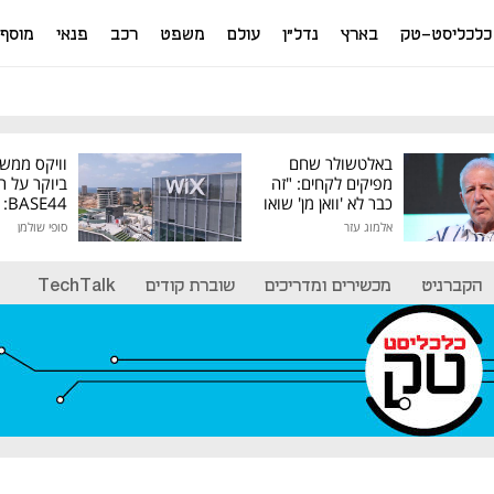
כלכליסט-טק
בארץ
נדל"ן
עולם
משפט
רכב
פנאי
מוסף
באלטשולר שחם
וויקס ממש
מפיקים לקחים: "זה
ביוקר על ר
כבר לא 'וואן מן' שואו
44
של גילעד"
אלמוג עזר
סופי שולמן
מיליון דולר
הקברניט
מכשירים ומדריכים
שוברת קודים
TechTalk