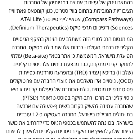
בהתאם זינוק של עשרות אחוזים במניותיהן של החברות 
הציבוריות המובילות בתחום בוול סטריט, כגון קומפאס פאת'ווייז 
(Compass Pathways), אטאיי לייף סיינסז (ATAI Life 
Sciences) ודפיניום תרפיוטיקס (Definium Therapeutics).
המומנטום הרגולטורי הזה משתלב עם הזינוק בהיקף הניסויים 
הקליניים ברחבי העולם - לרבות אלו שמובילה מסיקס. החברה 
הפועלת מישראל, המשמשת כ"אתר בטא" (Beta-site) עולמי 
למחקר קליני מתקדם, כבר מבצעת בימים אלו ניסויים קליניים 
(שלב II) בדיכאון עמיד (TRD) ובהפרעה טורדנית-כפייתית 
(OCD). ניסויים אלו משלבים את מוצרי החברה עם פרוטוקולים 
פסיכותרפיים מוכחים. גולת-הכותרת של פעילות קלינית זו היא 
ניסוי קליני רב-מרכזי רחב-היקף בפוסט-טראומה (PTSD), 
שהחברה עתידה להשיק בקרוב בשיתוף-פעולה עם ארבעה 
בתי-חולים מובילים בישראל. החברה מעסיקה כ-12 עובדים 
בישראל. בכוונתה להשתמש בכספי הגיוס כדי להרחיב את כושר 
הייצור שלה, להאיץ את היקף הניסויים הקליניים ולהיערך לרישום 