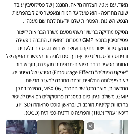
מאוד, עם 70% הצלחה מלאה. המנגנון של פסילוסיבין עובד 
שונה מתרופה - הוא פועל על המוח ומאפשר טיפול בהפרעות 
הנפש השונות. הפטריות שלנו יודעות לתת שם מענה".
מסיקס מחזיקה ברישיון רשמי מטעם משרד הבריאות לייצור 
פסילוסיבין בתנאי GMP למטרות רפואיות. החברה מפעילה 
מתקן גידול וייצור מתקדם ועושה שימוש בגנטיקה בלעדית 
ובפרוטוקול טכנולוגי פורץ-דרך. טכנולוגיה זו מאפשרת הפקה של 
החומר הפעיל ברמה רפואית-תרופתית מוקפדת, תוך שימור 
"אפקט הפמליה" (Entourage Effect) הטבעי של הפטרייה. 
לאור פעילותה החלוצית, זכתה החברה למענק מרשות 
החדשנות. מוצר הדגל של החברה, MSX-06, המיוצר בתקן 
GMP, משולב וניתן כיום במסגרת פרוטוקולים רפואיים לטיפול 
בהתוויות קליניות מורכבות, ובראשן פוסט-טראומה (PTSD), 
דיכאון עמיד (TRD) והפרעה טורדנית-כפייתית (OCD). 