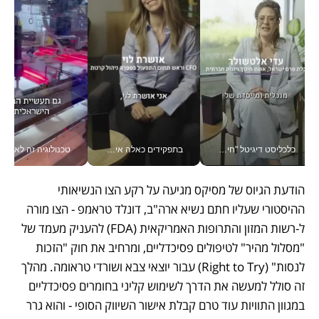
כלכליסט דיגיטל "חינוך הוא המשימה של החיים שלי"_v
בתפקידים כאלה אי אפשר לחכות: אושרת לוי מניעה השקעות ענק מהטלפון_v
טכנולוגיה זה לא רק בהייטק: גם תעשיי
הודעת הגיוס של מסיקס מגיעה על רקע הצו הנשיאותי 
ההיסטורי שעליו חתם נשיא ארה"ב, דונלד טראמפ - הצו מורה 
ל-רשות המזון והתרופות האמריקאית (FDA) להעניק מעמד של 
"מסלול מהיר" לטיפולים פסיכדליים, ומרחיב את חוק "הזכות 
לנסות" (Right to Try) עבור יוצאי צבא ושורדי טראומה. מהלך 
זה סולל למעשה את הדרך לשימוש קליני בחומרים פסיכדליים 
במגוון התוויות עוד טרם קבלת אישור השיווק הסופי - והוא גרר 