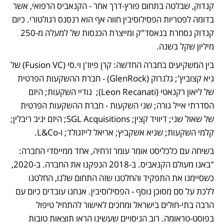
קנדוק, שבלטה בתחום פורץ-דרך אחר - הקנאביס הרפואי, אשר 
בדומה לפטריות הפסילוסיבין חווה אף הוא רנסנס רגולטורי. כיום 
קנדוק נסחרת בנאסד"ק ומייצרת הכנסות של למעלה מ-250 
מיליון שקל בשנה.
בין המשקיעים בחברה החדשה: קרן פיוז'ן וי.סי (Fusion VC) של 
גיא קצוביץ'; גלנרוק (GlenRock) - חברת ההשקעות הפרטית 
של ליאון רקנאטי (Leon Recanati);  גודיי השקעות; היזם 
הסדרתי אייל גורה; שני השקעות - חברת ההשקעות הפרטית 
של שאול שני; דיוויד קצין; SGL Acquisitions; היזם יניב ריבלין; 
קלמי השקעות; שגיא אשקביץ; אריאל לייזגולד; ו-L&Co.
בשיחה עם כלכליסט אומר עומר זרחיה, אחד ממייסדי החברה: 
"באנו מעולם הקנאביס. ב-2018 הנפקנו את החברה. ב-2020, 
כשסיימנו את התפקיד והחלטנו שזה התחום שלנו, החלטנו 
ללכת על סם מסוכן נוסף - הפסילוסיבין. אנחנו עובדים כיום עם 
הרבה בתי-חולים בישראל ומחכים לאישור להתחיל טיפול 
בפוסט-טראומה. רוב הניסויים שעשינו הראו תוצאות טובות 