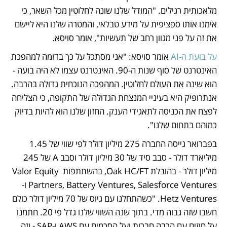
מלאכותית רגילים. "המודל שלנו שונה לחלוטין מכל השאר, כי 
אימנו אותו ספציפית על מידע טבלאי, והמטרה שלנו היא ליישם 
את זה על פני מגוון רחב של תעשיות", אומר סויסא.
על בועת ה-AI
 אומר סויסא: "אני מסתכל על כך בדומה למהפכת 
האינטרנט של סוף שנות ה-90. האינטרנט עצמו לא היה בועה - 
הוא שינה את העולם לחלוטין. המהפכה הנוכחית גדולה בהרבה. 
אנתרופיק היא בעיניי המנצחת הגדולה של התקופה, כי הצליחה 
לפצח את הכניסה לתאגידי הענק. החזון שלנו הוא להיות בדיוק 
כמוהם בתחום שלנו".
בפברואר גייסה החברה 275 מיליון דולר לפי שווי של 1.45 
מיליארד דולר - סבב סיד של 30 מיליון דולר וסבב A של 245 
מיליון דולר - בהובלת Oak HC/FT, בהשתתפות Valor Equity 
Partners, Battery Ventures, Salesforce Ventures ו-
Hetz Ventures. "כשהתחלנו עם גיוס של 70 מיליון דולר כולם 
חשבו שזה גבוה מדי. בתוך שנה השווי שלנו גדל פי 20. חתמנו 
על חוזים עם הרבה חברות ועל הסכמים עם AWS ו-SAP - וזה 