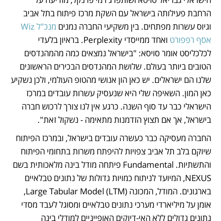
הרחבת פעילותה בישראל עם השקת מרכז פיתוח בתל אביב 
וגיוס עשרות מפתחים. בין משקיעי החברה נמנים 
מנכ"ל Wiz 
אסף רפפורט
 ואחד ממייסדי Perplexity. בראיון בלעדי 
לכלכליסט אומר סויסא: "בישראל נמצאים כמה מהמהנדסים 
הטובים ביותר בעולם. שלושת המהנדסים הבכירים הראשונים 
שלנו הם ישראלים. יש כאן הון אנושי מהטופ העולמי, ולכן נשקיע 
כאן המון. השאיפה שלי היא שנעסיק עשרות עובדים במרכז 
הישראלי כבר עד סוף השנה. כרגע אין לנו צורך לרכוש חברה 
בישראל, אך אם תצוץ הזדמנות מתאימה - נשקול זאת".
החברה מעסיקה כבר כעשרה עובדים בישראל, ובמרכז הפיתוח 
שיוקם בלב תל אביב צפויות להיפתח משרות בתחומי הפיתוח 
והתשתיות. Fundamental פיתחה מודל בינה מלאכותית בשם 
NEXUS, המיועד לניתוח כמויות גדולות של נתונים טבלאיים 
בארגונים. המודל, המכונה Large Tabular Model (LTM), 
אומן על מיליארדי מערכי נתונים טבלאיים ומסוגל לעבד מסדי 
נתונים גדולים ללא האי-דיוקים האופייניים למודלי בינה 