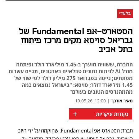
בלעדי
הסטארט-אפ Fundamental של
גבריאל סויסא מקים מרכז פיתוח
בתל אביב
החברה, ששוויה מוערך ב-1.45 מיליארד דולר ופיתחה
מודל AI לניתוח נתונים טבלאיים בארגונים, תגייס עשרות
מפתחים; גייסה בפברואר 275 מיליון דולר לפי שווי של
1.45 מיליארד דולר; סויסא: "בישראל נמצאים כמה
מהמהנדסים הטובים בעולם"
מאיר אורבך
|
12:00, 19.05.26
+
נקודות עיקריות
חברת הסטארט-אפ Fundamental, שהוקמה על ידי היזם 
נפתח בכרטיסייה חדשה
נפתח בכרטיסייה חדשה
הישראלי גבריאל סויסא ושותפו ג'רמי פרנקל, מודיעה על 