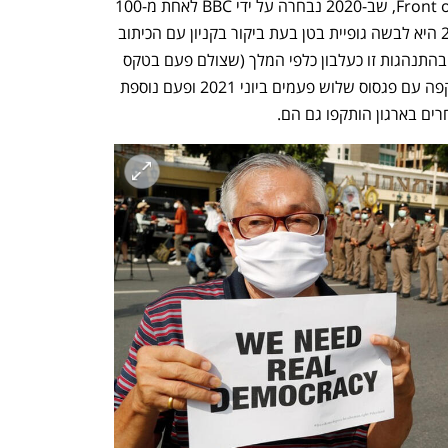
h – the gateway to Tech
You're NXT
Front of Thammasat and Demonstration, שב-2020 נבחרה על ידי BBC לאחת מ-100 
הנשים המשפיעות בעולם. בדצמבר 2020 היא לבשה גופיית בטן בעת ביקור בקניון עם הכיתוב 
"יש לי רק אבא אחד". רשויות תאילנד ראו בהתנהגות זו כעלבון כלפי המלך (שצולם פעם בטקס 
רשמי כשהוא לובש גופיית בטן). היא הותקפה עם פגסוס שלוש פעמים ביוני 2021 ופעם נוספת 
ם בארגון הותקפו גם הם.