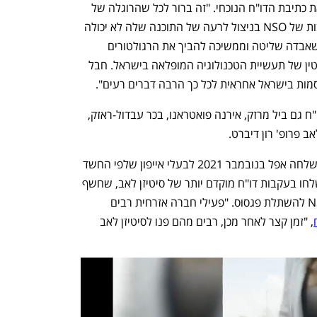
ריילטון, חוקר בכיר בסיטיזן לאב שהוביל את כתיבת הדו"ח הנוכחי. "זה ברור לכל שהרוגלה של 
NSO היא כלי לדיכוי. בשלב הזה, המעורבות של NSO בניצול לרעה של התוכנה שלה לא יכולה 
להיות בספק. מספיק זה מספיק. זו חברה שאבדה שליטה וממשיכה להביך את הרגולטורים 
שאישרו את המכירות האלה ולפגוע במוניטין של תעשיית הטכנולוגיה המופלאה בישראל. חבל 
ות בישראל אחראית לכל כך הרבה דברים רעים".
לצד סקוט-ריילטון היו שותפים לחיבור הדו"ח גם ביל מרזק, אירנה פואטראנו, בכר עבדול-ראזק, 
ב פרופ' רון דיברט.
 הטריגר לחקירה הנוכחית היה הודעות ששלחה אפל בנובמבר 2021 לבעלי אייפון שלפי החשד 
היו יעד לתקיפה מצד פגסוס. ההודעות נשלחו בעקבות דו"ח מוקדם יותר של סיטיזן לאב, שחשף 
פרצת אבטחה באייפון שנוצלה על ידי NSO להשתלת פגסוס. "פעילי חברה אזרחית רבים 
, "זמן קצר לאחר מכן, רבים מהם פנו לסיטיזן לאב 