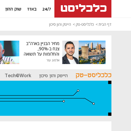
24/7
באזז
שוק ההון
דף הבית
כלכליסט-טק
הייטק והון סיכון
מחיר הבניין בארה"ב
צנח ב-90%,
והחלומות על תשואה
גבוהה התנפצו
אלמוג עזר
כלכליסט-טק
הייטק והון סיכון
Tech@Work