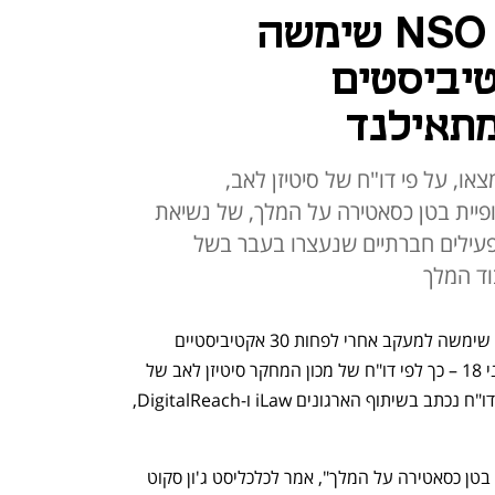
דו"ח: פגסוס של NSO שימשה
יביסטים
תאילנד
 תוכנת הריגול של NSO נמצאו, על פי דו"ח של סיטיזן לאב,
פיית בטן כסאטירה על המלך, של נשיאת
עילים חברתיים שנעצרו בעבר בשל
וד המלך
תוכנת הריגול פגסוס של NSO הישראלית שימשה למעקב אחרי לפחות 30 אקטיביסטיים 
פרו-דמוקרטיים מתאילנד, בהם צעירים בני 18 – כך לפי דו"ח של מכון המחקר סיטיזן לאב של 
אוניברסיטת טורנטו שהתפרסם הבוקר. הדו"ח נכתב בשיתוף הארגונים iLaw ו-DigitalReach, 
"חלק מהקרבנות היו ילדים שלבשו גופיות בטן כסאטירה על המלך", אמר לכלכליסט ג'ון סקוט 