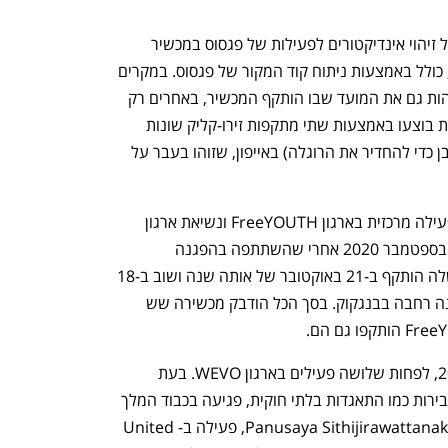
הניתוח הפורנזי של סיטיזן לאב מתבסס על זיהוי אינדיקטורים לפעילות של פגסוס במכשיר 
שפותחו לאורך שש שנות חקירה התוכנה, כולל באמצעות ניתוח קוד המקור של פגסוס. במקרים 
מסוימים, הראיות הפורנזיות מאפשרות לזהות גם את המועד שבו הותקף המכשיר, באחרים רק 
טווח תאריכים אפשרי. לפי הדו"ח, התקיפות בוצעו באמצעות שתי מתקפות זירו-קליק שונות 
(מתקפות שלא מצריכות פעולה מצד הקרבן כדי להחדיר את הרוגלה) באייפון, שזוהו בעבר על 
 אחת הקרבנות היא Jutatip Sirikahn, פעילה מרכזית בארגון FreeYOUTH ונשיאת ארגון 
הסטודנטים של תאילנד. היא נעצרה ב-1 בספטמבר 2020 אחרי שהשתתפה בהפגנה 
פרו-דמוקרטית. לפי סיטיזן לאב, הטלפון שלה הותקף ב-21 באוקטובר של אותה שנה ושוב ב-18 
נפתח בכרטיסייה חדשה
נפתח בכרטיסייה חדשה
במרץ 2021, יומיים לפני המועד של הפגנה רחבה בבנגקוק. בסך הכל הודבק מכשירה שש 
כמו כן הותקפו, בין אוגוסט לספטמבר 2021, לפחות שלושה פעילים בארגון WEVO. בעת 
המתקפה, 66 מפעילי הארגון הואשמו בעבירות כמו התאגדות בלתי חוקית, פגיעה בכבוד המלך 
או הפרה של צו חירום. קורבן נוסף היא Panusaya Sithijirawattanakul, פעילה ב-United 