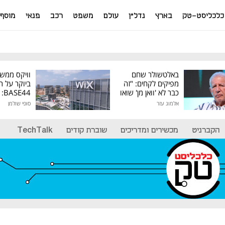
כלכליסט-טק
בארץ
נדל"ן
עולם
משפט
רכב
פנאי
מוסף
באלטשולר שחם
וויקס ממש
מפיקים לקחים: "זה
ביוקר על ר
כבר לא 'וואן מן' שואו
44
של גילעד"
אלמוג עזר
סופי שולמן
מיליון דולר
הקברניט
מכשירים ומדריכים
שוברת קודים
TechTalk