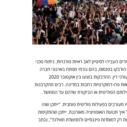
מקבלי ההודעות וקורבנות פוטנציאלים אחרים העבירו לסיטיזן לאב ראיות פורנזיות. ניתוח טכני 
של מידע זה זיהה שלפחות חלק מהם אכן הודבקו בפגסוס, בהם גורמי מפתח בארגוני חברה 
אזרחי בתאילנד, אקטיבסטים, אקדמאים ועורכי דין. ההדבקות בוצעו בין אוקטובר 2020 
לנובמבר 2021, במקביל לתקופה של מחאות פרו-דמוקרטיות רחבות במדינה. רבים מהקרבנות 
עילותם הפוליטית או הביקורת שלהם על הממשל.
במקביל, זוהו מתקפות נגד פרטים שלא היו מעורבים בפעילות פוליטית פומבית. "ייתכן שזה 
משקף את כוונת התוקף לחשוף פרטים על איך תנועת האופוזיציה מאורגנת. ייתכן שהתקיפות 
בוצעו על סמך עסקאות כספיות שהיו ידועות רק למוסדות פיננסיים ולממשלת תאילנד", נכתב 