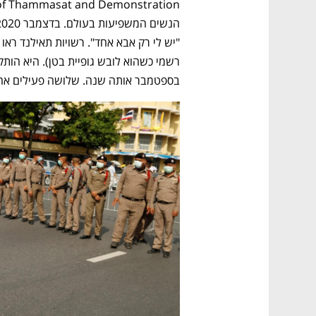
ם ומה שביניהם
התכוננו לשלב הבא בצמיחה שלכם!
בספטמבר אותה שנה. שלושה פעילים אחרי