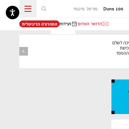
Duns 100
פורטל פיננסי
נפתח בכרטיסייה חדשה
הדואר האדום
ועידות
המהדורה הדיגיטלית
יכה לשלם
כישת
BASE: ההפסד
הרבעוני זינק ל-76