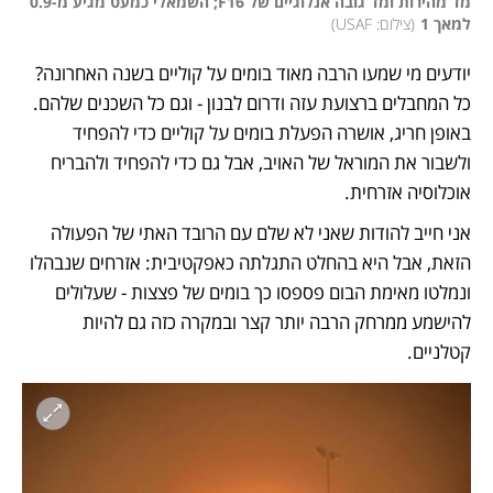
מד מהירות ומד גובה אנלוגיים של F16; השמאלי כמעט מגיע מ-0.9 
למאך 1
(
צילום: USAF
)
יודעים מי שמעו הרבה מאוד בומים על קוליים בשנה האחרונה? 
כל המחבלים ברצועת עזה ודרום לבנון - וגם כל השכנים שלהם. 
באופן חריג, אושרה הפעלת בומים על קוליים כדי להפחיד 
ולשבור את המוראל של האויב, אבל גם כדי להפחיד ולהבריח 
אוכלוסיה אזרחית. 
אני חייב להודות שאני לא שלם עם הרובד האתי של הפעולה 
הזאת, אבל היא בהחלט התגלתה כאפקטיבית: אזרחים שנבהלו 
ונמלטו מאימת הבום פספסו כך בומים של פצצות - שעלולים 
להישמע ממרחק הרבה יותר קצר ובמקרה כזה גם להיות 
קטלניים. 