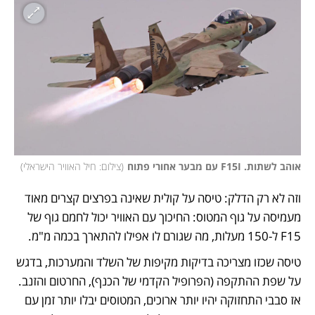
אוהב לשתות. F15I עם מבער אחורי פתוח
(
צילום: חיל האוויר הישראלי
)
וזה לא רק הדלק: טיסה על קולית שאינה בפרצים קצרים מאוד 
מעמיסה על גוף המטוס: החיכוך עם האוויר יכול לחמם גוף של 
F15 ל-150 מעלות, מה שגורם לו אפילו להתארך בכמה מ"מ. 
טיסה שכזו מצריכה בדיקות מקיפות של השלד והמערכות, בדגש 
על שפת ההתקפה (הפרופיל הקדמי של הכנף), החרטום והזנב. 
אז סבבי התחזוקה יהיו יותר ארוכים, המטוסים יבלו יותר זמן עם 