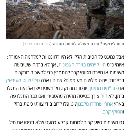
סיוע לירוקים? סיבה מעולה לטיסה מהירה
(
צילום: דובר צה"ל
)
אבל כמעט כל הסיבות הללו לא היו רלוונטיות למלחמה האמורה: 
איומי נ"מ 
היו קיימים בזירה הצפונית
, אך לא ברמה ששיבשה 
משימות או חייבה מטוסי קרב להתפרץ כדי להשכיב בונקרים 
בביירות; יירוט פולשים מעופפים? אם היו אלה 
טילי שיוט מעיראק
או 
כטב"מים מתימן
, יורטו במרחק גדול משטח ישראל ואם התגלו 
בזמן, לא היה צורך בטיסה מהירה מהסביר; ואם כבר התגלו פה 
בארץ 
אחרי שחדרו מלבנון
? טופלו לרוב בידי צוותי כיפת ברזל 
ו
מסוקי קרב
. 
גם משימות סיוע קרוב לכוחות קרקע כמעט שלא תפסו את חיל 