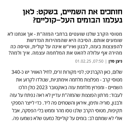
חותכים את השמיים, בשקט: לאן
נעלמו הבומים העל-קוליים?
מטוסי הקרב שלנו שועטים ברחבי המזה"ת - אך אנחנו לא
שומעים אותם. הסיבה היא שהמהירות הנדרשת
להפצצות בעזה, לבנון ואיו"ש אינה על קולית, וטיסה כה
מהירה אף עלולה להאט את המלחמה עצמה. איך ולמה?
ניצן סדן
|
07:50, 01.02.25
שלום, כאן הקברניט; לפי מקורות זרים, לחיל האוויר יש כ-340 
נפתח בכרטיסייה חדשה
נפתח בכרטיסייה חדשה
נפתח בכרטיסייה חדשה
נפתח בכרטיסייה חדשה
נפתח בכרטיסייה חדשה
נפתח בכרטיסייה חדשה
נפתח בכרטיסייה חדשה
נפתח בכרטיסייה חדשה
נפתח בכרטיסייה חדשה
נפתח בכרטיסייה חדשה
נפתח בכרטיסייה חדשה
מטוסי קרב - מפלצות מלחמה אימתניות, שנולדו לקרוע את 
השמיים - ומפרוץ מלחמת עזה באוקטובר 2023 כולן הלכו 
לעבוד: מרתון הפצצות שהמזה"ת עדיין לא ראה נפתח על עזה 
ולבנון, סוריה ותימן, איראן והשטחים פה ליד. כדי לייצר הספקי 
תקיפות, מטוסי הקרב שלנו טסו מהר וממש בלי הפסקה, אבל 
אולי לא שמתם לב: בומים על קוליים? כמעט שלא נשמעו פה. 