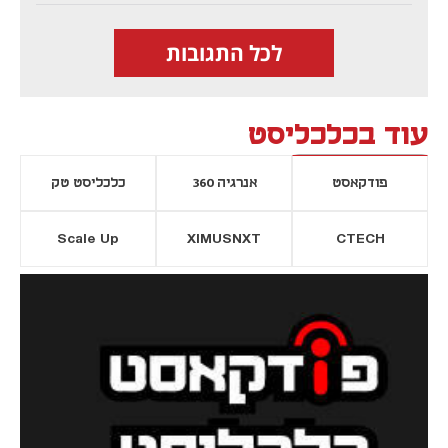
לכל התגובות
עוד בכלכליסט
פודקאסט
אנרגיה 360
כלכליסט טק
Scale Up
XIMUSNXT
CTECH
יסייה חדשה
נפתח בכרטיסייה חדשה