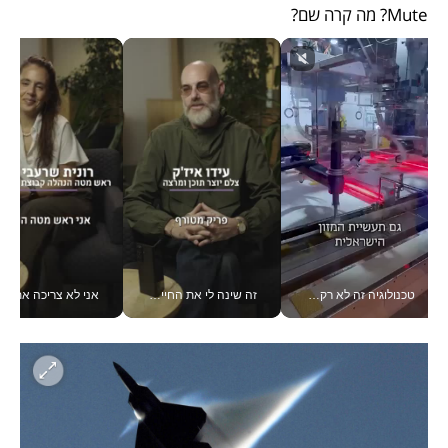
Mute? מה קרה שם? 
טכנולוגיה זה לא רק בהייטק: גם תעשיית המזון הישראלית מאמצת כלי AI, אוטומציה וניתוח דאטה בזמן אמת
זה שינה לי את החיים: איך עידו איז'ק הופך את הסמארטפון לכלי צילום מקצועי_v
אני לא צריכה את המשרד: