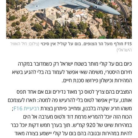
F15 חולף מעל הר הצופים. בום על קולי? אין סיכוי
(
צילום: חיל האוויר 
הישראלי
)
כיום בום על קולי מותר בשטח ישראל רק כשמדובר במקרה 
חירום היסטרי, משימה שאי אפשר לעמוד בה בלי להגיע בשיא 
המהירות וכישלון פירושו סכנת חיים. 
המצבים בהם צריך לטוס כך מאוד נדירים וגם אם אחד תפס 
אותנו, עדיין אפשר לטוס בלי להרעיש פה למטה: תארו לעצמכם 
משהו חריג שקרה בלבנון, ומחייב פיתרון בצורת 
רביעיית F16
; 
הכוח הזה יוכל להמריא מרמת דוד ולטוס מערבה אל הים 
במהירות שיוט של 920 קמ"ש. תוך בערך חמש דקות יוכל כבר 
להיות במהירות ובגובה בהם בום על קולי יישמע בצורה מאוד 