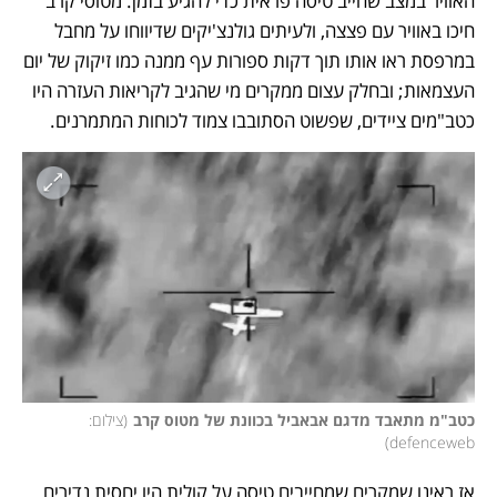
האוויר במצב שחייב טיסה פראית כדי להגיע בזמן: מטוסי קרב 
חיכו באוויר עם פצצה, ולעיתים גולנצ'יקים שדיווחו על מחבל 
במרפסת ראו אותו תוך דקות ספורות עף ממנה כמו זיקוק של יום 
העצמאות; ובחלק עצום ממקרים מי שהגיב לקריאות העזרה היו 
כטב"מים ציידים, שפשוט הסתובבו צמוד לכוחות המתמרנים. 
כטב"מ מתאבד מדגם אבאביל בכוונת של מטוס קרב
(
צילום: 
)
defenceweb
אז ראינו שמקרים שמחייבים טיסה על קולית היו יחסית נדירים 