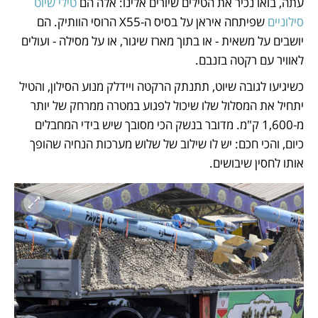
עתה, בואו נכיר את הטילים שיורים אלינו: אלה הם 
טילי שיוט 
סילוניים
 שפיתחה איראן על בסיס ה-X55 הרוסי הוותיק. הם 
יושבים על משאית - או בתוך מארז שיגור, או על מסילה - ועולים 
לאוויר עם רקטה בזנבם. 
כשיגיעו לגובה שיוט, תתנתק הרקטה ויידלק מנוע הסילון, והטיל 
יתחיל את המסלול שלו שיכול לפגוע במטרה ממרחק של יותר 
מ-1,600 ק"מ. מדובר בנשק הכי מסובך שיש בידי המחבלים 
כיום, והכי חכם: יש לו שילוב של שלוש מערכות הנחיה שהופך 
אותו לחסין שיבושים. 