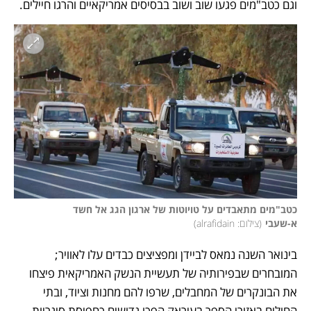
וגם כטב"מים פגעו שוב ושוב בבסיסים אמריקאיים והרגו חיילים. 
כטב"מים מתאבדים על טויוטות של ארגון הגג אל חשד 
א-שעבי
(
צילום: alrafidain
)
בינואר השנה נמאס לביידן ומפציצים כבדים עלו לאוויר; 
המובחרים שבפירותיה של תעשיית הנשק האמריקאית פיצחו 
את הבונקרים של המחבלים, שרפו להם מחנות וציוד, ובתי 
החולים באזורי הספר בעיראק הפכו גדושים כחפיסת סיגריות. 