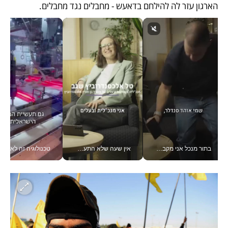
הארגון עזר לה להילחם בדאעש - מחבלים נגד מחבלים. 
בתור מנכל אני מקבל מאות החלטות ביום, וה- Galaxy Z Fold8 Ultra עוזר לי לחתוך אותן מהר יותר_v
אין שעה שלא התעסקתי במשבר - טל אלכסנדרוביץ’ שגב מנהלת משברים תקשורתיים מכל מקום עם ה- Galaxy Z Fold8 Ultra שלה_v
טכנולוגיה זה לא רק בהייטק: גם תעשיית המזון הישראלית מאמצת כלי AI, אוטומציה וניתוח דאטה בזמן אמת