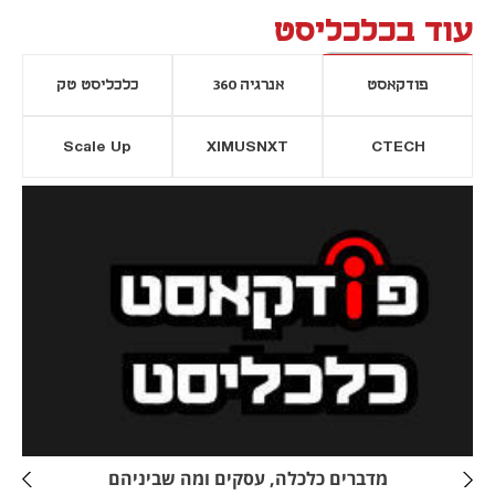
עוד בכלכליסט
פודקאסט
אנרגיה 360
כלכליסט טק
Scale Up
XIMUSNXT
CTECH
יסייה חדשה
נפתח בכרטיסייה חדשה
מדברים כלכלה, עסקים ומה שביניהם