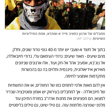
מחבלים של ארגון כתאיב סייד א-שוהדא, אחת המיליציות 
השיעיות
(
צילום: AP
)
בתוך אל חשד א-שעבי יש יותר מ-40 גופי טרור שונים, וחלק 
מהם שיעים - מאוד שיעים: גדודי העימאם עלי, גדודי חיזבאללה, 
אל נוג'בא, אסעיב אהל אל-חק ועוד. אלו ארגונים שניזונים 
מאיראן אידיאולוגית, פיננסית ותלוים בה גם בהכשרות 
מתקדמות ואמצעי לחימה. 
אין להם מאות אלפי לוחמים כמו של החות'ים, או את התשתיות 
של חיזבאללה - אך למחבלים בעיראק יש אומץ ומוטיבציה שנדיר 
למצוא; הם מפציצים את מחנות ארה"ב במזרח התיכון עוד 
מלפני שפרצה מלחמת עזה. גם טילי שיוט, גם טילים בליסטיים 