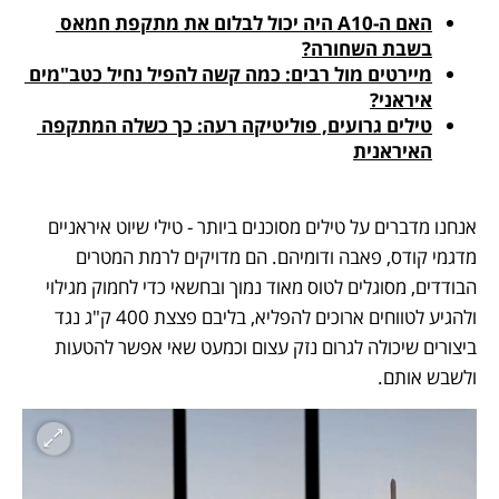
האם ה-A10 היה יכול לבלום את מתקפת חמאס 
בשבת השחורה?
מיירטים מול רבים: כמה קשה להפיל נחיל כטב"מים 
איראני?
טילים גרועים, פוליטיקה רעה: כך כשלה המתקפה 
האיראנית
אנחנו מדברים על טילים מסוכנים ביותר - טילי שיוט איראניים 
מדגמי קודס, פאבה ודומיהם. הם מדויקים לרמת המטרים 
הבודדים, מסוגלים לטוס מאוד נמוך ובחשאי כדי לחמוק מגילוי 
ולהגיע לטווחים ארוכים להפליא, בליבם פצצת 400 ק"ג נגד 
ביצורים שיכולה לגרום נזק עצום וכמעט שאי אפשר להטעות 
ולשבש אותם. 