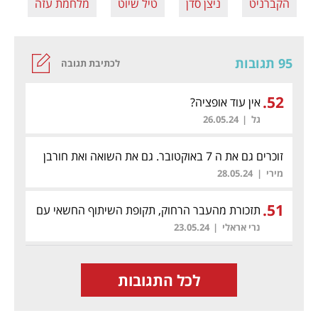
הקברניט
ניצן סדן
טיל שיוט
מלחמת עזה
תע
95 תגובות
לכתיבת תגובה
.
52
אין עוד אופציה?
גל
|
26.05.24
זוכרים גם את ה 7 באוקטובר. גם את השואה ואת חורבן
הבית.
(לת)
מירי
|
28.05.24
.
51
תזכורת מהעבר הרחוק, תקופת השיתוף החשאי עם
הבריטים
נרי אראלי
|
23.05.24
לכל התגובות