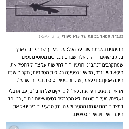
כטב"מ סמאד בכוונת של F15 סעודי
(
צילום: RSAF
)
התימנים באמת חשבו על הכל: אני מעריך שהתקרבו לארץ 
בנתיב שאינו רחוק מאלה שבהם מנמיכים מטוסי נוסעים 
שמתקרבים לנתב"ג. הרעיון היה להקשות על צה"ל להפיל את 
היפא באש נ"מ, מחשש לפגיעה בטיסות מסחריות; תקרית שכזו 
היתה אסון בפני עצמו, שיגרור ביטולי טיסות ובידוד ישראל. 
אז איך מונעים הפתעות כאלה? טריקים של מחבלים, עם או בלי 
נעליים? מעלים כוננות ולא מתרגלים לסיטואציות נוחות, במיוחד 
במצבים בהם אנחנו המגיב ולא היוזם; טבעי שהיריב ינצל את 
היתרון שלו ויבשל תכסיסים.  