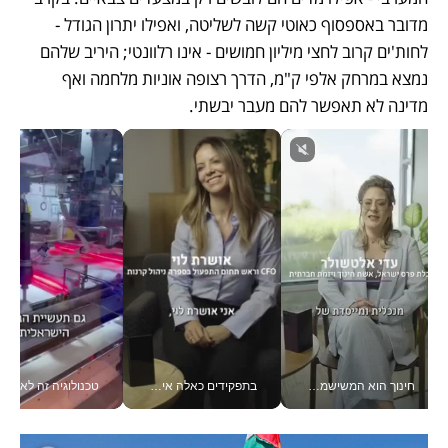
מדובר באספסוף כאוטי קשה לשליטה, ואפילו יתרון הגודל - 
לחות'ים קרוב לחצי מיליון חמושים - אינו רלוונטי; היריב שלהם 
נמצא במרחק אלפי ק"מ, הדרך רצופה אוניות מלחמה ואף 
מדינה לא תאפשר להם מעבר יבשתי. 
בתפקידים כאלה אי אפשר לחכות: אושרת לוי מניעה השקעות ענק מהטלפון_v
טכנולוגיה זה לא רק בהייטק: גם תעשיית המזון הישראלית מאמצת כלי AI, אוטומציה וניתוח דאטה בזמן אמת
אני לא צריכה את המשרד: