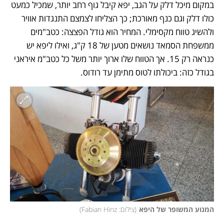
במקום מיכל דלק על הגב, יפא קיבל גוף רחב יותר, שמכיל כמעט 
כולו דלק וגם כנף מאורכת; כך הצליחו לצמצם התנגדות אוויר 
ולהשיג טווח מקסימלי. המחיר הוא גודל הפצצה: כטב"מים 
ממשפחת הסמאד נושאים מטען של 18 ק"ג, ואילו ליפא יש 
כנראה רק 15. אך הטווח שלו ארוך יותר משל כל כטב"מ איראני 
בגודל כזה: ביכולתו לטוס מתימן עד רודוס.
המנוע המשופר של היפא
(
צילום: Fabian Hinz
)