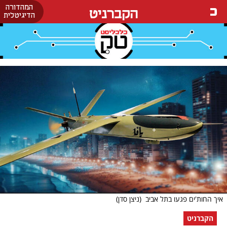
המהדורה
הקברניט
הדיגיטלית
איך החות'ים פגעו בתל אביב
(ניצן סדן)
הקברניט