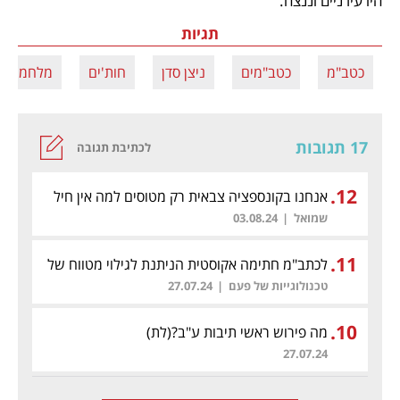
היו עירניים וננצח. 
תגיות
כטב"מ
כטב"מים
ניצן סדן
חות'ים
מלחמת ע
17 תגובות
לכתיבת תגובה
.
12
אנחנו בקונספציה צבאית רק מטוסים למה אין חיל
טילים
שמואל
|
03.08.24
.
11
לכתב"מ חתימה אקוסטית הניתנת לגילוי מטווח של
עשרות קילומטרים
(לת)
טכנולוגייות של פעם
|
27.07.24
.
10
מה פירוש ראשי תיבות ע"ב?
(לת)
27.07.24