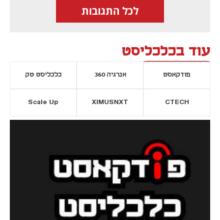
לכל התגובות
עוד בכלכליסט
פודקאסט
אנרגיה 360
כלכליסט טק
Scale Up
XIMUSNXT
CTECH
יסייה חדשה
נפתח בכרטיסייה חדשה