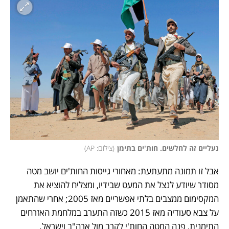
נעליים זה לחלשים. חות'ים בתימן
(
צילום: AP
)
אבל זו תמונה מתעתעת: מאחורי גייסות החות'ים יושב מטה 
מסודר שיודע לנצל את המעט שבידיו, ומצליח להוציא את 
המקסימום ממצבים בלתי אפשריים מאז 2005; אחרי שהתאמן 
על צבא סעודיה מאז 2015 כשזה התערב במלחמת האזרחים 
התימנית, פנה המטה החות'י לקרב מול ארה"ב וישראל. 