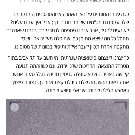
דוגמה למסלול יבשתי משולב ים
(
צילום: פרויקט הקברניט CC0
)
ככה עבדו החות'ים על הצי האמריקאי והסנסורים המתקדמים 
שלו ועקפו גם מכ"מים של מדינות בדרך; אבל איך עבדו עלינו? 
לא נעים להגיד, אבל אנחנו פספסנו לגמרי לבד. הנחנו שארה"ב 
תחסל כל מה שיצא מתימן כפי שחיסלה מאז ינואר - ושכל 
מתקפה אחרת תכוון לעבר אילת ותיפול בכוונות של מטוסינו. 
כך יצרנו לעצמנו סיטואציה שגרתית; מי חשב על תל אביב בתור 
מטרה? התוצאה: הדריכות שלנו ירדה, וגם כשזוהתה תנועה 
קלושה באוויר היא לא טופלה כניסיון חדירה בגלל טעות אנוש. 
את קריאת ההשכמה שלנו קיבלנו קצת אחר כך, בצורת פיצוץ 
באמצע הלילה שהורג ישראלי ופוצע שמונה. 