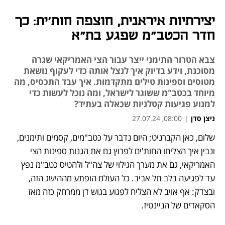
יצירתיות איראנית, חוצפה חות'ית: כך
חדר הכטב"מ שפגע בת"א
צבא הטרור התימני ייצר עבור הצי האמריקאי שגרה
מסוכנת, וידע בדיוק איך לנצל אותה כדי לעקוף נושאת
מטוסים וספינות טילים מתקדמות. איך עבד התכסיס, מה
מיוחד בכטב"מ ששוגר לישראל, ומה נוכל לעשות כדי
למנוע פגיעות קטלניות שכאלה בעתיד?
ניצן סדן
|
08:00, 27.07.24
שלום, כאן הקברניט; היום נדבר על כטב"מים, קסמים ותימנים, 
נפתח בכרטיסייה חדשה
נפתח בכרטיסייה חדשה
נפתח בכרטיסייה חדשה
ונבין איך הצליחו החות'ים לפרוץ גם את הגנות ספינות הצי 
האמריקאי, גם את מערך הגילוי של צה"ל ולהטיס כטב"מ נפץ 
עד לפגיעה בלב תל אביב. כל העולם הופתע מההישג הזה, 
ובצדק: אף אויב לא הצליח לפגוע בגוש דן ממרחק כזה מאז 
הסקאדים של הניינטיז. 