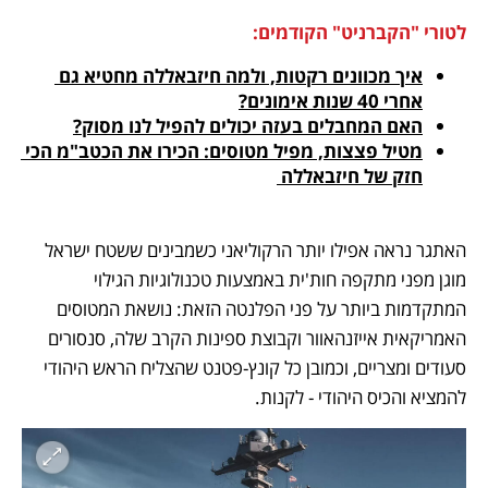
לטורי "הקברניט" הקודמים:
איך מכוונים רקטות, ולמה חיזבאללה מחטיא גם 
אחרי 40 שנות אימונים?
האם המחבלים בעזה יכולים להפיל לנו מסוק?
מטיל פצצות, מפיל מטוסים: הכירו את הכטב"מ הכי 
חזק של חיזבאללה 
האתגר נראה אפילו יותר הרקוליאני כשמבינים ששטח ישראל 
מוגן מפני מתקפה חות'ית באמצעות טכנולוגיות הגילוי 
המתקדמות ביותר על פני הפלנטה הזאת: נושאת המטוסים 
האמריקאית אייזנהאוור וקבוצת ספינות הקרב שלה, סנסורים 
סעודים ומצריים, וכמובן כל קונץ-פטנט שהצליח הראש היהודי 
להמציא והכיס היהודי - לקנות. 