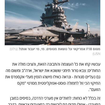
מטוס F18 אמריקאי על נושאת מטוסים. מי, מי יעבור אותו?
(
צילום: 
)
USN
עכשיו קחו את כל העוצמה והתבונה הזאת, והציבו מולה את 
החות'ים: צבא טרור תימני ששונא את ישראל, ארה"ב ומשום מה 
גם נעליים סגורות - ונראה כאילו מישהו הזמין מעלי אקספרס את 
החיקוי הכי זול לחמולה פוסט-אפוקליפטית מסרטי "מקס 
הזועם". 
זה בכלל לא כוחות: לחות'ים אין מערכי הדרכה, בסיסים במובן 
המערבי - אפילו מדים הם לובשים רק במצעדים צבאיים. בקרב 