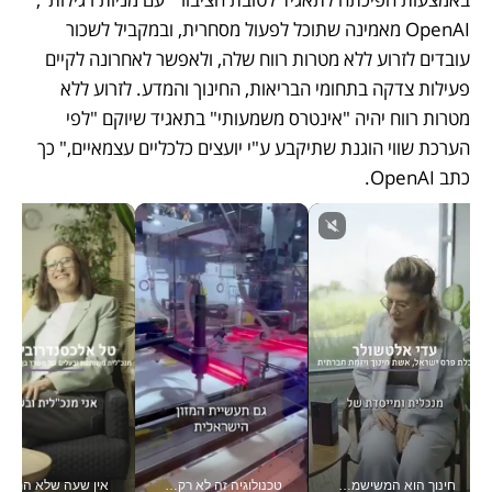
OpenAI מאמינה שתוכל לפעול מסחרית, ובמקביל לשכור 
עובדים לזרוע ללא מטרות רווח שלה, ולאפשר לאחרונה לקיים 
פעילות צדקה בתחומי הבריאות, החינוך והמדע. לזרוע ללא 
מטרות רווח יהיה "אינטרס משמעותי" בתאגיד שיוקם "לפי 
הערכת שווי הוגנת שתיקבע ע"י יועצים כלכליים עצמאיים," כך 
כתב OpenAI. 
חינוך הוא המשישמה של החיים שלי - V
טכנולוגיה זה לא רק בהייטק: גם תעשיית המזון הישראלית מאמצת כלי AI, אוטומציה וניתוח דאטה בזמן אמת
אין שעה שלא התעסקתי במשבר - טל אלכסנדרוביץ’ שגב מנהלת משברים