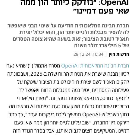
OpenAI: "נזדקק ליותר הון ממה
שאי פעם דמיינו"
חברת הבינה המלאכותית הודיעה על שינוי מבני שיאפשר
לה להסיר מגבלות ולגייס יותר הון, והוא יכלול יצירת
תאגיד לטובת הציבור; זאת בשעה שהיא צופה הפסדים
של 5 מיליארד דולר השנה
חדשות חוץ
|
10:34, 28.12.24
חברת הבינה המלאכותית OpenAI
 מסרה אתמול (ו') שהיא נעה 
נפתח בכרטיסייה חדשה
נפתח בכרטיסייה חדשה
נפתח בכרטיסייה חדשה
נפתח בכרטיסייה חדשה
לכיוון מבנה שישרת את מטרות הרווח שלה ב-2025, ושבכוונתה 
להקים תאגיד לשם יצירת רווחים לטובת הציבור שיפקח על 
פעילותה המסחרית, יסיר כמה ממגבלות הרווח ויאפשר לה 
לתפקד כמו סטארט-אפ שצומח במהירות. "מאות מיליארדי 
הדולרים שחברות גדולות משקיעות כעת בפיתוח AI מראים מה 
נחוץ בשביל ש-OpenAI תמשיך ללכת בעקבות יעדה", כך כתב 
דירקטוריון החברה, "שוב עלינו לגייס יותר הון ממה שאי פעם 
דמיינו. המשקיעים רוצים לגבות אותנו, אבל בסדר הגודל הזה 