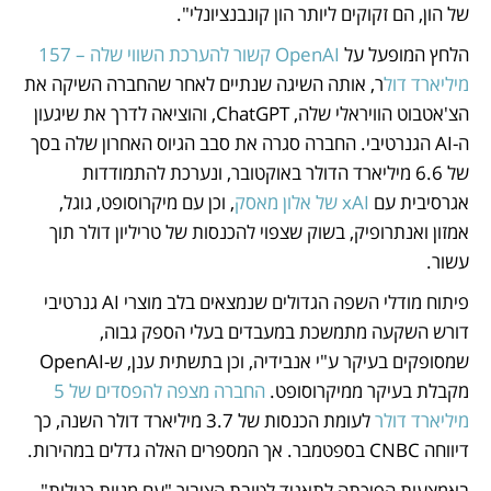
של הון, הם זקוקים ליותר הון קונבנציונלי". 
הלחץ המופעל על 
OpenAI קשור להערכת השווי שלה – 157 
מיליארד דול
ר, אותה השיגה שנתיים לאחר שהחברה השיקה את 
הצ'אטבוט הוויראלי שלה, ChatGPT, והוציאה לדרך את שיגעון 
ה-AI הגנרטיבי. החברה סגרה את סבב הגיוס האחרון שלה בסך 
של 6.6 מיליארד הדולר באוקטובר, ונערכת להתמודדות 
אגרסיבית עם 
xAI של אלון מאסק
, וכן עם מיקרוסופט, גוגל, 
אמזון ואנתרופיק, בשוק שצפוי להכנסות של טריליון דולר תוך 
עשור. 
פיתוח מודלי השפה הגדולים שנמצאים בלב מוצרי AI גנרטיבי 
דורש השקעה מתמשכת במעבדים בעלי הספק גבוה, 
שמסופקים בעיקר ע"י אנבידיה, וכן בתשתית ענן, ש-OpenAI 
מקבלת בעיקר ממיקרוסופט. 
החברה מצפה להפסדים של 5 
מיליארד דולר
 לעומת הכנסות של 3.7 מיליארד דולר השנה, כך 
דיווחה CNBC בספטמבר. אך המספרים האלה גדלים במהירות. 
באמצעות הפיכתה לתאגיד לטובת הציבור "עם מניות רגילות", 