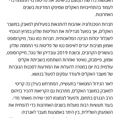
האנושות נדרשת לצמצם בכ-50% את פליטות גזי החממה כדי 
לעמוד בהתחייבויות האקלים שסיפקו המדינות בשנים 
האחרונות.
חברות הטכנולוגיה אוהבות להתגאות בפעילותן למאבק במשבר 
האקלים, אך בפועל מגדילות את הפליטות שלהן במרוץ הנוכחי 
לשכלול יכולות הבינה המלאכותית. חברות כמו גוגל, מיקרוסופט 
ואמזון מציבות יעדים לאיפוס נטו של פליטות גזי החממה שלהן 
בעשורים הקרובים, ובשנת 2019 עובדיהן של גוגל, מייקרוסופט, 
אמזון, פייסבוק, טוויטר ואחרות השתתפו בשביתת אקלים 
עולמית בת יום במטרה להעלות את המודעות לסכנות הגוברות 
של משבר האקלים ולעודד עסקים לפעול בנושא.
לאור הגידול המטאורי בתעשייה, המתרחש בעידן כה קריטי 
למאבק במשבר האקלים, מתרבות גם הקריאות להכיר בזיהום 
הרב הנגרם בתחום, ולפעול לצמצמו לפני שיהיה מאוחר מדי. 
בעוד תעשיות רבות פועלות בשנים האחרונות כדי להפחית את 
השפעתן השלילית, בין היתר באמצעות מעבר לאנרגיה 