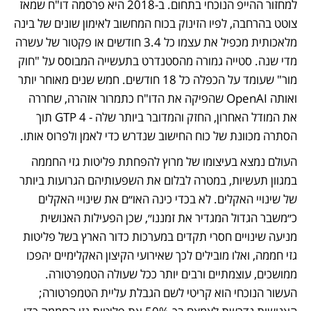
למחזור ההייפ הנוכחי בתחום. ב-2018 היא פרסמה דו"ח שמאז 
צוטט בהרחבה, לפיו הזינוק בכוח המחשוב לאימון שונים של בינה 
מלאכותית מכפיל את עצמו כל 3.4 חודשים או פקטור של עשרה 
מדי שנה. סטייה גמורה מהסטנדרט בתעשייה המבוסס על "חוק 
מור" שעומד על הכפלה כל 18 חודשים. חמש שנים מאוחר יותר 
ואותה OpenAI שהפיקה את הדו"ח כתמרור אזהרה, שחררה 
את המודל האחרון, החזק והמדובר ביותר שלה - GTP 4 תוך 
הסתרה מכוונת של כוח החישוב שנדרש כדי לאמן ולפרוס אותו.
העולם נמצא בעיצומו של מרוץ להפחתת פליטות גזי החממה 
במגוון תעשיות, במטרה לבלום את השפעותיהם הגרועות ביותר 
של שינויי האקלים. לא בכדי כינה האו״ם את שינויי האקלים 
כ״משבר הגדול המגדיר את זמננו״, שכן הפעילות האנושית 
מניעה שינויים חסרי תקדים במערכות כדור הארץ בשל פליטות 
גזי חממה, ואלו מובילים לכך שאירועי הקיצון האקלימיים יהפכו 
ממושכים, עוצמתיים ורבים יותר ככל שעולה הטמפרטורה. 
העשור הנוכחי הוא קריטי לשם הגבלת עליית הטמפרטורה; 