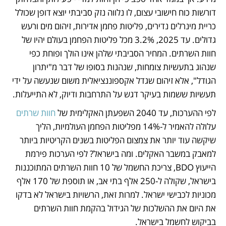
דורשות כוח חישובי עצום, לו נלווה נזק סביבתי יוצא דופן שכולל 
כריית מינרלים נדירים, פליטות פחמן אדירות, זיהום מים ורעש 
גדולים. עד 2025, 3.2% מכל פליטות הפחמן בעולם יהיו של 
חוות השרתים. המחיר הסביבתי שלהן אינו הולך ופוחת כפי 
שנהוג בתעשיות צומחות, שנהנות בסופו של דבר מ"יתרון 
הגודל", אלא זיהום שגדל אקספוננציאלית משום שנעשה על ידי 
תעשיות ששמות בעיקר דגש על התרחבות ודיוק, לא התייעלות.
לפי ההערכות, עד 2040 השפעתן האקלימית של 
חוות שרתים 
עלולה להאמיר ל-14% מפליטות הפחמן העולמיות, הליך 
שיקשה עוד יותר את צמצום הפליטות בשנים הקריטיות ביותר 
למאבק במשבר האקלים. ומה בישראל? לפי הערכות פירמת 
הייעוץ BDO, צריכת החשמל של 10 חוות השרתים המתוכננות 
בישראל, שקולה ל-250 אלף בתי אב, או תוספת של 170 אלף 
מכוניות לכבישי ישראל. למרות זאת, הרשויות בישראל לא בדקו 
את היום את ההשלכות של הגידול בהקמת חוות השרתים 
בביקוש לחשמל בישראל.