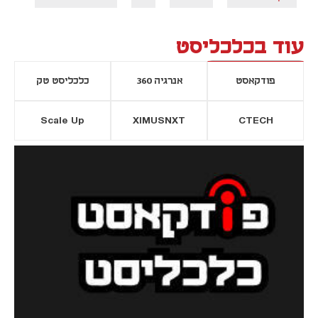
עוד בכלכליסט
פודקאסט
אנרגיה 360
כלכליסט טק
Scale Up
XIMUSNXT
CTECH
יסייה חדשה
נפתח בכרטיסייה חדשה