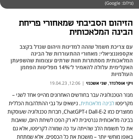
(צילום: Google)
הזיהום הסביבתי שמאחורי פריחת
הבינה המלאכותית
עם צריכת חשמל שזהה למדינות וזיהום שגדל בקצב
אקספוננציאלי: מאחורי ההתעוררות של הבינה
המלאכותית מסתתרות חוות שרתים עצומות שהשפעתן
האקלימית עלולה להאמיר ל־14% מפליטות הפחמן
העולמיות
ויקי אוסלנדר
,
שני אשכנזי
|
12:06, 19.04.23
מגזר הטכנולוגיה עבר בחודשים האחרונים מהייפ אחד לשני – 
נפתח בכרטיסייה חדשה
נפתח בכרטיסייה חדשה
נפתח בכרטיסייה חדשה
מקריפטו 
לבינה מלאכותית
. נישאים על גבי ההתלהבות הכללית 
ממוצרים כמו Dall-E-2 ו-ChatGPT, חברות טכנולוגיה שעוסקות 
בבינה מלאכותית גנרטיבית לא רק הפכו לשיחת היום, שואבות 
את כל תשומת הלב שהייתה עד כה שמורה לקריפטו, אלא גם 
באופן מוחשי יותר – מושכות את כל הכספים. אלא שמתחת 