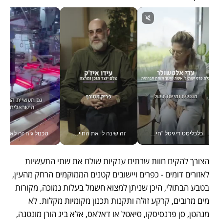
כלכליסט דיגיטל "חינוך הוא המשימה של החיים שלי"_v
זה שינה לי את החיים: איך עידו איז'ק הופך את הסמארטפון לכלי צילום מקצועי_v
טכנולוגיה זה לא רק בהייטק: גם תעשיי
הצורך להקים חוות שרתים ענקיות שולח את שתי התעשיות 
לאזורים דומים - כפרים ויישובים קטנים הממוקמים הרחק מהעין, 
בטבע הבתולי, היכן שניתן למצוא חשמל בעלות נמוכה, מקורות 
מים מרובים, קרקע זולה ותקנות תכנון מקומיות מקלות. לא 
מנהטן, סן פרנסיסקו, סיאטל או דאלאס, אלא ביג הורן מונטנה, 