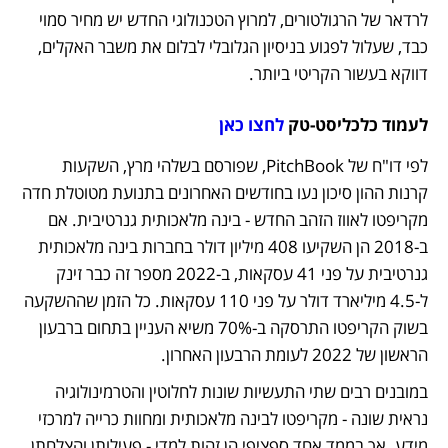
לרדאר של הרגולטורים, למרוץ הטכנולוגי החדש יש מחיר סמוי 
כבד, שעלול לפגוע בניסיון הגלובלי לבלום את משבר האקלים, 
דווקא בעשור הקריטי ביותר.
לעמוד כלכליסט-טק 
לחצו כאן
לפי דו"ח של PitchBook, שפורסם בשלהי מרץ, השקעות 
קרנות ההון סיכון נעו בחודשים האחרונים בתנועת מטוטלת חדה 
מקריפטו לאווז הזהב החדש - בינה מלאכותית גנרטיבית. אם 
ב-2018 הן השקיעו 408 מיליון דולר בחברות בינה מלאכותית 
גנרטיבית על פני 41 עסקאות, ב-2022 מספר זה כבר זינק 
ל-4.5 מיליארד דולר על פני 110 עסקאות. כל הזמן שההשקעה 
בשוק הקריפטו התרסקה ב-70% משיא העניין בתחום ברבעון 
הראשון של 2022 לעומת הרבעון האחרון.
במובנים רבים שתי התעשיות שונות לחלוטין והטרמינולוגיה 
נראית שונה - מקריפטו לבינה מלאכותית ומחוות כרייה למרכזי 
מידע. אך בממד אחד ספציפי הן זהות למדי - פעילותן והצלחתן 