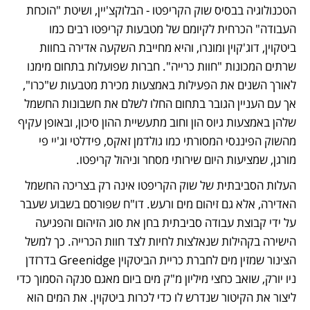
הטכנולוגיה בבסיס שוק הקריפטו - הבלוקצ'יין, ושיטת "הוכחת 
העבודה" הכרחית לקיומם של מטבעות קריפטו רבים כמו 
ביטקוין, דוג'קוין ומונרו, והיא מחייבת השקעה אדירה בחוות 
שרתים המכונות "חוות כרייה". חברות שפועלות בתחום מימנו 
לאורך השנים את הפעילות באמצעות מכירת מטבעות ש"כרו", 
אך עם העניין הגובר בתחום החלו לשלם את חשבונות החשמל 
שלהן באמצעות גיוס הון וחוב מתעשיית ההון סיכון, ובאופן עקיף 
מהשוק הפיננסי המסורתי כמו גולדמן זאקס, פידלטי וג'יי פי 
מורגן, שמציעות היום שירותי מסחר וניהול קריפטו.
העלות הסביבתית של שוק הקריפטו אינה רק בצריכה החשמל 
האדירה, אלא גם זיהום מים ורעש. דו"ח שפורסם בשבוע שעבר 
על ידי קבוצת עבודה סביבתית בחן את סוג הזיהום והפגיעה 
הישירה בקהילות שנאלצות לחיות לצד חוות הכרייה. כך למשל 
הצינור שמזין מים לחברת כריית הביטקוין Greenidge בדרזדן 
ניו יורק, שואב כחצי מיליון מ"ק מים ביום מאגם סנקה הסמוך כדי 
ליצור את הקיטור שנדרש לו כדי לכרות ביטקוין. את המים הוא 