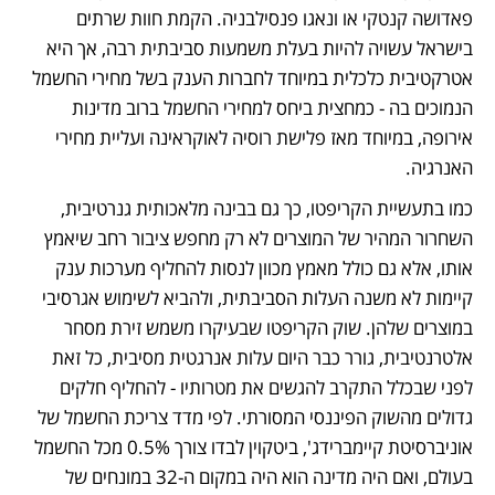
פאדושה קנטקי או ונאגו פנסילבניה. הקמת חוות שרתים 
בישראל עשויה להיות בעלת משמעות סביבתית רבה, אך היא 
אטרקטיבית כלכלית במיוחד לחברות הענק בשל מחירי החשמל 
הנמוכים בה - כמחצית ביחס למחירי החשמל ברוב מדינות 
אירופה, במיוחד מאז פלישת רוסיה לאוקראינה ועליית מחירי 
האנרגיה.
כמו בתעשיית הקריפטו, כך גם בבינה מלאכותית גנרטיבית, 
השחרור המהיר של המוצרים לא רק מחפש ציבור רחב שיאמץ 
אותו, אלא גם כולל מאמץ מכוון לנסות להחליף מערכות ענק 
קיימות לא משנה העלות הסביבתית, ולהביא לשימוש אגרסיבי 
במוצרים שלהן. שוק הקריפטו שבעיקרו משמש זירת מסחר 
אלטרנטיבית, גורר כבר היום עלות אנרגטית מסיבית, כל זאת 
לפני שבכלל התקרב להגשים את מטרותיו - להחליף חלקים 
גדולים מהשוק הפיננסי המסורתי. לפי מדד צריכת החשמל של 
אוניברסיטת קיימברידג', ביטקוין לבדו צורך 0.5% מכל החשמל 
בעולם, ואם היה מדינה הוא היה במקום ה-32 במונחים של 