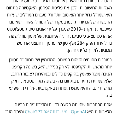
בהגדלת כמות נתוני האימון או מספר הניסויים, שמעלים את 
העלויות החישוביות, ולכן  את פליטת הפחמן. האקסיומה בתחום 
היא שמודל גדול יותר הוא טוב יותר ורק מעטים המודלים שעלות 
ההכשרה שלהם יורדת, כמו במקרה של המודל האחרון שאימנה 
פייסבוק. מחקר מ-2019 שנערך על ידי אוניברסיטת מסצ'וסטס 
אמהרסט מצא, כי טביעת הרגל הפחמנית של אימון מודל שפה 
גדול אחד הפיק 284 אלף טון של פחמן דו חמצני או חמש 
מכוניות לאורך כל ימי חייהן.
במובנים מסוימים הזיהום המיוחס והמדומיין של תחום זה מסוכן 
יותר מתעשיית הקריפטו. לא רק בגלל שהיא, בשונה מקריפטו, 
הניבה מוצר שאומץ בהיקפים גדולים ובמהירות לציבור הרחב, 
אלא שמדידת הזיהום בתחום בה - בשונה מקריפטו, אינו חלק 
מהשיח לגביה והיא ממש מוסתרת באקטיביות על ידי מי שפועל 
בה.
אחת מהחברות שהייתה חלוצה בדיווח ומדידת זיהום בבינה 
מלאכותית היא 
OpenAI - מי שבנתה את ChatGPT
 והיתה הזרז 