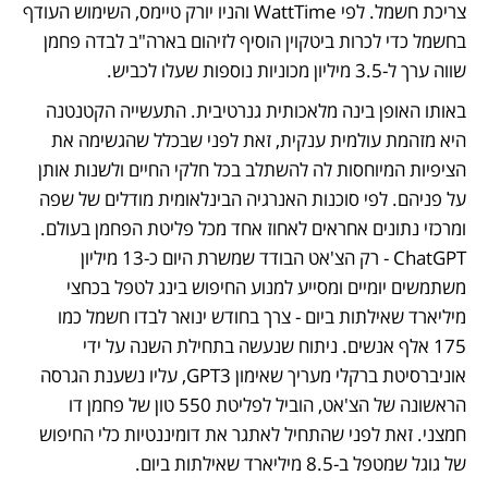
צריכת חשמל. לפי WattTime והניו יורק טיימס, השימוש העודף 
בחשמל כדי לכרות ביטקוין הוסיף לזיהום בארה"ב לבדה פחמן 
שווה ערך ל-3.5 מיליון מכוניות נוספות שעלו לכביש.
באותו האופן בינה מלאכותית גנרטיבית. התעשייה הקטנטנה 
היא מזהמת עולמית ענקית, זאת לפני שבכלל שהגשימה את 
הציפיות המיוחסות לה להשתלב בכל חלקי החיים ולשנות אותן 
על פניהם. לפי סוכנות האנרגיה הבינלאומית מודלים של שפה 
ומרכזי נתונים אחראים לאחוז אחד מכל פליטת הפחמן בעולם. 
ChatGPT - רק הצ'אט הבודד שמשרת היום כ-13 מיליון 
משתמשים יומיים ומסייע למנוע החיפוש בינג לטפל בכחצי 
מיליארד שאילתות ביום - צרך בחודש ינואר לבדו חשמל כמו 
175 אלף אנשים. ניתוח שנעשה בתחילת השנה על ידי 
אוניברסיטת ברקלי מעריך שאימון GPT3, עליו נשענת הגרסה 
הראשונה של הצ'אט, הוביל לפליטת 550 טון של פחמן דו 
חמצני. זאת לפני שהתחיל לאתגר את דומיננטיות כלי החיפוש 
של גוגל שמטפל ב-8.5 מיליארד שאילתות ביום. 