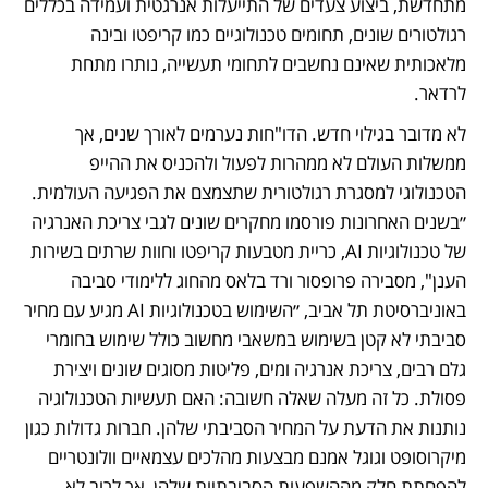
מתחדשת, ביצוע צעדים של התייעלות אנרגטית ועמידה בכללים 
רגולטורים שונים, תחומים טכנולוגיים כמו קריפטו ובינה 
מלאכותית שאינם נחשבים לתחומי תעשייה, נותרו מתחת 
לרדאר.
לא מדובר בגילוי חדש. הדו"חות נערמים לאורך שנים, אך 
ממשלות העולם לא ממהרות לפעול ולהכניס את ההייפ 
הטכנולוגי למסגרת רגולטורית שתצמצם את הפגיעה העולמית. 
״בשנים האחרונות פורסמו מחקרים שונים לגבי צריכת האנרגיה 
של טכנולוגיות AI, כריית מטבעות קריפטו וחוות שרתים בשירות 
הענן", מסבירה פרופסור ורד בלאס מהחוג ללימודי סביבה 
באוניברסיטת תל אביב, ״השימוש בטכנולוגיות AI מגיע עם מחיר 
סביבתי לא קטן בשימוש במשאבי מחשוב כולל שימוש בחומרי 
גלם רבים, צריכת אנרגיה ומים, פליטות מסוגים שונים ויצירת 
פסולת. כל זה מעלה שאלה חשובה: האם תעשיות הטכנולוגיה 
נותנות את הדעת על המחיר הסביבתי שלהן. חברות גדולות כגון 
מיקרוסופט וגוגל אמנם מבצעות מהלכים עצמאיים וולונטריים 
להפחתת חלק מההשפעות הסביבתיות שלהן, אך לרוב לא 