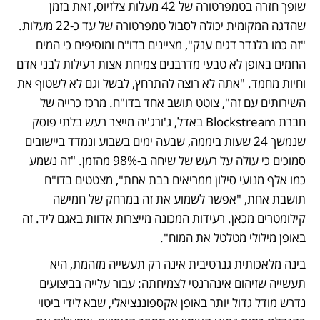
שופך חזרה בטמפרטורה של 42 מעלות צלזיוס, זאת בזמן 
שהדגה המקומית יכולה לסבול טמפרטורה של עד כ-22 מעלות. 
"זה כמו בלנדר דגים ענק", מציינים בדו"ח ומוסיפים כי המים 
החמים באופן לא טבעי מדרבנים צמיחת אצות רעילות לבני אדם 
וחיות מחמד. "אתה לא רוצה להתרחץ, לבשל וגם לא לשטוף את 
השירותים עם זה", צוטט תושב אחד בדו"ח. מרכז כרייה של 
חברת Blockstream באדל, ג'ורג'יה מייצר רעש בלתי פוסק 
שנמשך 24 שעות ביממה, שבעה ימים בשבוע ונמדד ביישובים 
סמוכים כי עולה על רעש של שיחה ב-98% מהזמן. "זה נשמע 
כמו אלף מנועי סילון ממריאים בבת אחת", מצטטים בדו"ח 
תושבת אחת, "אפשר לשמוע את זה במרחק של חמישה 
קילומטרים מכאן. רעידות המכונה מייצרות אדוות באגם ליד. זה 
באופן מילולי מטלטל את המוח".
בינה מלאכותית גנרטיבית אינה רק תעשייה מזהמת, היא 
תעשייה שזיהום אינהרנטי לצמיחתה: עבור עלייה בביצועים 
נדרש מודל גדול יותר באופן אקספוננציאלי, שבא לידי ביטוי 