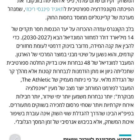
המשחק" וקידום שלום עולמי, פיפ"א השלימה בוונקובר את 
הפיכתה מקונפדרציה ספורטיבית ל
תאגיד פיננסי ריכוזי
, שמנהל 
מערכת של קליינטליזם ממוסד בחסות החוק.
בלב הקונגרס עמדה ההכרזה על יעד הכנסות חסר תקדים של 
14 מיליארד דולר למחזור המונדיאל הבא (2030-2027). כדי 
להבין את קנה המידה, מדובר בזינוק דרמטי לעומת מחזורים 
קודמים, והוא נשען על שינוי מבני במוצר המרכזי של הארגון. 
המעבר למונדיאל של 48 נבחרות אינו בדיוק החלטה ספורטיבית 
שתכליתה גיוון או מתן הזדמנות לנבחרות קטנות אלא מהלך קר 
של הגדלת מלאי. על פי ניתוח מעמיק של The Athletic, 
המעבר לפורמט המורחב יוצר מצב של מעין "אינפלציה 
מבוקרת": יותר נבחרות משמען יותר ימי שידור, יותר חבילות 
אירוח יוקרתיות ויותר שטחי פרסום למכירה בשווקים מתעוררים. 
בפיפ"א הבינו שהדרך להגדלת שווי השוק אינה עוברת בשיפור 
איכות המשחק, אלא בכיבוש אגרסיבי של זמן המסך הגלובלי.