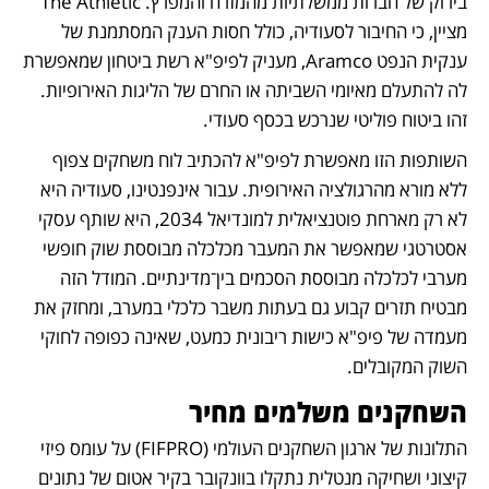
בירוק של חברות ממשלתיות מהמזרח והמפרץ. The Athletic 
מציין, כי החיבור לסעודיה, כולל חסות הענק המסתמנת של 
ענקית הנפט Aramco, מעניק לפיפ"א רשת ביטחון שמאפשרת 
לה להתעלם מאיומי השביתה או החרם של הליגות האירופיות. 
זהו ביטוח פוליטי שנרכש בכסף סעודי.
השותפות הזו מאפשרת לפיפ"א להכתיב לוח משחקים צפוף 
ללא מורא מהרגולציה האירופית. עבור אינפנטינו, סעודיה היא 
לא רק מארחת פוטנציאלית למונדיאל 2034, היא שותף עסקי 
אסטרטגי שמאפשר את המעבר מכלכלה מבוססת שוק חופשי 
מערבי לכלכלה מבוססת הסכמים בין־מדינתיים. המודל הזה 
מבטיח תזרים קבוע גם בעתות משבר כלכלי במערב, ומחזק את 
מעמדה של פיפ"א כישות ריבונית כמעט, שאינה כפופה לחוקי 
השוק המקובלים.
השחקנים משלמים מחיר
התלונות של ארגון השחקנים העולמי (FIFPRO) על עומס פיזי 
קיצוני ושחיקה מנטלית נתקלו בוונקובר בקיר אטום של נתונים 