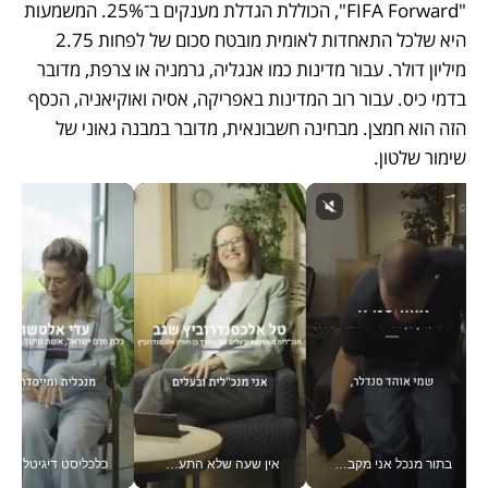
"FIFA Forward", הכוללת הגדלת מענקים ב־25%. המשמעות 
היא שלכל התאחדות לאומית מובטח סכום של לפחות 2.75 
מיליון דולר. עבור מדינות כמו אנגליה, גרמניה או צרפת, מדובר 
בדמי כיס. עבור רוב המדינות באפריקה, אסיה ואוקיאניה, הכסף 
הזה הוא חמצן. מבחינה חשבונאית, מדובר במבנה גאוני של 
שימור שלטון.
בתור מנכל אני מקבל מאות החלטות ביום, וה- Galaxy Z Fold8 Ultra עוזר לי לחתוך אותן מהר יותר_v
אין שעה שלא התעסקתי במשבר - טל אלכסנדרוביץ’ שגב מנהלת משברים תקשורתיים מכל מקום עם ה- Galaxy Z Fold8 Ultra שלה_v
כלכליסט דיגיטל