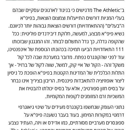
ב־The Athletic מדגישים כי בניגוד לארגונים עסקיים שבהם 
בעלי המניות דורשים התייעלות וצמצום הוצאות, בפיפ"א 
ה"בעלים" (ההתאחדויות) דורשים הוצאות גבוהות יותר לכיוונם. 
נשיא פיפ"א מבצע, למעשה, חלוקת דיבידנדים פוליטית: ככל 
שהקופה גדלה, כך גדל התשלום לבוחר. זהו המנגנון שבזכותו 
111 התאחדויות הביעו תמיכה בכהונתו הנוספת של אינפנטינו, 
עוד לפני שהקונגרס נפתח. מדובר במערכת שבה לכל קול 
משקל זהה - הקול של איי קוק, למשל, שווה לקול של ברזיל - אך 
התלות הכלכלית של המדינות הקטנות בפיפ"א הופכת כל ניסיון 
ליצור אופוזיציה להתאבדות פיננסית. הריבון בציריך אינו נבחר 
על בסיס חזון ספורטיבי, אלא על בסיס יכולתו להבטיח את 
המשכיות זרם המזומנים לקופות המקומיות.
נתוני העומק שנחשפו בקונגרס מעידים על שינוי גיאוגרפי 
דרמטי במקורות המימון. בעוד בעבר נשענה פיפ"א על 
ספונסרים מערביים מסורתיים, כמו אדידס או ויזה, העתיד נצבע 