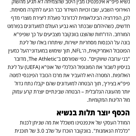
נשיא פיפ"א אינפנטינו מבין היטב שהצמיחה לא תגיע מהשוק 
האירופי השבע, שבו זכויות השידור כבר הגיעו לתקרה מסוימת. 
לכן, הפדרציה הבינלאומית לכדורגל פועלת ליצירת מוצרי מדף 
חדשים, כשהיהלום שבכתר הוא גביע העולם למועדונים בפורמט 
המורחב. הדו"חות שהוצגו בוונקובר מצביעים על כך שפיפ"א 
בונה על הכנסות מסחריות ישירות, שיתחרו באלו של ליגת 
הפוטבול האמריקאית, ה־NFL, תוך שימוש במועדוני־העל כמעין 
"בני ערובה שיווקיים". כפי שפורסם ב־The Athletic, מדובר 
בניסיון לשבור את המונופול הכלכלי של אופ"א (UEFA) על ליגת 
האלופות. המטרה היא להעביר את מרכז הכובד הפיננסי למטה 
פיפ"א בציריך, תוך הבטחה למועדונים שהם יקבלו נתח גדול 
יותר מהעוגה הגלובלית – הבטחה שבינתיים יוצרת קרע עמוק 
מול הליגות המקומיות.
הכסף יוצר תלות בנשיא 
המודל העסקי של אינפנטינו משכלל את מה שניתן לכנות 
"כלכלת הנאמנות". בוונקובר הוכרז על שלב 3.0 של תוכנית 