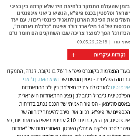
בזמן שהעולם התמקד בלחיצת היד שלא קרתה בין נציגי
ישראל ופלסטין בכנס פיפ"א, הנשיא ג'יאני אינפנטינו
השלים את הפיכת הארגון לתאגיד פיננסי ריכוזי. עם יעד
הכנסות של 14 מיליארד דולר ושיטת "כלכלת נאמנות",
הכדורגל הפך למוצר צריכה שבו השחקנים הם חומר גלם
איתי גודר
|
22:18, 09.05.26
+
נקודות עיקריות
בעוד המצלמות בקונגרס פיפ"א ה־76 בוונקובר, קנדה, התמקדו 
נפתח בכרטיסייה חדשה
נפתח בכרטיסייה חדשה
בדרמה הפוליטית - ניסיון מגושם של 
נשיא הארגון ג'יאני 
אינפנטינו
 להנדס לחיצת יד מצולמת בין יו"ר ההתאחדות 
הפלסטינית ג'יבריל רג'וב לבין נציג ההתאחדות הישראלית 
באסם סולימאן - הסיפור האמיתי של הכנס נכתב בדו"חות 
הכספיים של פיפ"א. רג'וב אולי סירב להיעתר למחווה של 
אינפנטינו, אך הוא, כמו יתר 210 עמיתיו ראשי ההתאחדויות, לא 
מיהר לסרב לצ'קים שמחלק הארגון. מאחורי חזות של "אחדות 