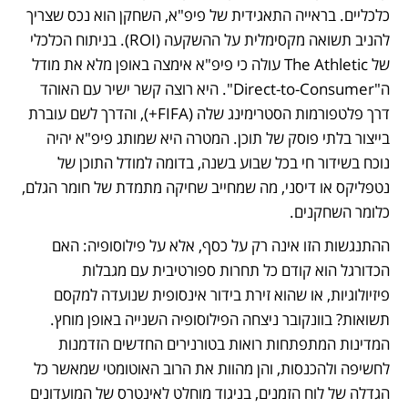
כלכליים. בראייה התאגידית של פיפ"א, השחקן הוא נכס שצריך 
להניב תשואה מקסימלית על ההשקעה (ROI). בניתוח הכלכלי 
של The Athletic עולה כי פיפ"א אימצה באופן מלא את מודל 
ה"Direct-to-Consumer". היא רוצה קשר ישיר עם האוהד 
דרך פלטפורמות הסטרימינג שלה (FIFA+), והדרך לשם עוברת 
בייצור בלתי פוסק של תוכן. המטרה היא שמותג פיפ"א יהיה 
נוכח בשידור חי בכל שבוע בשנה, בדומה למודל התוכן של 
נטפליקס או דיסני, מה שמחייב שחיקה מתמדת של חומר הגלם, 
כלומר השחקנים.
ההתנגשות הזו אינה רק על כסף, אלא על פילוסופיה: האם 
הכדורגל הוא קודם כל תחרות ספורטיבית עם מגבלות 
פיזיולוגיות, או שהוא זירת בידור אינסופית שנועדה למקסם 
תשואות? בוונקובר ניצחה הפילוסופיה השנייה באופן מוחץ. 
המדינות המתפתחות רואות בטורנירים החדשים הזדמנות 
לחשיפה ולהכנסות, והן מהוות את הרוב האוטומטי שמאשר כל 
הגדלה של לוח הזמנים, בניגוד מוחלט לאינטרס של המועדונים 