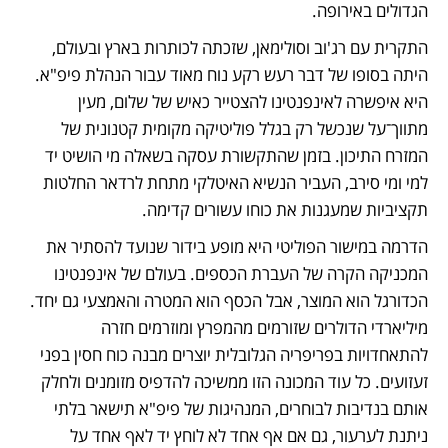
הגדולים באירופה.
התקרית עם רג'וב וסולימאן, שזכתה לכותרות בארץ ובעולם, 
היתה בסופו של דבר רעש רקע נוח מאוד עבור הנהלת פיפ"א. 
היא איפשרה לאינפנטינו להצטייר כאיש של שלום, מעין 
מתווך־על שנכשל רק בגלל פוליטיקה מקומית קטנונית של 
המזרח התיכון. בזמן שהתקשורת עסקה בשאלה מי הושיט יד 
למי ומי סירב, העביר הנשיא האיטלקי מתחת לרדאר החלטות 
תקציביות שמעגנות את כוחו עשורים קדימה.
הדרמה במישור הפוליטי היא מופע בידור שנועד להסתיר את 
המכניקה הקרה של העברת הכספים. בעולם של אינפנטינו 
הכדורגל הוא המוצר, אבל הכסף הוא המטרה והאמצעי גם יחד. 
מיליארדי הדולרים שזורמים מהמפרץ ומוזרמים חזרה 
להתאחדויות בפריפריה הגלובלית יוצרים מבנה כוח חסין בפני 
זעזועים. כל עוד המכונה הזו ממשיכה להדפיס מזומנים ולחלק 
אותם בנדיבות לבוחרים, המנהיגות של פיפ"א תישאר בלתי 
ניתנת לערעור, גם אם אף אחד לא לוחץ יד לאף אחד על 