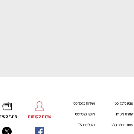
ענף במתח גבוה
מדברים כלכלה, עסקים ומה שב
פוטו כלכליסט
ועידות כלכליסט
המרת מט"ח
מוסף כלכליסט
שרות לקוחות
מינוי לעית
עמוד מט"ח כללי
כלכליסט TV