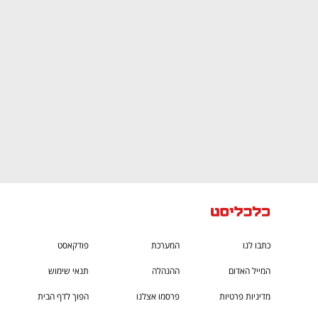
CTech – the
הבית של ההייטק הישראלי
כתבו לנו
המערכת
פודקאסט
המייל האדום
ההנהלה
תנאי שימוש
מדיניות פרטיות
פרסמו אצלנו
הפוך לדף הבית