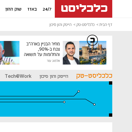
24/7
באזז
שוק ההון
דף הבית
כלכליסט-טק
הייטק והון סיכון
מחיר הבניין בארה"ב
צנח ב-90%,
כלכליסט
דיגיטל
והחלומות על תשואה
גבוהה התנפצו
אלמוג עזר
כלכליסט-טק
הייטק והון סיכון
Tech@Work