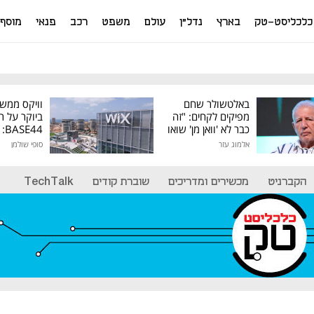
כלכליסט-טק
בארץ
נדל"ן
עולם
משפט
רכב
פנאי
מוסף
באלטשולר שחם
וויקס ממש
מפיקים לקחים: "זה
ביוקר על ר
כבר לא 'וואן מן' שואו
44
של גילעד"
אלמוג עזר
סופי שולמן
מיליון דולר
הקברניט
מכשירים ומדריכים
שוברת קודים
TechTalk