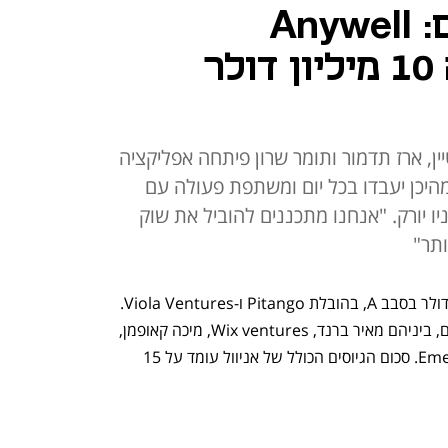
לעבוד מכל מקום: Anywell
הישראלית גייסה 10 מיליון דולר
יין, ארז תדמור ותומר שרון פיתחה אפליקציה
יכן יעבדו בכל יום ומשתפת פעולה עם
יב ובניו יורק. "אנחנו מתכננים להוביל את שוק
ותר"
חברת אניוול (Anywell) גייסה  10 מיליון דולר בסבב A, בהובלת Pitango ו-Viola Ventures. 
כמו כן, בסבבים השתתפו משקיעים נוספים, ביניהם מאיר ברנד, Wix ventures, מיכה קאופמן, 
גלעד שני, אייל חומסקי, איל וולדמן ו-Emerge. סכום הגיוסים הכולל של אניוול עומד על 15 