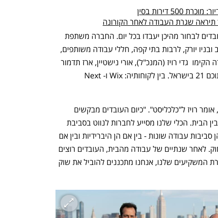
5 דירות בסין
כך תיראה שגרת העבודה לאחר הקורונה
החברה פיתחה אפליקציה המאפשרת לעובדים לבחור מהיכן יעבדו בכל יום. החברה משתפת 
פעולה עם יותר מ-200 מארחים בתל אביב ובניו יורק, לרבות בתי קפה, חללי עבודה משותפים, 
בתי מלון, חדרי כושר ובתי קפה. את החברה הקימו  גדי רויז (המנכ"ל), אורי נישטיין, ארז תדמור 
ותומר שרון, והיא מעסיקה 28 עובדים, מתוכם 21 בישראל. בין לקוחותיה: Wix ו-Next 
"המגיפה גרמה לשינוי בתפיסת העבודה", אומר רויז ל"כלכליסט". "כיום העובדים מבקשים 
עבודה גמישה יותר ואיזון טוב יותר בינה לבין הבית. הכלי שלנו מסייע לחברות לנווט בסביבת 
העבודה המשתנה ולאפשר לעובדים שלהן סביבות עבודה שונות - בין אם הן היברידיות ובין אם 
הן חברות שתומכות לחלוטין בעבודה מרחוק. לאחר שנתיים של עבודה מהבית, העובדים רוצים 
את החופש לעבוד מכל מקום ועכשיו, בעזרת המשקיעים שלנו, אנחנו מתכננים להוביל את שוק 