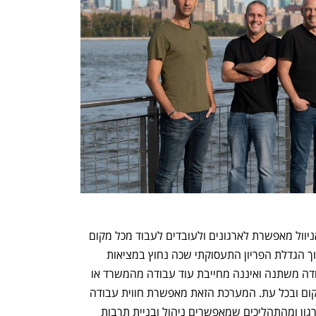
חמי פרס, שותף מייסד בפיטנגו, מוסיף: "אניוול מאפשרת לארגונים ולעובדים לעבוד מכל מקום 
ובכל עת באופן שיאפשר גמישות מלאה תוך הגדלת הפריון התעסוקתי שכה נחוץ במציאות 
החדשה שבה אנחנו מצויים. סביבת העבודה משתנה ואיננה מחייבת עוד עבודה מהמשרד או 
מהבית אלא צריכה לאפשר עבודה מכל מקום ובכל עת. המערכת הזאת מאפשרת חווית עבודה 
בטוחה ונוחה מבלי לנתק את הקשר מהארגון ומהתהליכים שמאפשרים ניהול ובניית תרבות 