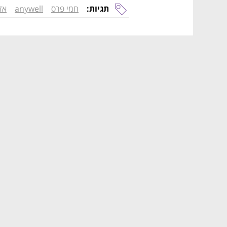
תגיות:
חמי פרס
anywell
אד