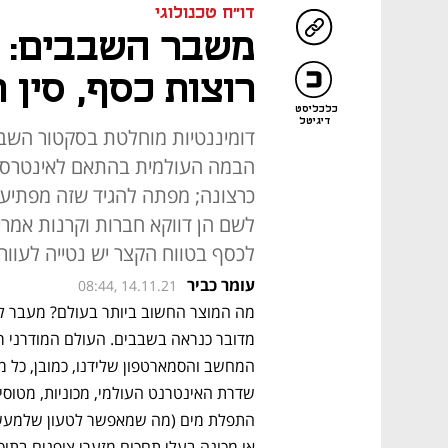
דו"ח טכנולוגי
משבר השבבים: ה
רוצות כסף, סין 
כלכליסט
דיגיטל
דומיננטיות מוחלטת בסקטור השב
הבמה העולמית בהתאם לאינטרסים
כרצונה; מפתה להגיד שזה מפתיע
לשם הן דווקא חברות וקרנות אמרי
לכסף בטווח הקצר יש נטייה לעוור 
עומר כביר
08:44, 14.11.21
או מכונה בעלי תחכום מזערי צופנים בתו