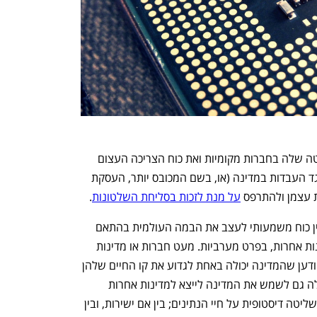
h – the gateway to Tech
You're NXT
רק השנה ראינו איך סין מנצלת את השליטה שלה בחברות מקומיות ואת כוח הצריכה העצום 
 שהתבטאו נגד העבדות במדינה (או, בשם המכובס יותר, העסקת 
ת עצמן ולהתרפס 
על מנת לזכות בסליחת השלטונות
.
דומיננטיות בסקטור השבבים תיתן בידי סין כוח משמעותי לעצב את הבמה העולמית בהתאם 
לאינטרסים שלה, ועל חשבון אלו של מדינות אחרות, בפרט מערביות. מעט חברות או מדינות 
יעזו למתוח ביקורת, ולו מרומזת, על סין ביודען שהמדינה יכולה באחת לגדוע את קו החיים שלהן 
לעולם המודרני. שליטה סינית בתחום יכולה גם לשמש את המדינה לייצא למדינות אחרות 
ערכים שלה, כמו דיכוי אוכלוסיות, צנזורה ושליטה דיסטופית על חיי הנתינים; בין אם ישירות, ובין 