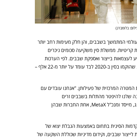
ילום: בלומברג
)
ההשקעות מתבצעות על רקע המחסור העולמי המתמשך בשבבים, והן חלק מעימות רחב יותר 
בין ארה"ב לסין על דומיננטיות בטכנולוגיות קריטיות. ממשלת סין משקיעה סכומים ניכרים 
בסבסוד התעשייה המקומית במטרה להגיע לעצמאות בייצור ואספקת שבבים. לפי הערכות 
בארה"ב, מספר חברות השבבים החדשות שהוקמו בסין ב-2020 לבד עומד על יותר מ-22 אלף – 
החברוץ בתחום לא מתאמצות להסתיר את המטרה המרכזית של פעילותן. "אנחנו עובדים עם 
הממשלה וגורמים אחרים כדי לסייע למדינה שלנו להיפטר מהתלות בשבבים זרים 
עתירי-ביצועים", אמר לאחרונה צֶ'ן וֵיילְיָאנְג, מייסד ומנכ"ל MetaX, אחת החברות שבהן 
הממשל האמריקאי מנסה לעכב את ההתקדמות הסינית בתחום באמצעות הגבלת יצוא של 
תוכנה, ציוד וטכנולוגיות אחרות שמשמשות לייצור שבבים, וקידום מדיניות שכוללת השקעה של 