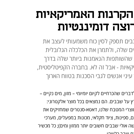
קרנות האמריקאיות
רוצה דומיננטיות
בים תספק לסין כוח משמעותי לעצב את
 שלה, ולתמרן את הכלכלה הגלובלית
 שהשותפות הנאמנות ביותר שלה בדרך
קאיות - אבל זה לא. בחברה הקפיטליסטית,
עיני אנשים לגבי הסכנות בטווח הארוך
מה המוצר החשוב ביותר בעולם? מעבר לדברים שהכרחיים לקיום יומיומי – מזון, מים נקיים – 
מדובר כנראה בשבבים. העולם המודרני רץ על שבבים. הם נמצאים בכל מוצר אלקטרוני: 
המחשב והסמארטפון שלידנו, כמובן, כל מוצרי המטבח שלנו, דאטא-סנטרים שמחזיקים את 
שדרת האינטרנט העולמי, מכוניות, מטוסים, ספינות, ציוד חקלאי, מכונות במפעלים, מערכי 
התפלת מים (מה שמאפשר לטעון שלמעשה אולי שבבים חשובים יותר ממזון ומים); כל מכשיר 
כם שבב כלשהו.