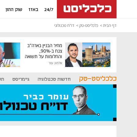
24/7
באזז
שוק ההון
דף הבית
כלכליסט-טק
דו"ח טכנולוגי
מחיר הבניין בארה"ב
צנח ב-90%,
והחלומות על תשואה
גבוהה התנפצו
אלמוג עזר
כלכליסט-טק
חדשות טכנולוגיה
גיימריסט
תע