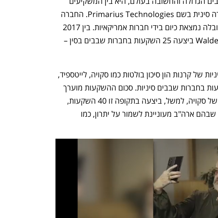
לעומת 2016-2013. אינטל, יצרנית השבבים הגדולה והחשובה בעולם, היא בין המשקיעים 
הפעילים ביותר, ומשקיעה בין היתר בחברה סינית בשם Primarius Technologies. החברה 
מפתחת כלי עיצוב שבבים, תחום שבו ההובלה נמצאת כיום בידי חברות אמריקאיות. בין 2017 
ל-2020 קרן ההון סיכון Walden International ביצעה 25 השקעות בחברות שבבים בסין – 
במקביל, מאז תחילת 2020 השותפות הסיניות של קרנות הון סיכון בולטות כמו סקויה, לייטספיד, 
מטריקס ורד פוינט ביצעו לפחות 67 השקעות בחברות שבבים סיניות. סכום ההשקעות מוערך 
בכמה מיליארדי דולרים. השותפה הסינית של סקויה, למשל, ביצעה בתקופה זו 40 השקעות, 
כולל בחברות שמבקשות לפעול בתחומים שבהם ארה"ב מעוניינת לשמור על יתרון, כמו 