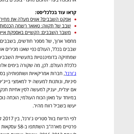
קראו עוד בכלכליסט:
אפקט השבבים? אוויס מעלה את מחירי ה
שבב של תקווה: טאואר רשמה הכנסות ש
משבר השבבים: הקשיים באספקת אייפון 13 יימשכו לפחות עד פבר
כלכלת העולם. לכן, מה שקורה בימים אלו ב
ג'ורנל
יעשו בשביל רווח מהיר.