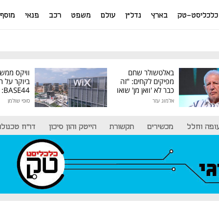
כלכליסט-טק
בארץ
נדל"ן
עולם
משפט
רכב
פנאי
מוסף
באלטשולר שחם
וויקס ממש
מפיקים לקחים: "זה
ביוקר על ר
כבר לא 'וואן מן' שואו
44
של גילעד"
אלמוג עזר
סופי שולמן
מיליון דולר
ופה וחלל
מכשירים
תקשורת
הייטק והון סיכון
דו"ח טכנולוג