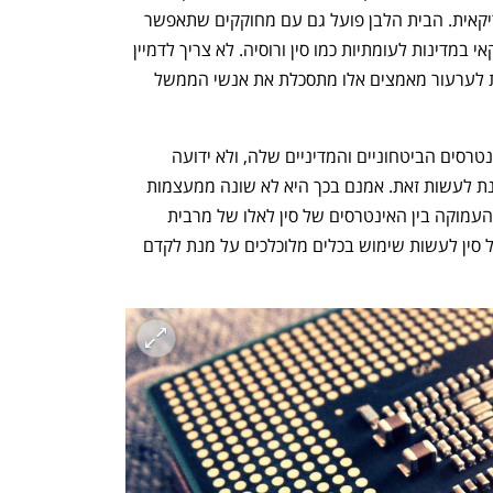
מיליארדי דולרים בשימור המובילות האמריקאית. הבית הלבן פועל גם עם מחוקקים שתאפשר 
לממשל לסנן השקעות זרות של הון אמריקאי במדינות לעומתיות כמו סין ורוסיה. לא צריך לדמיין 
יותר מדי עד כמה הפעילות מבית שתורמת לערעור מאמצים אלו מתסכלת את אנשי הממשל 
כמעצמה, סין נחושה מאוד לשמר את האינטרסים הביטחוניים והמדיניים שלה, ולא ידועה 
בהיסוסה לנקוט באמצעים קיצוניים על מנת לעשות זאת. אמנם בכך היא לא שונה ממעצמות 
רבות אחרות, אך ההבדל כאן הוא בשונות העמוקה בין האינטרסים של סין לאלו של מרבית 
העולם המערבי, ובנכונות הגדולה יותר של סין לעשות שימוש בכלים מלוכלכים על מנת לקדם 
נפתח בכרטיסייה חדשה
נפתח בכרטיסייה חדשה