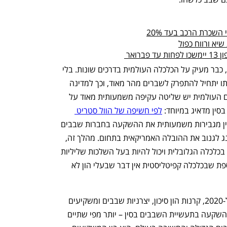
שכרת הרכב בעד 20%
יא ורווח כפול
ואר 
מחסור ארוך, של מספר חודשים, בשבבים, כבר מעיק על הכלכלה העולמית בדרכים שונות. בלי 
שבבים בכלל, העולם כפי שאנו מכירים אותו יתחיל להתפרק לשברים מהר מאוד, וכך למדינה 
שמחזיקה בדומיננטיות בתעשיית השבבים העולמית יש שליטה עקיפה משמעותית מאוד על 
סין מדאיג במיוחד: 
לפי חשיפה של הוול סטריט 
, חברות אמריקאיות ושותפותיהן בסין מגבירות משמעותית את ההשקעה בחברות שבבים 
סיניות, ונותנות למעשה יד למאמצי בייג'ינג לגנוב את ההובלה האמריקאית בתחום. מהלך זה, 
אם יצליח, יעניק למעשה לסין אחיזת חנק בכלכלה הגלובלית ויכול להיות בעל השלכות שליליות 
במיוחד על מאזן הכוח העולמי; הוכחה נוספת שבכלכלה קפיטליסטית אין דבר שבעלי הון לא 
לפי הדיווח בוול סטריט ג'ורנל, בין 2017 ל-2020, קרנות הון סיכון, יצרניות שבבים ומשקיעים 
פרטיים מארה"ב השתתפו ב-58 עסקאות השקעה בתעשיית השבבים בסין – יותר מפי שתיים 