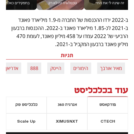
זה שינה לי את החיים: איך עידו איז'ק הופך את הסמארטפון לכלי צילום מקצועי_v
טכנולוגיה זה לא רק בהייטק: גם תעשיית המזון הישראלית מאמצת כלי AI, אוטומציה וניתוח דאטה בזמן אמת
בתפקידים כאלה אי אפשר לח
ב-2022 ירדו ההכנסות של החברה מ-1.9 מיליארד פאונד 
ב-2021 לכ-1.85 מיליארד פאונד ב-2022. ההכנסות ברבעון 
הרביעי של 2022 עמדו על 458 מיליון פאונד, לעומת 470 
מיליון פאונד ברבעון המקביל ב-2021.
תגיות
מאיר אורבך
הימורים
הייטק
888
אדריאן פיל
עוד בכלכליסט
פודקאסט
אנרגיה 360
כלכליסט טק
Scale Up
XIMUSNXT
CTECH
יסייה חדשה
נפתח בכרטיסייה חדשה