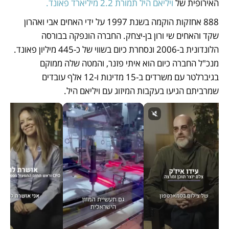
האירופית של 
ויליאם היל תמורת 2.2 מיליארד פאונד.
888 אחזקות הוקמה בשנת 1997 על ידי האחים אבי ואהרון 
שקד והאחים שי ורון בן-יצחק. החברה הונפקה בבורסה 
הלונדונית ב-2006 ונסחרת כיום בשווי של כ-445 מיליון פאונד. 
מנכ"ל החברה כיום הוא איתי פזנר, והמטה שלה ממוקם 
בגיברלטר עם משרדים ב-15 מדינות ו-12 אלף עובדים 
שמרביתם הגיעו בעקבות המיזוג עם ויליאם היל. 