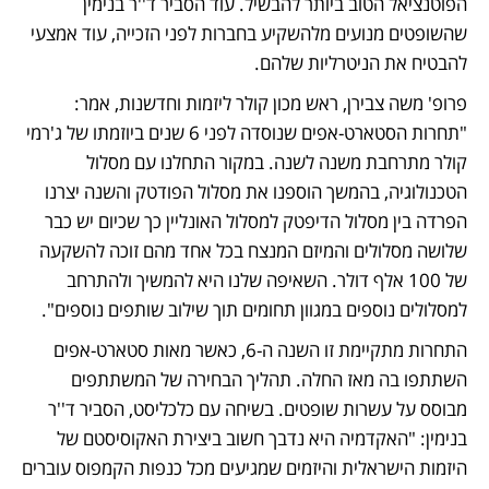
הפוטנציאל הטוב ביותר להבשיל. עוד הסביר ד''ר בנימין 
שהשופטים מנועים מלהשקיע בחברות לפני הזכייה, עוד אמצעי 
להבטיח את הניטרליות שלהם.
פרופ' משה צבירן, ראש מכון קולר ליזמות וחדשנות, אמר: 
"תחרות הסטארט-אפים שנוסדה לפני 6 שנים ביוזמתו של ג'רמי 
קולר מתרחבת משנה לשנה. במקור התחלנו עם מסלול 
הטכנולוגיה, בהמשך הוספנו את מסלול הפודטק והשנה יצרנו 
הפרדה בין מסלול הדיפטק למסלול האונליין כך שכיום יש כבר 
שלושה מסלולים והמיזם המנצח בכל אחד מהם זוכה להשקעה 
של 100 אלף דולר. השאיפה שלנו היא להמשיך ולהתרחב 
למסלולים נוספים במגוון תחומים תוך שילוב שותפים נוספים".
התחרות מתקיימת זו השנה ה-6, כאשר מאות סטארט-אפים 
השתתפו בה מאז החלה. תהליך הבחירה של המשתתפים 
מבוסס על עשרות שופטים. בשיחה עם כלכליסט, הסביר ד''ר 
בנימין: "האקדמיה היא נדבך חשוב ביצירת האקוסיסטם של 
היזמות הישראלית והיזמים שמגיעים מכל כנפות הקמפוס עוברים 