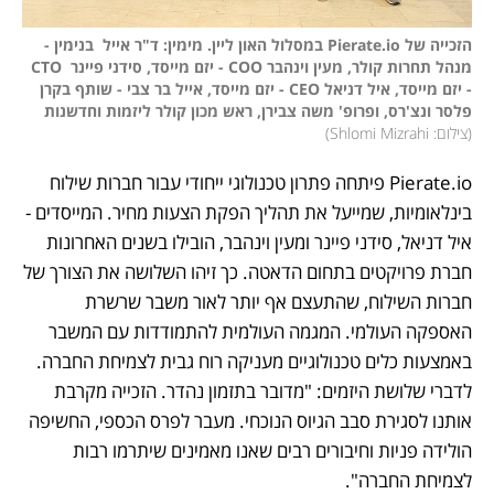
הזכייה של ‏Pierate.io במסלול האון ליין. מימין: ד"ר אייל  בנימין - 
מנהל תחרות קולר, מעין וינהבר COO - יזם מייסד, סידני פיינר  CTO 
- יזם מייסד, איל דניאל CEO - יזם מייסד, אייל בר צבי - שותף בקרן 
פלסר ונצ'רס, ופרופ' משה צבירן, ראש מכון קולר ליזמות וחדשנות

(
צילום: Shlomi Mizrahi
)
Pierate.io פיתחה פתרון טכנולוגי ייחודי עבור חברות שילוח 
בינלאומיות, שמייעל את תהליך הפקת הצעות מחיר. המייסדים - 
איל דניאל, סידני פיינר ומעין וינהבר, הובילו בשנים האחרונות 
חברת פרויקטים בתחום הדאטה. כך זיהו השלושה את הצורך של 
חברות השילוח, שהתעצם אף יותר לאור משבר שרשרת 
האספקה העולמי. המגמה העולמית להתמודדות עם המשבר 
באמצעות כלים טכנולוגיים מעניקה רוח גבית לצמיחת החברה. 
לדברי שלושת היזמים: "מדובר בתזמון נהדר. הזכייה מקרבת 
אותנו לסגירת סבב הגיוס הנוכחי. מעבר לפרס הכספי, החשיפה 
הולידה פניות וחיבורים רבים שאנו מאמינים שיתרמו רבות 
לצמיחת החברה".