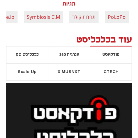
תגיות
PoLoPo
תחרות קולר
Symbiosis C.M
rate.io
עוד בכלכליסט
פודקאסט
אנרגיה 360
כלכליסט טק
Scale Up
XIMUSNXT
CTECH
יסייה חדשה
נפתח בכרטיסייה חדשה