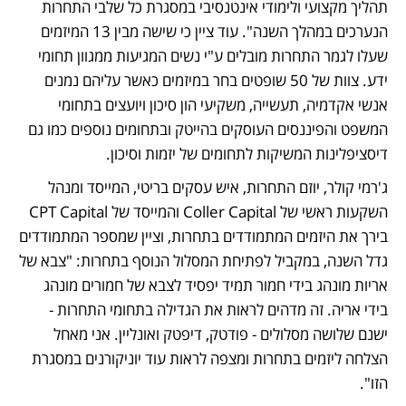
תהליך מקצועי ולימודי אינטנסיבי במסגרת כל שלבי התחרות 
הנערכים במהלך השנה". עוד ציין כי שישה מבין 13 המיזמים 
שעלו לגמר התחרות מובלים ע"י נשים המגיעות ממגוון תחומי 
ידע. צוות של 50 שופטים בחר במיזמים כאשר עליהם נמנים 
אנשי אקדמיה, תעשייה, משקיעי הון סיכון ויועצים בתחומי 
המשפט והפיננסים העוסקים בהייטק ובתחומים נוספים כמו גם 
דיסציפלינות המשיקות לתחומים של יזמות וסיכון.
ג'רמי קולר, יוזם התחרות, איש עסקים בריטי, המייסד ומנהל 
השקעות ראשי של Coller Capital והמייסד של CPT Capital 
בירך את היזמים המתמודדים בתחרות, וציין שמספר המתמודדים 
גדל השנה, במקביל לפתיחת המסלול הנוסף בתחרות: "צבא של 
אריות מונהג בידי חמור תמיד יפסיד לצבא של חמורים מונהג 
בידי אריה. זה מדהים לראות את הגדילה בתחומי התחרות - 
ישנם שלושה מסלולים - פודטק, דיפטק ואונליין. אני מאחל 
הצלחה ליזמים בתחרות ומצפה לראות עוד יוניקורנים במסגרת 
הזו".