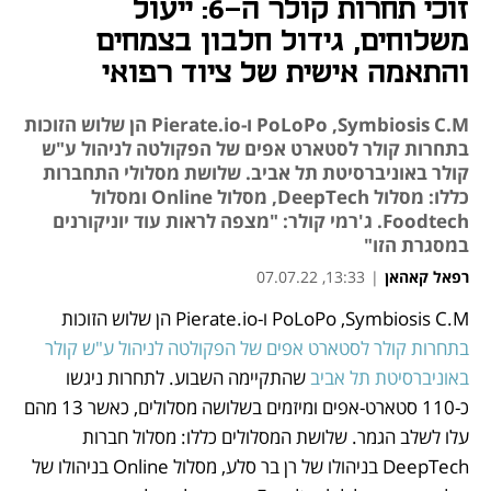
זוכי תחרות קולר ה-6: ייעול
משלוחים, גידול חלבון בצמחים
והתאמה אישית של ציוד רפואי
PoLoPo ,Symbiosis C.M ו-Pierate.io הן שלוש הזוכות
בתחרות קולר לסטארט אפים של הפקולטה לניהול ע"ש
קולר באוניברסיטת תל אביב. שלושת מסלולי התחברות
כללו: מסלול DeepTech, מסלול Online ומסלול
Foodtech. ג'רמי קולר: "מצפה לראות עוד יוניקורנים
במסגרת הזו"
רפאל קאהאן
|
13:33, 07.07.22
PoLoPo ,Symbiosis C.M ו-Pierate.io הן שלוש הזוכות
נפתח בכרטיסייה חדשה
נפתח בכרטיסייה חדשה
נפתח בכרטיסייה חדשה
בתחרות קולר לסטארט אפים של הפקולטה לניהול ע"ש קולר
באוניברסיטת תל אביב
 שהתקיימה השבוע. לתחרות ניגשו 
כ-110 סטארט-אפים ומיזמים בשלושה מסלולים, כאשר 13 מהם 
עלו לשלב הגמר. שלושת המסלולים כללו: מסלול חברות 
DeepTech בניהולו של רן בר סלע, מסלול Online בניהולו של 