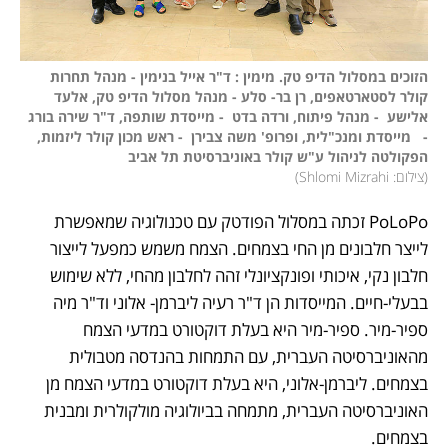
הזוכים במסלול הדיפ טק. מימין : ד"ר אייל בנימין - מנהל תחרות 
קולר לסטארטאפים, רן בר- סלע - מנהל מסלול הדיפ טק, אלעד 
אלישע  - מנהל פיתוח, ורדה בדט  - מייסדת שותפה, ד"ר שירה בורג 
-   מייסדת ומנכ"לית, ופרופ' משה צבירן  - ראש מכון קולר ליזמות, 
הפקולטה לניהול ע"ש קולר באוניברסיטת תל אביב

(
צילום: Shlomi Mizrahi
)
PoLoPo זכתה במסלול הפודטק עם טכנולוגיה שמאפשרת 
לייצר חלבונים מן החי בצמחים. הצמח משמש כמפעל לייצור 
חלבון נקי, איכותי ופונקציונלי זהה לחלבון מהחי, ללא שימוש 
בבעלי-חיים. המייסדות הן ד"ר רעיה ליברמן- אלוני וד"ר מיה 
ספיר-מיר. ספיר-מיר היא בעלת דוקטורט במדעי הצמח 
מהאוניברסיטה העברית, עם התמחות בהנדסה מטבולית 
בצמחים. ליברמן-אלוני, היא בעלת דוקטורט במדעי הצמח מן 
האוניברסיטה העברית, מתמחה בביולוגיה מולקולרית ומבנית 
בצמחים. 