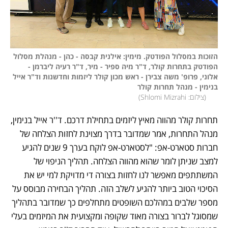
הזוכות במסלול הפודטק. מימין: אילנית קבסה - כהן - מנהלת מסלול 
הפודטק בתחרות קולר, ד"ר מיה ספיר - מיר, ד"ר רעיה ליברמן - 
אלוני, פרופ' משה צבירן - ראש מכון קולר ליזמות וחדשנות וד"ר אייל 
(
צילום: Shlomi Mizrahi
)
תחרות קולר מהווה מאיץ ליזמים בתחילת דרכם. ד''ר אייל בנימין, 
מנהל התחרות, אמר שמדובר בדרך מצוינת לחזות הצלחה של 
חברות סטארט-אפ: "לסטארט-אפ לוקח בערך 9 שנים להגיע 
למצב שניתן לומר שהוא מהווה הצלחה. תהליך הניפוי של 
המשתתפים מאפשר לנו לחזות בצורה די מדויקת למי יש את 
הסיכוי הטוב ביותר להגיע לשלב הזה. תהליך הבחירה מבוסס על 
מספר שלבים במהלכם השופטים מתחלפים כך שמדובר בתהליך 
שמסוגל לברור בצורה מאוד שקופה ומקצועית את המיזמים בעלי 