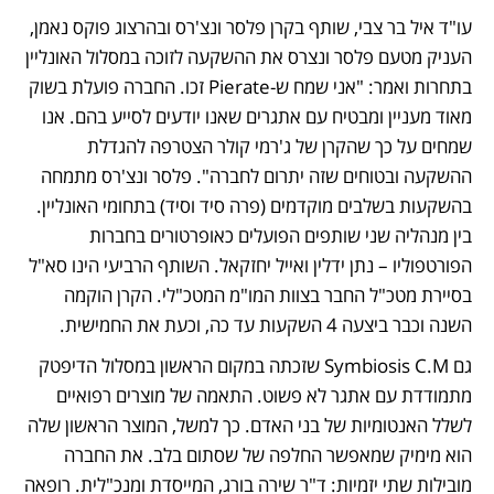
עו"ד איל בר צבי, שותף בקרן פלסר ונצ'רס ובהרצוג פוקס נאמן, 
העניק מטעם פלסר ונצרס את ההשקעה לזוכה במסלול האונליין 
בתחרות ואמר: "אני שמח ש-Pierate זכו. החברה פועלת בשוק 
מאוד מעניין ומבטיח עם אתגרים שאנו יודעים לסייע בהם. אנו 
שמחים על כך שהקרן של ג'רמי קולר הצטרפה להגדלת 
ההשקעה ובטוחים שזה יתרום לחברה". פלסר ונצ'רס מתמחה 
בהשקעות בשלבים מוקדמים (פרה סיד וסיד) בתחומי האונליין. 
בין מנהליה שני שותפים הפועלים כאופרטורים בחברות 
הפורטפוליו – נתן ידלין ואייל יחזקאל. השותף הרביעי הינו סא"ל 
בסיירת מטכ"ל החבר בצוות המו"מ המטכ"לי. הקרן הוקמה 
השנה וכבר ביצעה 4 השקעות עד כה, וכעת את החמישית.
גם Symbiosis C.M שזכתה במקום הראשון במסלול הדיפטק 
מתמודדת עם אתגר לא פשוט. התאמה של מוצרים רפואיים 
לשלל האנטומיות של בני האדם. כך למשל, המוצר הראשון שלה 
הוא מימיק שמאפשר החלפה של שסתום בלב. את החברה 
מובילות שתי יזמיות: ד"ר שירה בורג, המייסדת ומנכ"לית. רופאה 