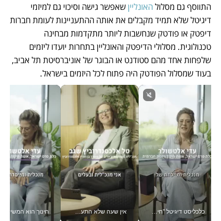
התווסף גם מסלול 
האונליין 
שאפשר גישה וסיכוי גם למיזמי 
דיגיטל שלא תמיד מקבלים את אותה ההתעניינות לעומת חברות 
דיפטק או פודטק שנחשבות ליותר מתקדמות מבחינה 
טכנולוגית. מסלולי הדיפטק והאונליין בתחרות יועדו ליזמים 
שלפחות אחד מהם סטודנט או הבוגר של אוניברסיטת תל אביב, 
בעוד שמסלול הפודטק היה פתוח לכל היזמים בישראל.  
כלכליסט דיגיטל "חינוך הוא המשימה של החיים שלי"_v
אין שעה שלא התעסקתי במשבר - טל אלכסנדרוביץ’ שגב מנהלת משברים תקשורתיים מכל מקום עם ה- Galaxy Z Fold8 Ultra שלה_v
חינוך הוא המש