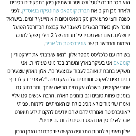
הוא מכר חברה לגוגל ולטוויטר ובשתיהן כיהן בתפקידים בכירים 
ולאחר מכן הקים את 
חברת קומפאס שהונפקה בנאסדק
. לפני 
כשנה וחצי פרש אלון מקומפאס וכיום הוא מייעץ ליזמים. בישראל 
מוכר אלון כאחד הבעלים לשעבר של קבוצת הכדורסל הפועל 
ירושלים. היום הוא מכריז על תרומה של 2 מיליון שקל למרכז 
היזמות והחדשנות של 
אוניברסיטת תל אביב
.  
בשיחה עם כלכליסט מספר אלון: "מאז שעזבתי את דירקטוריון 
קומפאס
 אני בעיקר בארץ ומעורב בכל מיני פעילויות. אני 
משקיע בחברות ואוהב לעבוד עם צעירים". אלון מאמין שצעירים 
רבים רצים לאקזיט ומוותרים על האקדמיה. "לא צריך רק לרדוף 
אחרי אקזיטים, השכלה אקדמית מביאה אותך יותר רחוק גם 
בזמנים פחות טובים וגם בזמנים האלה. הרבה אנשים פנו אליי 
ואמרו שלימודים לא מכינים לחיים האמיתיים וליזמות. פניתי 
לאוניברסיטה ואמרתי להם שהם יודעים להקנות ידע תיאורטי 
אבל לא להכין את הסטודנטים להיות גם יזמים".
אלון מאמין שלמרות התקופה הקשה שבפתח זהו הזמן הנכון 