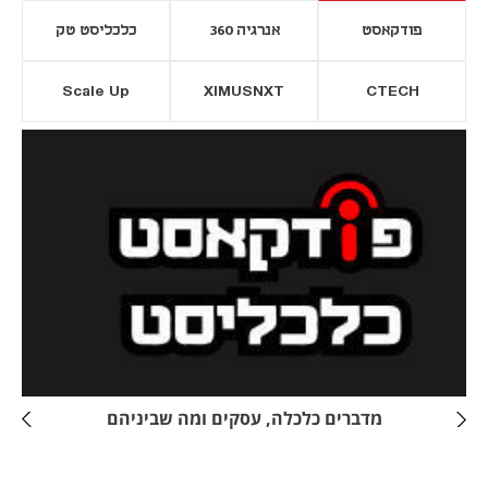
פודקאסט
אנרגיה 360
כלכליסט טק
Scale Up
XIMUSNXT
CTECH
יסייה חדשה
נפתח בכרטיסייה חדשה
מדברים כלכלה, עסקים ומה שביניהם