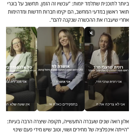
ביותר לתוכנית שתלמד יזמות: "עכשיו זה הזמן. תחשוב על בוגרי 
תואר ראשון במדעי המחשב, הם יקימו חברות חדשות ומדהימות 
אחרי שיעברו את ההכשרה שנקנה להם". 
אני לא צריכה את המשרד: רונית שרעבי-חדד מנהלת ארגון של 30000 עובדים מכל מקום_v
בתפקידים כאלה אי אפשר לחכות: אושרת לוי מניעה השקעות ענק מהטלפון_v
אין שעה שלא התעסקתי במשבר - טל אלכסנדרוביץ’ שגב מנהלת משברים
אלון רואה שנים שעברה התעשייה, תקופה שיצרה הרבה בעיות: 
"הייתה אינפלציה של מחירים ושווי, וטוב שיש מידי פעם שינוי 