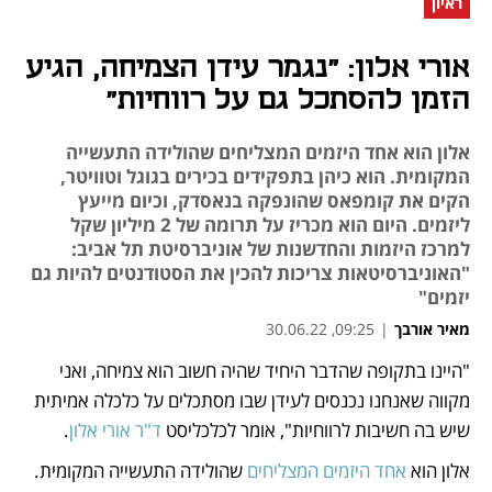
ראיון
אורי אלון: "נגמר עידן הצמיחה, הגיע
הזמן להסתכל גם על רווחיות"
אלון הוא אחד היזמים המצליחים שהולידה התעשייה
המקומית. הוא כיהן בתפקידים בכירים בגוגל וטוויטר,
הקים את קומפאס שהונפקה בנאסדק, וכיום מייעץ
ליזמים. היום הוא מכריז על תרומה של 2 מיליון שקל
למרכז היזמות והחדשנות של אוניברסיטת תל אביב:
"האוניברסיטאות צריכות להכין את הסטודנטים להיות גם
יזמים"
מאיר אורבך
|
09:25, 30.06.22
"היינו בתקופה שהדבר היחיד שהיה חשוב הוא צמיחה, ואני 
נפתח בכרטיסייה חדשה
נפתח בכרטיסייה חדשה
נפתח בכרטיסייה חדשה
נפתח בכרטיסייה חדשה
נפתח בכרטיסייה חדשה
מקווה שאנחנו נכנסים לעידן שבו מסתכלים על כלכלה אמיתית 
שיש בה חשיבות לרווחיות", אומר לכלכליסט 
ד"ר אורי אלון
. 
אלון הוא 
אחד היזמים המצליחים 
שהולידה התעשייה המקומית. 