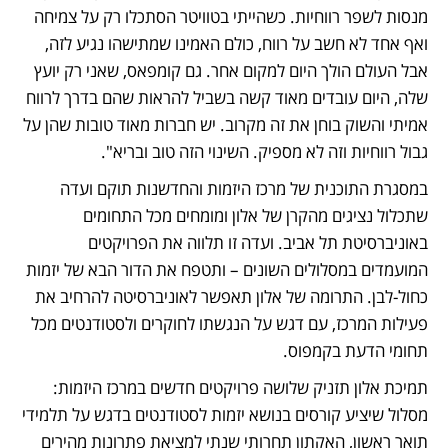
מנסות לשפר רווחיות. כשהייתי בטוויטר הסתכלו רק על צמיחה 
ואף אחד לא חשב על רווח, כולם האמינו שמתישהו נגיע לזה, 
אבל העולם הולך היום למקום אחר. גם קומפאס, שאני רק יועץ 
שלה, היום עובדים מאוד קשה בשביל להראות שהם בדרך לרווח 
אמיתי והשוק בוחן את זה מקרוב. יש חברות מאוד טובות שהן על 
גבול רווחיות וזה לא מספיק. השינוי הזה טוב ובריא". 
במסגרת התוכנית של מרכז היזמות והחדשנות תוקם ועדה 
שתכלול נציגים מהקרן של אלון ומומחים מכל התחומים 
באוניברסיטת תל אביב. ועדה זו תלווה את הפרויקטים 
המועמדים במסלולים השונים – ותטפח את הדור הבא של יזמות 
כחול-לבן. התרומה של אלון תאפשר לאוניברסיטה להרחיב את 
פעילות המרכז, עם דגש על הנגשתו לחוקרים ולסטודנטים מכל 
תחומי הדעת בקמפוס. 
תמיכת אלון תזניק שלושה פרויקטים חדשים במרכז היזמות: 
מסלול שיציע קורסים בנושא יזמות לסטודנטים בדגש על תלמידי 
תואר ראשון, האקתון תחרותי שנתי למציאת פתרונות מהירים 