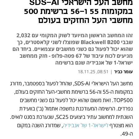
מחשב העל הישראלי SDS-AI
במקומות 55 ו-56 ברשימת 500
מחשבי העל החזקים בעולם
זהו המחשב הראשון המיועד לשוק המקומי עם 2,032
שבבי Blackwell B200 שפוצלו לשני קלאסטרים, כך
שהוא יכול לפעול גם כשני מחשבים עצמאיים. ביחד הם
מגיעים לכוח עיבוד של 67 פטה-פלופ - חזק ממחשב
ישראל-1 של אנבידיה שגם ברשימה
עומר כביר
|
08:51, 18.11.25
מחשב העל הישראלי SDS-AI, שהחל לפעול בספטמבר, מדורג 
נפתח בכרטיסייה חדשה
נפתח בכרטיסייה חדשה
במקומות ה-55 וה-56 ברשימת מחשבי-העל החזקים בעולם, 
TOP500. זאת משום שהוא יכול לפעול גם כשני מחשבים 
נפרדים. הרשימה המעודכנת נחשפה אתמול (ב') בוועידת 
השנתית למחשוב עתיר ביצועים SC25, שנערכת בסנט לואיס. 
הוא מצטרף 
לישראל-1 של אנבידיה
, שמדורג השנה במקום 
ה-49.  