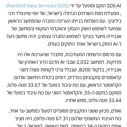
SDS-AI הוקם ומופעל על ידי 
Shonfeld Data Services (SDS)
, מפעילת חוות השרתים הגדולה בישראל, של יוסי שיינפלד ודני 
ביליצקי. עם השלמת בנייתו העריכה החברה שהמחשב הראשון 
שמיועד לשימוש השוק העסקי והאקדמי המקומי (המחשב של 
אנבידיה מיועד בעיקר לשימוש החברה עצמה), יהיה מחשב-העל 
ל-AI החזק בישראל ואחד החזקים בעולם.
עם פרסום הרשימה המעודכנת, מתברר שהערכות אלו היו 
מדויקות. למחשב 2,032 שבבי AI מדגם הדור האחרון של 
אנבידיה, בלקוול B200, שבגלל צרכי לקוחות פוצלו לשני 
קלאסטרים (מקבצים) נפרדים, דומים ביכולת החישוב שלהם. 
הקלאסטר הראשון, עם כוח עיבוד בפועל של 33.67 פטה-פלופ, 
ממוקם במקום ה-55, והקלאסטר השני עם כוח עיבוד בפועל של 
33.64 פטה-פלופ, ממש אחריו. 
ואולם, מכיוון ששני המקבצים מסוגלים לפעול כמחשב-על אחד, 
כוח העיבוד המשותף שלהם (67.31 פטה-פלופ), היה מציב 
אותם במקום ה-34 ברשימה. לשם השוואה, לישראל-1 של 