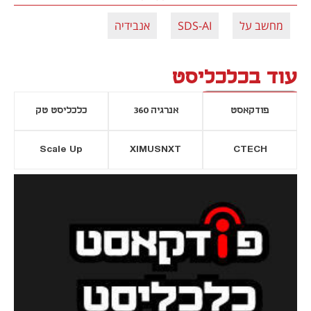
מחשב על
SDS-AI
אנבידיה
עוד בכלכליסט
פודקאסט
אנרגיה 360
כלכליסט טק
Scale Up
XIMUSNXT
CTECH
יסייה חדשה
נפתח בכרטיסייה חדשה