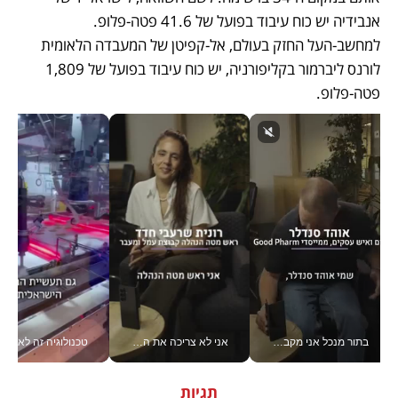
אנבידיה יש כוח עיבוד בפועל של 41.6 פטה-פלופ. 
למחשב-העל החזק בעולם, אל-קפיטן של המעבדה הלאומית 
לורנס ליברמור בקליפורניה, יש כוח עיבוד בפועל של 1,809 
פטה-פלופ.
בתור מנכל אני מקבל מאות החלטות ביום, וה- Galaxy Z Fold8 Ultra עוזר לי לחתוך אותן מהר יותר_v
אני לא צריכה את המשרד: רונית שרעבי-חדד מנהלת ארגון של 30000 עובדים מכל מקום_v
טכנולוגיה זה לא רק בהייטק: גם תעשיי
תגיות