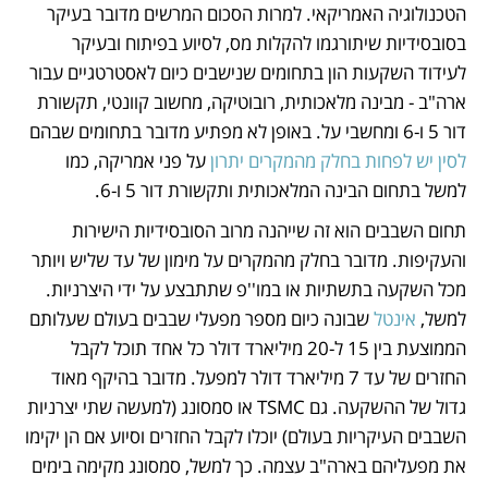
הטכנולוגיה האמריקאי. למרות הסכום המרשים מדובר בעיקר 
בסובסידיות שיתורגמו להקלות מס, לסיוע בפיתוח ובעיקר 
לעידוד השקעות הון בתחומים שנישבים כיום לאסטרטגיים עבור 
ארה"ב - מבינה מלאכותית, רובוטיקה, מחשוב קוונטי, תקשורת 
דור 5 ו-6 ומחשבי על. באופן לא מפתיע מדובר בתחומים שבהם 
לסין יש לפחות בחלק מהמקרים יתרון
 על פני אמריקה, כמו 
למשל בתחום הבינה המלאכותית ותקשורת דור 5 ו-6. 
תחום השבבים הוא זה שייהנה מרוב הסובסידיות הישירות 
והעקיפות. מדובר בחלק מהמקרים על מימון של עד שליש ויותר 
מכל השקעה בתשתיות או במו''פ שתתבצע על ידי היצרניות. 
למשל, 
אינטל
 שבונה כיום מספר מפעלי שבבים בעולם שעלותם 
הממוצעת בין 15 ל-20 מיליארד דולר כל אחד תוכל לקבל 
החזרים של עד 7 מיליארד דולר למפעל. מדובר בהיקף מאוד 
גדול של ההשקעה. גם TSMC או סמסונג (למעשה שתי יצרניות 
השבבים העיקריות בעולם) יוכלו לקבל החזרים וסיוע אם הן יקימו 
את מפעליהם בארה"ב עצמה. כך למשל, סמסונג מקימה בימים 