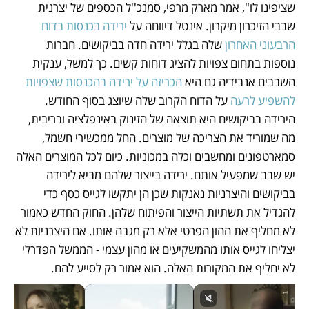
שציפינו לו", אמר מארק מרפי, סמנכ''ל הכספים של יצרנית 
שבבי הזיכרון מיקרון. אינטל דיווחה על 
ירידה בכנסות בדוח 
הרבעוני האחרון 
שלה בגלל ירידה חדה בביקושים. חברות 
נוספות בתחום צפויות להציג דוחות קשים. כך למשל, ענקית 
השבבים אנבידיה גם היא 
הכריזה על ירידה בהכנסות שצפויות 
להשפיע לרעה
 על הדוח הקרוב שלה שיוצג בסוף החודש. 
הירידה בביקושים היא תוצאה של הזינוק באינפלציה ובריבית, 
מה שמוריד את הצריכה של מוצרים. החל ממכשירי חשמל, 
סמארטפונים ומחשבים וכלה במכוניות. כיום לכל המוצרים האלה 
יש שבב שמפעיל אותם. ירידה בייצור שלהם מביא לירידה 
בביקושים והיצרניות נאנקות שכן הן יתקשו לגייס כסף כדי 
להגדיל את תשתיות הייצור והפיתוח שלהן. החוק החדש כאמור 
לא מחליף את ההון הפרטי אלא רק מגבה אותו. אם היצרניות לא 
יצליחו לגייס אותו מהמשקיעים או מהון עצמי - הממשל הפדרלי 
לא יחליף את המקורות האלה. הוא אמור רק לסייע להם.