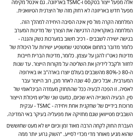
אלה מפעל ייצור בטקסס ו-TSMC באריזונה. גם אינטל מקימה 
מפעל חדש באריזונה לא רחוק מזה של היצרנית הטיוואנית.
המלחמה הקרה מול סין אינה הסיבה היחידה למהלך הזה. 
המלחמה באוקראינה הדגישה את הצורך של מדינות המערב 
בגישה ישירה לשבבים - רכיב חשוב במערכות נשק והגנה - 
כלומר מדובר בתחום אסטרטגי שמשפיע ישירות על היכולת של 
מדינות נאט''ו להגן על עצמן. כלומר, מדינות הברית חייבות 
לחזור ולקבל לידיהן את השליטה על מקורות הייצור. עד שנות 
ה-80 כ-80% מהשבבים בעולם יוצרו בארה"ב או באירופה 
המערבית. אבל כיום, 40 שנה לאחר מכן, רוב הייצור עבר 
לאסיה. זו הפכה לבעיה ככל שהתחזק מעמדה הבינלאומי של 
סין. הבעיה השנייה היא שכיום, כמעט שני שליש מיכולת הייצור 
מרוכזת בידיים של שחקנית אחת ויחידה - TSMC - ענקית 
השבבים מטייוואן שגם מחזיקה את מפעליה בעיקר באי המדינה. 
העברת החוק לקחה הרבה מאוד זמן וכיום יש לא מעט שחוששים 
שהוא מגיע מאוחר מדי מכדי לסייע. "השוק גרוע יותר ממה 