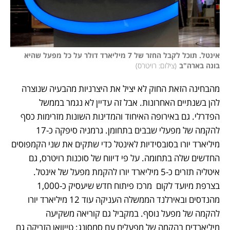
אינטל. תוכל לקבל החזר של 7 מיליארד דולר על כל מפעל שהיא 
בונה בארה"ב
(
צילום: רויטרס
)
מהבחינה הזאת החוק לא יציל את היצרניות מהבעיה שנוצרה 
להן בשנתיים האחרונות. אבל זה עדיין לא נגמר בממשל 
הפדרלי. גם באירופה האיחוד והמדינות השונות מזרימות כסף 
להקמה של מפעלי שבבים בתחומן. גרמניה סיפקה כ-17 
מיליארד יורו בסובסידיות לאינטל כדי שתקים את שני הקמפוסים 
החדשים שלה בתחומה. על פי דיווח של סוכנות רויטרס, גם 
איטליה תזרים כ-5 מיליארד יורו להקמת מפעל של אינטל. 
בצרפת מיועד לקום  מרכז פיתוח חדש שיעסיק כ-1,000 
מהנדסים ובאירלנד הממשלה העניקה עוד 12 מיליארד יורו 
להקמה של מפעל נוסף. במקביל גם קוריאה משקיעה 
מיליארדים בהקמה של מפעלים עם סמסונג; טייוואן הזריקה גם 