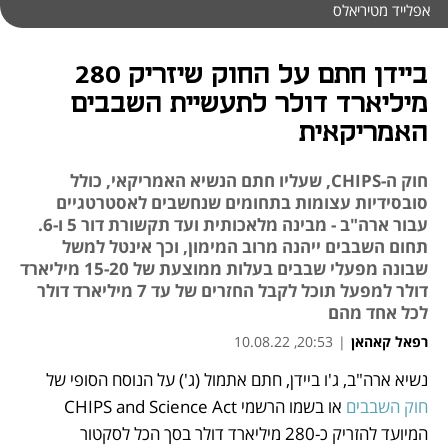
אפלייד מטיריאלס
ביידן חתם על החוק שיזריק 280
מיליארד דולר לתעשיית השבבים
האמריקאית
חוק ה-CHIPS, שעליו חתם הנשיא האמריקאי, כולל
סובסידיות עצומות בתחומים שנחשבים לאסטרטגיים
עבור ארה"ב - מבינה מלאכותית ועד תקשורת דור 5 ו-6.
תחום השבבים ייהנה מרוב המימון, וכך אינטל למשל
שבונה מפעלי שבבים בעלות ממוצעת של 15-20 מיליארד
דולר למפעל תוכל לקבל החזרים של עד 7 מיליארד דולר
לכל אחד מהם
רפאל קאהאן
|
20:53, 10.08.22
נשיא ארה"ב, ג'ו ביידן, חתם אתמול (ג') על הנוסח הסופי של 
נפתח בכרטיסייה חדשה
נפתח בכרטיסייה חדשה
נפתח בכרטיסייה חדשה
נפתח בכרטיסייה חדשה
נפתח בכרטיסייה חדשה
חוק השבבים
 או בשמו הרשמי CHIPS and Science Act 
המיועד להזריק כ-280 מיליארד דולר בסך הכל לסקטור 