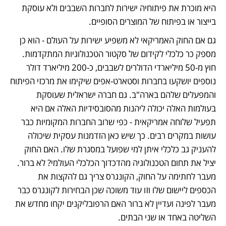
היא מוכרת את פיתוחיה ישירות לחברות השבבים ולא עוסקת 
בייצור או בפיתוח של המוצרים הסופיים. 
גם אם החוק האמריקאי לא משפיע ישירות על העולם - הוא כן 
מספק כר כלכלי לקידום של סקטור הטכנולוגיות המתקדמות. 
חוץ מ-50 מיליארדי הדולרים לשבבים, כ-200 מיליארד דולר 
נוספים יושקעו בחברות וסטארט-אפים שיקימו את מרכזי הפיתוח 
והמפעלים שלהם בארה"ב. גם חברה ישראלית שעוסקת 
בעולמות האלה יכולה ליהנות מהסובסידיות האלה אם היא 
תפעיל שלוחה אמריקאית - כפי שרוב החברות המקומיות כבר 
עושות במקרים רבים. כך שיש כאן הזדמנות עסקית שיכולה 
להעניק גב כלכלי איתן למי שפועל במסגרת שלו. האם החוק 
יציל את תחום הטכנולוגיה מהדכדוך הכלכלי העולמי? לא ברור. 
מעבר לחתימה על החוק, הקונגרס צריך גם להקצות את 
הכספים ליישום שלו וזו עוד משוכה שכן הבחירות לקונגרס כבר 
מעבר לפינה ועדיין לא ברור האם הרפובליקנים יקחו מחדש את 
השליטה באחד או שני הבתים.   