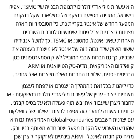
היא עשרות מיליארדי דולרים לתנופת הבנייה של TSMC. אפילו 
בישראל, המדינה מסייעת בהיקף של כמיליארד שקל בהקמת 
המפעל החדש של אינטל בקריית גת. כל הסובסידיות האלה 
מצוינות ליצרניות אבל פחות שימושיות לחברות השבבים 
האחרות שאינן אינטל, סמסונג או TSMC. כך למשל אנבידיה 
ששווי השוק שלה גבוה מזה של אינטל לא מייצרת בעצמה את 
שבביה, כך גם חברות שבבי המובייל לשוק הסמארטפונים כגון 
קוואלקום האמריקאית, מדיה-טק הטייוואנית או ARM 
הבריטית-יפנית. שלושת החברות האלה מייצרות אצל אחרים.
כדי ליהנות בכל זאת מהמהלך הן יצטרכו או לפתח לעצמן 
תשתיות ייצור - עניין של עשרות מיליארדי דולרים בהשקעות - או 
לחבור ליצרן שיעבוד איתן בשיתוף פעולה ולא על בסיס קבלני. 
סנונית ראשונה למהלך כזה אפשר לראות בשילוב של קוואלקום 
עם יצרנית השבבים GlobalFoundaries האמריקאית גם היא 
שהודיעו השבוע על הקמת מפעל ייצור חדש משותף בניו יורק. 
מדיה-טק חברה לאינטל ו-ARM בינתיים לא זקוקה ליצרן שכן 