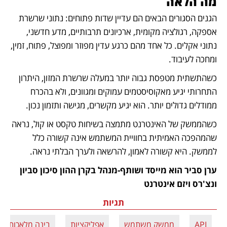
מה הלאה
הגנים הסגורים הבאים הם עדיין שדות פתוחים: נתוני שרשרת 
אספקה, רגולציה מקומית, ארכיונים תרבותיים, מדע חדשני, 
נתוני אקלים. כל אחד מהם כרגע עדין מפוזר ומפוצל, פתוח, זמין, 
ומחכה לעיבוד.
כשהתשתית מטפסת גבוה יותר במעלה שרשרת המזון, היתרון 
התחרותי יגיע מאקוסיסטמים עמוקים ומגוונים, ולא בהכרח 
ממודלים גדולים יותר. הוא יגיע מקשרים, מגישה ותזמון נכון.
כשהממשק של האינטרנט מתמצה בשיחות טקסט או קול, נראה 
שהמהפכה האמיתית בחוויית המשתמש אינה קשורה כלל 
לממשק. היא קשורה לאמון, להרשאה ולערך הבלתי נראה.
ערן סביר הוא מייסד ושותף-מנהל בקרן ההון סיכון סביון 
ונצ'רס ויזם אינטרנט
תגיות
API
ממשק משתמש
אפליקציות
בינה מלאכותית