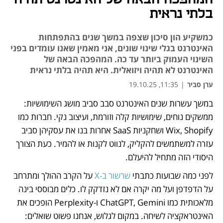
בלתי נראית
כמשקיע הון סיכון שצפה במשך שנים בהתפתחות
האינטרנט בגלי שינוי שונים, אני מאמין שאנו עומדים בפני
השינוי העמוק ביותר עד כה. המהפכה הבאה של
האינטרנט לא תהיה ויזואלית. היא תהיה בלתי נראית
ערן סביר
|
11:35, 19.10.25
במשך עשרות שנים האינטרנט סבב סביב מושג השימושיות: 
נפתח בכרטיסייה חדשה
ממשקים נוחים, שימושיות קלה וזורמת, ועיצוב נקי. חברות כמו 
Wix, Shopify ושחקניות SaaS אחרות בנו את עסקיהן סביב 
עזרה למשתמשים להקליק, לנווט לקנות או להמיר. כעת הצורך 
היסודי הזה מתחיל להיעלם.
לפני כמה שבועות כתבתי 
שרשור ב-X
 על הקרב ההולך ומתרחב 
על הדפדפן ועל מה יקרה אם לא נזדקק לו. כלים מבוססי בינה 
מלאכותית כמו ChatGPT, Gemini ו-Perplexity הופכים את 
האינטראקציה לשיחה. במקום לגלוש, אנחנו פשוט שואלים: 