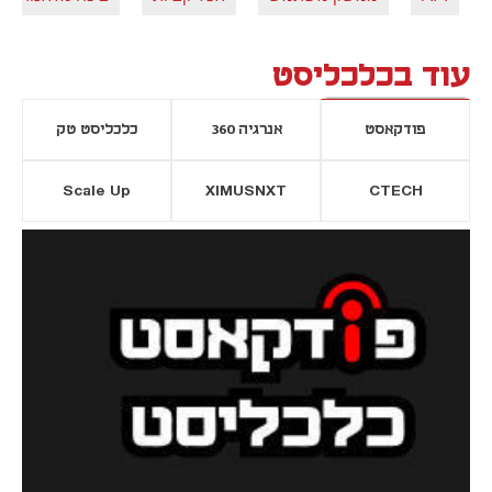
עוד בכלכליסט
פודקאסט
אנרגיה 360
כלכליסט טק
Scale Up
XIMUSNXT
CTECH
יסייה חדשה
נפתח בכרטיסייה חדשה