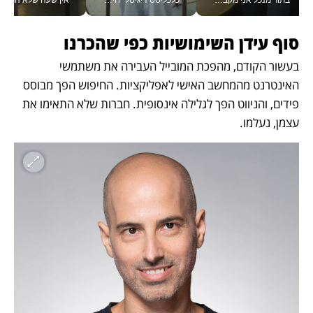
בתור מנכל אני מקבל מאות החלטות ביום, וה- Galaxy Z Fold8 Ultra עוזר לי לחתוך אותן מהר יותר_v
כלכליסט דיגיטל "חינוך הוא המשימה של החיים שלי"_v
אין שעה שלא התעסקתי במשבר - טל אלכסנדרוביץ’ שגב מנהלת משברים
סוף עידן השימושיות כפי שהכרנו
בעשור הקודם, מהפכת המובייל העבירה את משתמשי 
האינטרנט מהמחשב האישי לאפליקציות. החיפוש הפך מבוסס 
פידים, והניווט הפך לגלילה אינסופית. חברות שלא התאימו את 
עצמן, נעלמו.