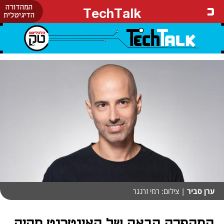
המהדורה
TechTalk
הדיגיטלית
ערן סביר
| צילום: רמי זרנגר
המהפכה הבאה של האינטרנט תהיה