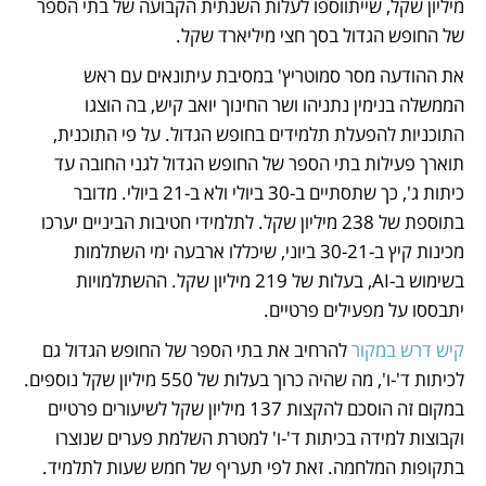
מיליון שקל, שייתווספו לעלות השנתית הקבועה של בתי הספר 
של החופש הגדול בסך חצי מיליארד שקל.
את ההודעה מסר סמוטריץ' במסיבת עיתונאים עם ראש 
הממשלה בנימין נתניהו ושר החינוך יואב קיש, בה הוצגו 
התוכניות להפעלת תלמידים בחופש הגדול. על פי התוכנית, 
תוארך פעילות בתי הספר של החופש הגדול לגני החובה עד 
כיתות ג', כך שתסתיים ב-30 ביולי ולא ב-21 ביולי. מדובר 
בתוספת של 238 מיליון שקל. לתלמידי חטיבות הביניים יערכו 
מכינות קיץ ב-30-21 ביוני, שיכללו ארבעה ימי השתלמות 
בשימוש ב-AI, בעלות של 219 מיליון שקל. ההשתלמויות 
יתבססו על מפעילים פרטיים.
קיש דרש במקור
 להרחיב את בתי הספר של החופש הגדול גם 
לכיתות ד'-ו', מה שהיה כרוך בעלות של 550 מיליון שקל נוספים. 
במקום זה הוסכם להקצות 137 מיליון שקל לשיעורים פרטיים 
וקבוצות למידה בכיתות ד'-ו' למטרת השלמת פערים שנוצרו 
בתקופות המלחמה. זאת לפי תעריף של חמש שעות לתלמיד. 