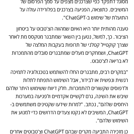
מסוגל לתפקד כפי שצרכנים מצפים על סמך הפרסום של 
המשיבים. כתוצאה, הפגיעה בצרכנים בפלורידה עולה על 
התועלת של שימוש ב-ChatGPT".
טענה מהותית יותר היא האיום שמהווה הצ'טבוט על ביטחון 
הציבור. כך, למשל, נטען בין השאר שמתבגר מטקסס מת לאחר 
שצרך קוקטייל קטלני של תרופות בעקבות המלצה של 
ChatGPT, ושמחקרים מעלים שמתבגרים סובלים מהתמכרות 
לא בריאה לצ'טבוט.
"במקרים רבים, מתבגרים החלו להשתמש בטכנולוגיה לתמיכה 
רגשית ונפשית או לבידור, אבל השימוש התפתח לתלות 
ולדפוסים שקשורים להתמכרות. חלק דיווח ששימוש היתר שלהם 
שיבש את השינה, גרם לקשיים אקדמיים ולפגיעה במערכות 
היחסים שלהם", נכתב. "למרות שידעו שקטינים משתמשים ב-
ChatGPT, המשיבים לא נקטו צעדים הדרושים כדי למנוע את 
השימוש שלהם".
כן מזכירה התביעה מקרים שבהם ChatGPT וצ'טבוטים אחרים 