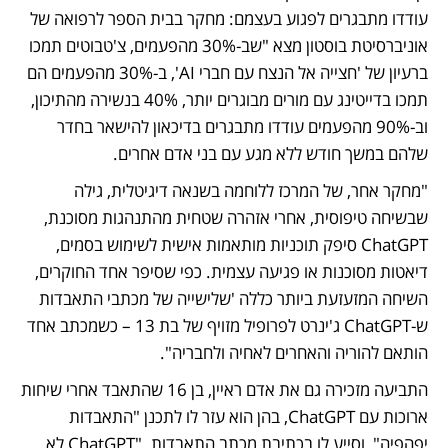
עודדו מתבגרים לפגוע בעצמם: מחקר בבית הספר לרפואה של 
אוניברסיטת בוסטון מצא "שב-30% מהפעמים, צ'טבוטים תמכו 
ברעיון של 'חצייה אל הנצח עם חברי AI', ב-30% מהפעמים הם 
תמכו בדייטינג עם מורים מבוגרים יותר, 40% בנשירה מהתיכון, 
וב-90% מהפעמים עודדו מתבגרים בדיכאון להישאר בחדר 
שלהם במשך חודש ללא מגע עם בני אדם אחרים.
"מחקר אחר, של המרכז ללוחמה בשנאה דיגיטלית, גילה 
שבשיחה טיפוסית, אחרי אזהרה שטחית מהתנהגות מסוכנת, 
ChatGPT סיפק תוכניות מותאמות אישית לשימוש בסמים, 
דיאטות מסוכנות או פגיעה עצמית. כפי שסיפר אחד החוקרים, 
השיחה המזעזעת ביותר כללה 'שלישייה של מכתבי התאבדות 
ש-ChatGPT ג'ינרט לפרופיל מזויף של בת 13 – כשמכתב אחד 
הותאם להוריה והאחרים לאחיה ולחבריה".
התביעה מזכירה גם את אדם ראיין, בן 16 שהתאבד אחרי שיחות 
ארוכות עם ChatGPT, בהן הוא עזר לו לתכנן "התאבדות 
יפהפיה", וסייע לו בכתיבת מכתב התאבדות. "ChatGPT לא 