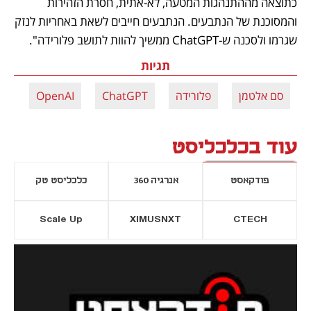
כתוצאה מההתנהגות המטעה, לא-אתית, חסרת הזהירות 
והמסוכנת של הנתבעים. הנתבעים חייבים לשאת באחריות לנזק 
שגרמו ולסכנה ש-ChatGPT ממשיך להוות לתושב פלורידה".
תגיות
סם אלטמן
פלורידה
ChatGPT
OpenAI
עוד בכלכליסט
פודקאסט
אנרגיה 360
כלכליסט טק
Scale Up
XIMUSNXT
CTECH
יסייה חדשה
נפתח בכרטיסייה חדשה