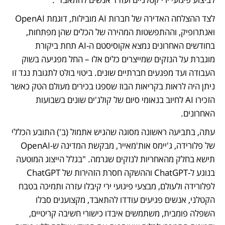
לצד ההצלחה האדירה של חברות AI מובילות, דוגמת OpenAI 
ואנתרופיק, וההתפשטות המהירה של הכלים שהן מפתחות, 
בחודשים האחרונים נמצא אקוסיסטם ה-AI תחת ביקורת 
מוגברת על הנזקים שמייצרים כלים אלו – החל מפגיעה בשוק 
העבודה ועד מפגעים חברתיים שונים. ביטוי בולט לתגובת נגד זו 
ניתן היה לראות בקריאות הבוז שספגו בכירים מעולם הטק כאשר 
הזכירו AI לחיוב בנאומי סיום של קולג'ים שונים בשבועות 
האחרונים.
עתה, בתביעה ראשונה מסוגה שהגיש אתמול (ב') התובע הכללי 
של פלורידה, ג'יימס אות'מאייר, מבקשת המדינה ש-OpenAI 
תישא בחלק מהאחריות לנזקים שגרמה. "בגלל הייצוג המוטעה 
בנוגע ל-ChatGPT וההשקה חסרת הזהירות של ChatGPT 
לפלורידה ולעולם, מבצעי פיגועי ירי קיבלו עזרה ותמיכה בטבח 
הקטלני, אנשים פגיעים עודדו להתאבד, מקצוענים סבלו 
השפלה פומבית, משתמשים איבדו כישורי חשיבה קריטיים, 