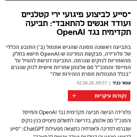
"סייע לביצוע פיגועי ירי קטלניים
ועודד אנשים להתאבד": תביעה
תקדימית נגד OpenAI
בתביעה ראשונה מסוגה שהגיש אתמול (ב') התובע הכללי
של פלורידה, מבקשת המדינה ש-OpenAI תישא בחלק
מהאחריות לנזקים שגרמה. התביעה דורשת להטיל על
המייסד והמנכ"ל סם אלטמן אחריות אישית לנזק שנגרם
"בגלל התנהלות חסרת הזהירות שלו"
עומר כביר
|
09:57, 02.06.26
+
נקודות עיקריות
פלורידה הגישה תביעה תקדימית נגד OpenAI והמייסד 
נפתח בכרטיסייה חדשה
נפתח בכרטיסייה חדשה
נפתח בכרטיסייה חדשה
נפתח בכרטיסייה חדשה
והמנכ"ל סם אלטמן, בדרישה לתשלום פיצויים בגין נזקים 
שנגרמו למדינה ולאזרחיה כתוצאה מפעילות ChatGPT: "סייע 
לביצוע פיגועי ירי קטלניים ועודד אנשים להתאבד".