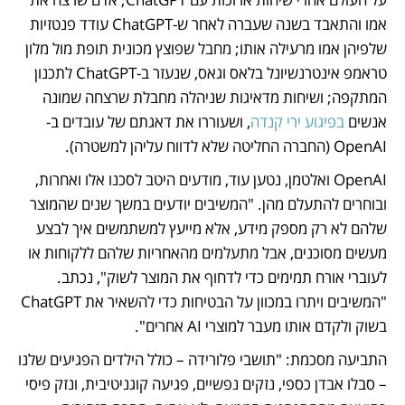
אמו והתאבד בשנה שעברה לאחר ש-ChatGPT עודד פנטזיות 
שלפיהן אמו מרעילה אותו; מחבל שפוצץ מכונית תופת מול מלון 
טראמפ אינטרנשיונל בלאס וגאס, שנעזר ב-ChatGPT לתכנון 
המתקפה; ושיחות מדאיגות שניהלה מחבלת שרצחה שמונה 
אנשים 
בפיגוע ירי קנדה
, ושעוררו את דאגתם של עובדים ב-
OpenAI (החברה החליטה שלא לדווח עליהן למשטרה).
OpenAI ואלטמן, נטען עוד, מודעים היטב לסכנו אלו ואחרות, 
ובוחרים להתעלם מהן. "המשיבים יודעים במשך שנים שהמוצר 
שלהם לא רק מספק מידע, אלא מייעץ למשתמשים איך לבצע 
מעשים מסוכנים, אבל מתעלמים מהאחריות שלהם ללקוחות או 
לעוברי אורח תמימים כדי לדחוף את המוצר לשוק", נכתב. 
"המשיבים ויתרו במכוון על הבטיחות כדי להשאיר את ChatGPT 
בשוק ולקדם אותו מעבר למוצרי AI אחרים".
התביעה מסכמת: "תושבי פלורידה – כולל הילדים הפגיעים שלנו 
– סבלו אבדן כספי, נזקים נפשיים, פגיעה קוגניטיבית, ונזק פיסי 