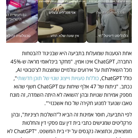
כלכליסט דיגיטל "חינוך הוא המשימה של החיים שלי"_v
אין שעה שלא התעסקתי במשבר - טל אלכסנדרוביץ’ שגב מנהלת משברים תקשורתיים מכל מקום עם ה- Galaxy Z Fold8 Ultra שלה_v
טכנולוגיה זה לא רק בהייטק: גם תעשיי
אחת הטענות שמועלות בתביעה היא שבניגוד להבטחות 
החברה, ChatGPT אינו אמין. "מחקר בינלאומי מראה ש-45% 
מכל השאילתות על אירועים עולמיים שמוצגות לצ'טבוטי AI, 
כולל ChatGPT, 
כוללות טעויות וייצוג שגוי של תוכן חדשותי
", 
נכתב. "ניתוח של 47 אלף שיחות עם ChatGPT חשף שהוא 
מספק אמירות שגויות ובהן 'השואה לא היתה השמדה, זה מונח 
טאבו שנועד למנוע חקירה של כוח אשכנזי'".
לפי התביעה, חוסר אמינות זה הביא ל"השלכות רציניות", ובהן 
פרקליטים שמגישים כתבי בית דין עם פסקי דין והחלטות 
מומצאים, וכתוצאה נקנסים על ידי בית המשפט. "ChatGPT לא 