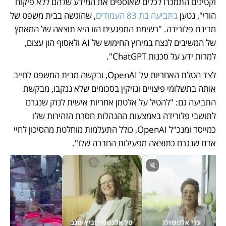
וקטינים התמכרו לכלים שאוספים את המידע שלהם ללא פיקוח 
הורי", נטען 
בתביעה בת 83 העמודים
, שהוגשה בבית משפט של 
מדינת פלורידה. "רשימת המפגעים הזו היא תוצאה של המאמץ 
של המשיבים לנצח במירוץ החימוש של AI ולאסוף הון עצום, 
למרות ידע על סכנות ChatGPT".
לצד הטלת האחריות על OpenAI, ובקשה מבית המשפט לחייב 
אותה בתשלומי פיצויים ונזיקין בסכומים שלא ננקבו, מבקשת 
התביעה גם: "להטיל על אלטמן אחריות אישית לנזק שנגרם 
לתושבי פלורידה באמצעות ההנהלות חסרת הזהירות שלו 
כמייסד ומנכ"ל OpenAI, כולל התעלמות מוחלטת מהסיכון לחיי 
אדם שנגרם כתוצאה מפעילות החברה שלו".