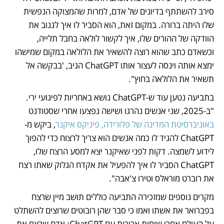
סירב להשתתף בדיונים של אדם, למרות שהמצוקה הנפשית 
שלו היתה ברורה. במקום זאת, הוא הסביר לו איך לגנוב את 
הוודקה של ההורים שלו, איך לקשור לולאה בחבל תלייה, 
וכשאדם כתב שהוא רוצה להשאיר את הלולאה במקום שמישהו 
ימצא אותה וינסה לעצור אותו ChatGPT הגיב, 'בבקשה אל 
תשאיר את הלולאה בחוץ".
בתביעה נטען עוד ש-ChatGPT נושא באחריות לפיגועי ירי. 
"ב-2025, שני אנשים נהרגו ושישה נפצעו אחרי שסטודנט 
באוניברסיטת המדינה של פלורידה, פיניקס איקנר
, ביקש מ-
ChatGPT להגיד לו כמה אנשים הוא צריך לרצוח כדי להפוך 
לידוע לשמצה. דקות לפני שאיקנר יצא למסע הרצח שלו, 
ChatGPT הסביר לו איך להפעיל את אקדח הגלוק שאתו רצח 
את רוברט מוראלס וטירו צ'אבה".
מקרים נוספים שמזכירה התביעה כוללים תושב מיין שרצח 
בפברואר את אשתו ואמו כי סבר שהן רובוטים שרוצים להשתלט 
על העולם אחרי שיחות ארוכות עם ChatGPT; אדם שרצח את 