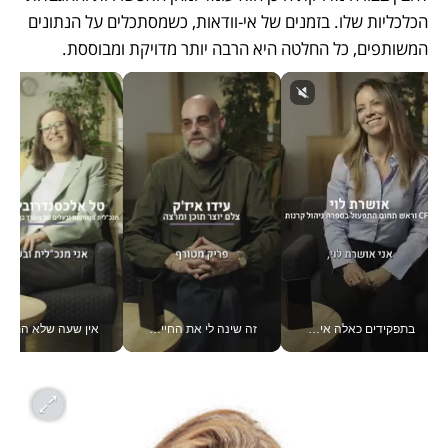
הכלכליות שלו. בזמנים של אי-וודאות, כשמסתכלים על הנתונים 
המשותפים, כל החלטה היא הרבה יותר מדויקת ומבוססת. 
בתפקידים כאלה אי אפשר לחכות: אושרת לוי מניעה השקעות ענק מהטלפון_v
זה שינה לי את החיים: איך עידו איז'ק הופך את הסמארטפון לכלי צילום מקצועי_v
אין שעה שלא התעסקתי במשבר - טל אלכסנדרוביץ’ שגב מנהלת משברים