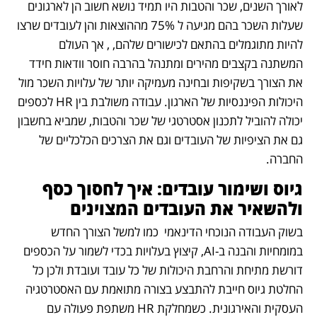
לאורך השנים, שכר והטבות היו תמיד נושא חשוב הן לארגונים 
שעלות השכר בהם מגיעה ל 75% מההוצאות והן לעובדים שרצו 
להיות מתוגמלים בהתאם לכישורים שלהם, , אך העולם 
המשתנה בקצבים מהירים ומתנהל בהרבה חוסר וודאות חידד 
את הצורך בשקיפות ובחינה מעמיקה יותר של עלויות השכר מול 
היכולות הפיננסיות של הארגון. עבודה משולבת בין HR לכספים 
יכולה להוביל לתכנון אסטרטגי של שכר והטבות, שמביא בחשבון 
גם את הציפיות של העובדים וגם את הצרכים הכלכליים של 
החברה. 
גיוס ושימור עובדים: איך לחסוך כסף 
ולהשאיר את העובדים המצוינים
בשוק העבודה הנוכחי הדינאמי  כמו למשל הצורך החדש 
במומחיות והבנה ב-AI, קיצוץ בעלויות בכדי לשמור על הכספים 
דורשת מתיחת והרחבת היכולות של כל עובד ועובדת ולכן כל 
החלטת גיוס חייבת להתבצע בצורה מתואמת עם האסטרטגיה 
העסקית והאירגונית. כשמחלקת HR משתפת פעולה עם 