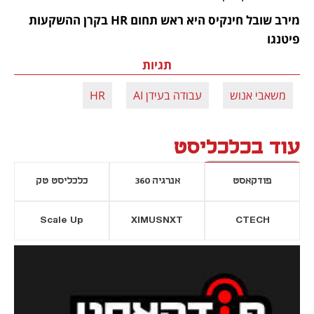
מירב שובל חינקיס היא ראש תחום HR בקרן ההשקעות 
פיטנגו
תגיות
משאבי אנוש
עבודה בעידן AI
HR
עוד בכלכליסט
פודקאסט
אנרגיה 360
כלכליסט טק
Scale Up
XIMUSNXT
CTECH
יסייה חדשה
נפתח בכרטיסייה חדשה