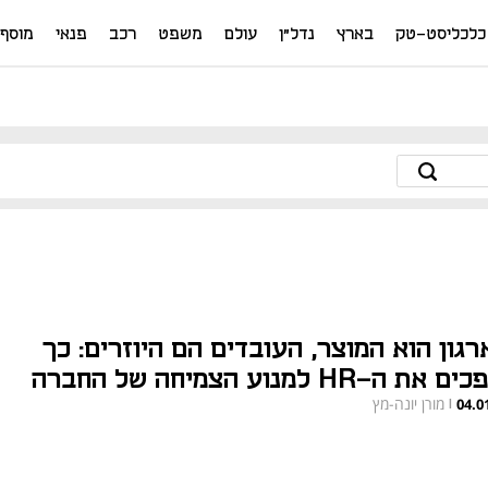
כלכליסט-טק
בארץ
נדל"ן
עולם
משפט
רכב
פנאי
מוסף
רגון הוא המוצר, העובדים הם היוזרים: כך
 את ה-HR למנוע הצמיחה של החברה
מורן יונה-מץ
04.0
|