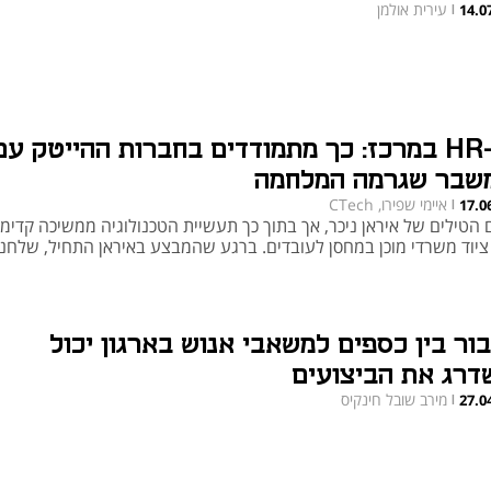
עירית אולמן
14.0
|
ה-HR במרכז: כך מתמודדים בחברות ההייטק עם
שבר שגרמה המלחמה
איימי שפירו, CTech
17.0
|
 הטילים של איראן ניכר, אך בתוך כך תעשיית הטכנולוגיה ממשיכה קדימה
 ציוד משרדי מוכן במחסן לעובדים. ברגע שהמבצע באיראן התחיל, שלחנו
בור בין כספים למשאבי אנוש בארגון יכול
דרג את הביצועים
מירב שובל חינקיס
27.0
|