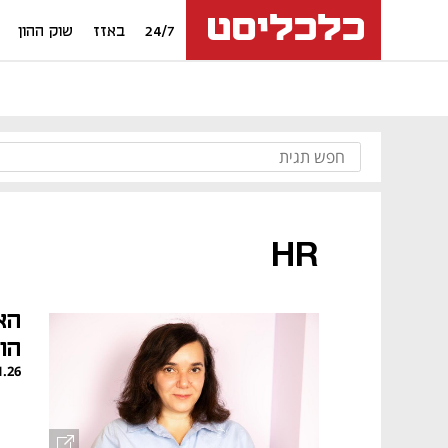
24/7
באזז
שוק ההון
HR
הא
הופכים
1.26