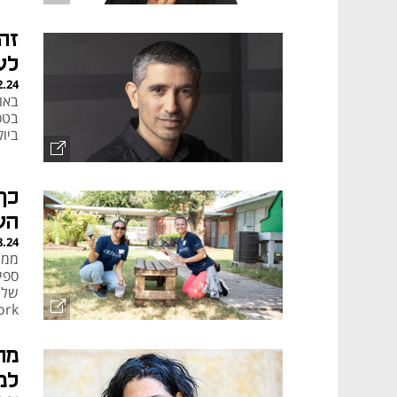
זה 
לע
2.24
באופ
בטכ
ביוק
כך
הע
8.24
ספי
גם 
למ