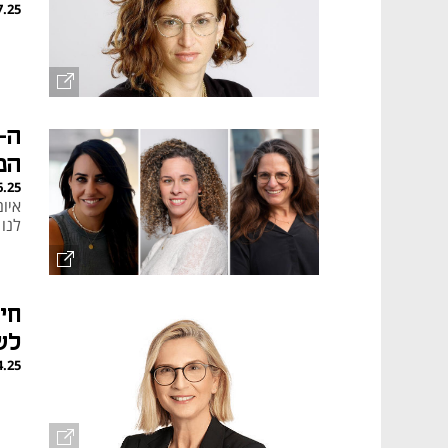
7.25
המ
6.25
איום
לנו
חי
לש
4.25