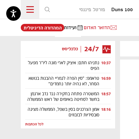
Duns 100
פורטל פיננסי
נפתח בכרטיסייה חדשה
הדואר האדום
ועידות
המהדורה הדיגיטלית
24/7
כלכליסט
נתניהו חתם: איציק לארי מונה ליו"ר מפעל
10:37
הפיס
טראמפ: "סין הפרה לגמריי ההבנות בנושא
16:59
הסחר, לא נהיה יותר נחמדים"
המשטרה פתחה בחקירה נגד נדב ארגמן
18:57
בחשד לסחיטה באיומים של ראש הממשלה
אמון הצרכנים בסין בשפל, הממשלה מציגה
18:16
סובסידיות לבזבוזים
לכל הכתבות