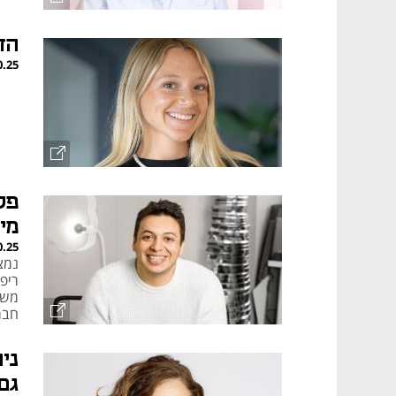
הד
0.25
מילי
0.25
נמצ
משק
חברה 
גם