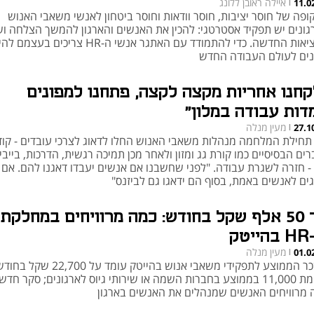
איילה ראובן ללונג
11.0
|
ופה של חוסר יציבות, חוסר וודאות וחוסר ביטחון לאנשי משאבי האנוש
גונים יש תפקיד אסטרטגי: להכין את האנשים והארגון להמשך הצלחה ו
במציאות החדשה. כדי להתמודד עם האתגר אנשי ה-HR צריכים בעצמ
נים לעולם העבודה החדש
קחנו אחריות מקצה לקצה, פתחנו למפונים
דות עבודה במלון"
מעין מנלה
27.1
|
תחילת המלחמה מנהלות משאבי האנוש החלו לדאוג לצרכי עובדים - קוד
ים הבסיסיים כמו קורת גג ומזון ולאחר מכן תמיכה רגשית, הדרכות, בייבי
 - חזרה לשגרת עבודה. "לפני שחשבנו אם אנשים יעבדו דאגנו להם. אם
גים לאנשים באמת, בסוף הם ידאגו גם לביזנס"
עד 50 אלף שקל בחודש: כמה מרוויחים במחלקת
טק
מעין מנלה
01.0
|
השכר הממוצע לתפקידי משאבי אנוש בהייטק עומד על 22,700 שקל ב
לעומת 11,000 בממוצע בחברות השמה או שירותי גיוס לארגונים; סקר חד
 מרוויחים האנשים שמנהלים את האנשים בארגון