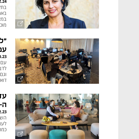
2.24
בתק
באר
מוכ
"ל
עמ
0.23
עם 
לדבר
וגם
דוא
ה-HR בהיי
2.23
כמה