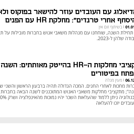
דיאלוג עם העובדים עוזר להישאר בפוקוס ולא
להיסחף אחרי טרנדים": מחלקת HR עם הפנים
בשיתוף זום אין
01.0
2
|
תחילת השנה, שוחחנו עם מנהלות משאבי אנוש בחברות מובילות על תו
דה שלהן ל-2023.
תקציבי מחלקות ה-HR בהייטק מאותתים: השנה
פתח בפיטורים
מעין מנלה
06.1
|
רות מחכות לאחרי החגים. המכה הגדולה תהיה ברבעון הראשון והשני ש
ה"; מתקציבי מחלקות משאבי האנוש המתוכננים לשנה הבאה בחברות
הטכנולוגיה ניתן ללמוד שהעלאות השכר יהיו נמוכות 
ובדים יזכו להעלאה