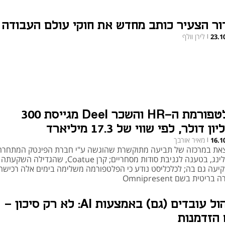
ור הצעיר כותב מחדש את חוקי עולם העבודה
לירן וולף
23.1
|
פלטפורמת ה-HR והשכר Deel מגייסת 300
ון דולר, לפי שווי של 17.3 מיליארד
מאיר אורבך
16.1
|
את במרכזה של תביעה מתוקשרת שהוגשה ע"י חברת הפינטק המתחרה
ריפלינג, בטענה לגניבת סודות מסחריים; קרן Coatue, שהגדיל
יעה גם בה; לכלכליסט נודע כי הפלטפורמה משלימה בימים אלה רכישה
בריטית בשם Omnipresent
ניהול עובדים (גם) באמצעות AI: לא רק סיכון –
 הזדמנות