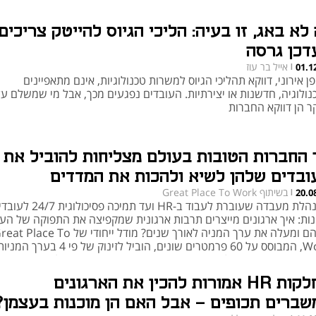
לא באג, זו בעיה: הליכי הגיוס להייטק צריכים
דכן גרסה
אייל בר עוז
01.1
|
ן אירוני, דווקא תהליכי הגיוס למשרות טכנולוגיות, אינם מתאפיינים
נולוגיה, חדשנות או יצירתיות. העובדים נפגעים מכך, אבל מי שמשלם על
ר הן דווקא החברות
 החברות הטובות בעולם מצליחות להוביל את
ובדים שלהן לשיא ולהכות את המדדים
בשיתוף Great Place To Work
20.0
|
ממנהלת מעבדה שעוברת לעבוד ב-HR ועד תמיכה פסיכולוגית 24/7 לעוב
נות: איך ארגונים מייצרים תרבות ארגונית שמקפיצה את התפוקה של העו
שלהם ומעלה את ערך המניה לאורך שנים? מודל ייחודי של  Place To
Work, המבוסס על 60 פרמטרים שונים, הוביל לזינוק של פי
החברות שאימצו אותו, לעומת 1,000 החברות הציבוריות הגדולות בארה"
אתם יכולים ליישם את המודל?
מחלקות HR אמורות להכין את הארגונים
שברים תכופים - אבל האם הן מוכנות בעצמן?