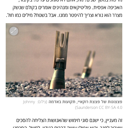
האכיפה אפסית. פוליטיקאים ומנהיגים אומרים בקולם שנשק 
מצרר הוא נורא וצריך להיפטר ממנו. אבל בשטח? מילים כמו חול.  
פצצונות של פצצת רוקאיי, תקועות באדמה
(
צילום: Johnny 
)
Saunderson CC BY-SA 4.0
זה מעניין, כי ישנם סוגי חימוש שהאנושות הצליחה להסכים 
שצריך למגר, והיא אפילו עושה דברים בנידון. למשל, הסכמנו 