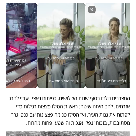
חינוך הוא המשישמה של החיים שלי - V
טכנולוגיה זה לא רק בהייטק: גם תעשיית המזון הישראלית מאמצת כלי AI, אוטומציה וניתוח דאטה בזמן אמת
בתור מנכל אני מקבל מאות הח
המצררים נולדו בסוף שנות השלושים, כפיתוח נאצי ייעודי להרג 
אזרחים. להם היתה שיטה: ראשית הטילו פצצות רגילות כדי 
לפתוח את גגות העיר, ואז הטילו פנימה פצצונות עם כנפי גרר 
מסתובבות, בזכותן נפלו אנכית והושפעו פחות מהרוח.