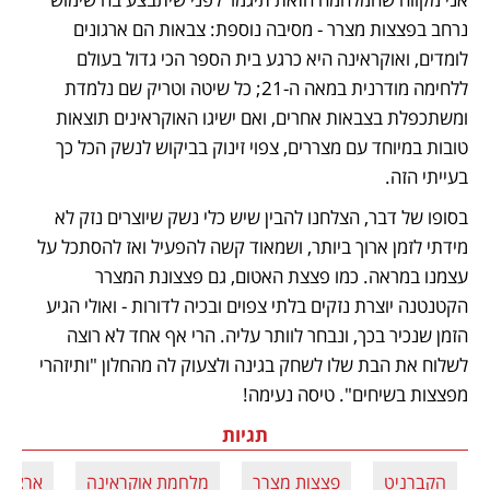
נרחב בפצצות מצרר - מסיבה נוספת: צבאות הם ארגונים 
לומדים, ואוקראינה היא כרגע בית הספר הכי גדול בעולם 
ללחימה מודרנית במאה ה-21; כל שיטה וטריק שם נלמדת 
ומשתכפלת בצבאות אחרים, ואם ישיגו האוקראינים תוצאות 
טובות במיוחד עם מצררים, צפוי זינוק בביקוש לנשק הכל כך 
בעייתי הזה. 
בסופו של דבר, הצלחנו להבין שיש כלי נשק שיוצרים נזק לא 
מידתי לזמן ארוך ביותר, ושמאוד קשה להפעיל ואז להסתכל על 
עצמנו במראה. כמו פצצת האטום, גם פצצונת המצרר 
הקטנטנה יוצרת נזקים בלתי צפוים ובכיה לדורות - ואולי הגיע 
הזמן שנכיר בכך, ונבחר לוותר עליה. הרי אף אחד לא רוצה 
לשלוח את הבת שלו לשחק בגינה ולצעוק לה מהחלון "ותיזהרי 
מפצצות בשיחים". טיסה נעימה! 
תגיות
הקברניט
פצצות מצרר
מלחמת אוקראינה
ארצות 