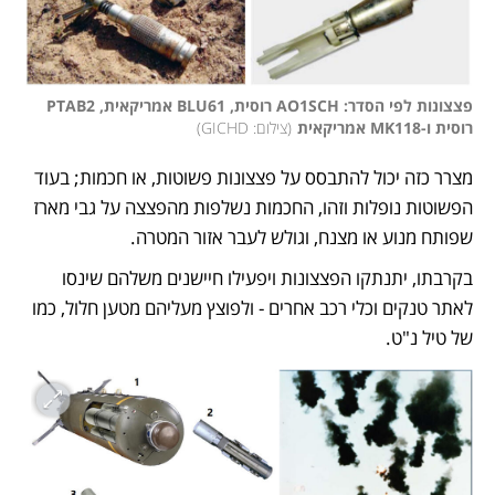
פצצונות לפי הסדר: AO1SCH רוסית, BLU61 אמריקאית, PTAB2 
רוסית ו-MK118 אמריקאית
(
צילום: GICHD
)
מצרר כזה יכול להתבסס על פצצונות פשוטות, או חכמות; בעוד 
הפשוטות נופלות וזהו, החכמות נשלפות מהפצצה על גבי מארז 
שפותח מנוע או מצנח, וגולש לעבר אזור המטרה. 
בקרבתו, יתנתקו הפצצונות ויפעילו חיישנים משלהם שינסו 
לאתר טנקים וכלי רכב אחרים - ולפוצץ מעליהם מטען חלול, כמו 
של טיל נ"ט. 