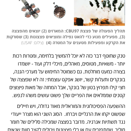
תהליך הפעולה של פצצת CBU97: המארזים (2) יוצאים מהפצצה 
(3), מפעילים מנוע כדי להאט נפילה ומוציאים פצצונות (3) שסורקות 
את הקרקע ומפעילות מטענים על המטרה (4) 
(
צילום: USAF
)
טנק שחוטף דבר כזה לא יוכל להמשיך בלחימה, ומטרות רכות 
יותר - משאיות, מטוסים, מאהלים, מיכלי דלק ועוד - יושמדו 
בצורה כמעט מוחלטת. גם כשמוטל החימוש על מערכי הגנה, 
בונקרים ותעלות קשר, יושג אפקט עוצמתי: זה לא שפצצה של 
חצי קילו תפרוץ בטון של בונקר, אבל המחזה של מאות פיצוצים 
קטנים שממלאים את הפריים שלך פשוט עושים משהו לנפש. 
ההשפעה הפסיכולוגית והמוראלית מאוד גדולה, ויש חיילים 
שפשוט יקחו את הרגליים ויברחו.  הסוג השני הוא מצרר ייעודי 
נגד תשתיות אנרגיה. מדובר בפצצה שמכילה סלילים של חומר 
מוליך, שמתפזרים עם או בלי פצצונות ויכולים לקצר חוות שנאים 