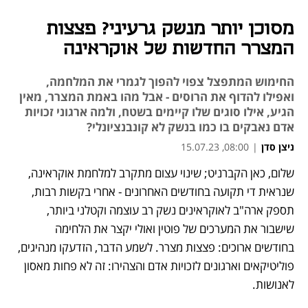
מסוכן יותר מנשק גרעיני? פצצות
המצרר החדשות של אוקראינה
החימוש המתפצל צפוי להפוך לגמרי את המלחמה,
ואפילו להדוף את הרוסים - אבל מהו באמת המצרר, מאין
הגיע, אילו סוגים שלו קיימים בשטח, ולמה ארגוני זכויות
אדם נאבקים בו כמו בנשק לא קונבנציונלי?
ניצן סדן
|
08:00, 15.07.23
שלום, כאן הקברניט; שינוי עצום מתקרב למלחמת אוקראינה, 
נפתח בכרטיסייה חדשה
נפתח בכרטיסייה חדשה
נפתח בכרטיסייה חדשה
שנראית די תקועה בחודשים האחרונים - אחרי בקשות רבות, 
תספק ארה"ב לאוקראינים נשק רב עוצמה וקטלני ביותר, 
שישבור את המערכים של פוטין ואולי יקצר את הלחימה 
בחודשים ארוכים: פצצות מצרר. לשמע הדבר, הזדעקו מנהיגים, 
פוליטיקאים וארגונים לזכויות אדם והצהירו: זה לא פחות מאסון 
לאנושות. 