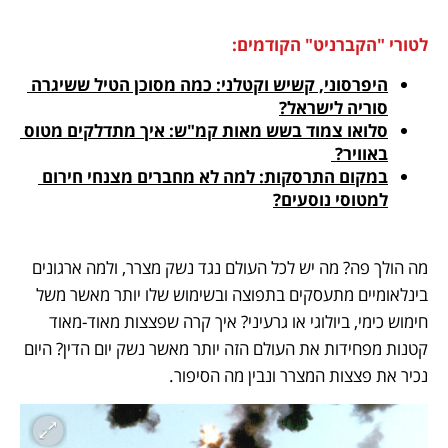
לטורי "הקברניט" הקודמים:
היפרסוני, קשיש וקטלני: כמה מסוכן הטיל ששיגרה 
סוריה לישראל?
סלואו צמוד בשש מאות קמ"ש: איך מתדלקים מטוס 
באוויר? 
במקום התרסקות: למה לא מחברים מצנחי חירום 
למטוסי נוסעים?
מה הולך פה? מה יש לכל העולם נגד נשק מצרר, ולמה ארגונים 
בינלאומיים מתעסקים בתפוצה ובשימוש שלו יותר מאשר משל 
חימוש כימי, ביולוגי או גרעיני? איך קרה שפצצות מאוד-מאוד 
קטנות מפחידות את העולם הזה יותר מאשר נשק יום הדין? היום 
נכיר את פצצות המצרר ונבין מה הסיפור. 