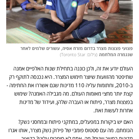
פצועי פצצות מצרר בדרום מזרח אסיה, עשורים שלמים לאחר 
שנגמרה המלחמה
(
צילום: Toronto Star
)
העולם יודע את זה, ולכן כוננה בתחילת שנות האלפיים אמנה 
שתיפטר מהזוועות שיוצר חימוש המצרר. היא נכנסה לתוקף רק 
ב-2010, וחתומות עליה 110 מדינות שגם אשררו את החתימה - 
קצת יותר מחצי מאומות העולם. מה מגבילה האמנה? שימוש 
בפצצות מצרר, פיתוח או העברה שלהן, ועידוד של מדינות 
אחרות לעשות זאת.
האם יש ביקורות במפעלים, במתקני פיתוח ובמחסני נשק? 
הגזמתם. מה עם סטטוס פומבי של פירוק נשק מצרר, אותו אגרו 
מדינות במשך שנים? מה, אתם לא סומכים עלינו? בקיצור, 