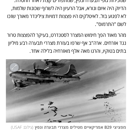
שמכילות גופי תבערה ונפץ, שמתפזרים קצת לאחר ההטלה. 
הדיוק היה איום ונורא, אבל הרעיון היה לשרוף שכונות שלמות, 
לא לפגוע בול. לאיטלקים היו פצצות דמויות צילינדר מאורך שזכו 
לשם "התרמוס". 
מהר מאוד הפך חימוש המצרר לסטנדרט, בעיקר להפצצות טרור 
נגד אזרחים. ארה"ב אף שרפו בעזרת מצררי תבערה רבע מיליון 
בתים בטוקיו, והרגו מאה אלף מאזרחיה בלילה אחד. 
מפציצי B29 אמריקאיים מטילים מצררי תבערה ונפץ
(
צילום: USAF
)