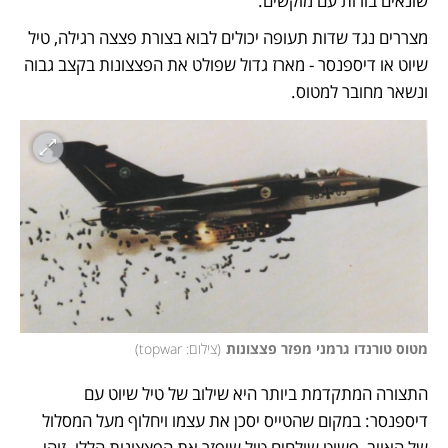
שונאים בורות עם מוקשים. 
מצררים נגד שדות תעופה יכולים לבוא בצורת פצצה רגילה, טיל 
שיוט או דיספנסר - מארז גדול שפולט את הפצצונות בקצב גבוה 
ונשאר מחובר למטוס. 
מטוס טורנדו גרמני מפזר פצצונות
(
צילום: topwar
)
התצורה המתקדמת ביותר היא שילוב של טיל שיוט עם 
דיספנסר: במקום שהטייס יסכן את עצמו ויחלוף מעל המסלול 
של האויב, פשוט שולחים טיל שיפזר את הפצצונות הללו. זוהי 