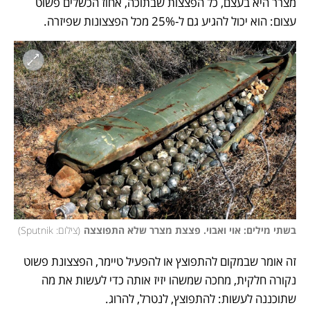
מצרר היא בעצם, כל הפצצות שבתוכה, אחוז הכשלים פשוט 
עצום: הוא יכול להגיע גם ל-25% מכל הפצצונות שפיזרה. 
בשתי מילים: אוי ואבוי. פצצת מצרר שלא התפוצצה
(
צילום: Sputnik
)
זה אומר שבמקום להתפוצץ או להפעיל טיימר, הפצצונת פשוט 
נקורה חלקית, מחכה שמשהו יזיז אותה כדי לעשות את מה 
שתוכננה לעשות: להתפוצץ, לנטרל, להרוג. 