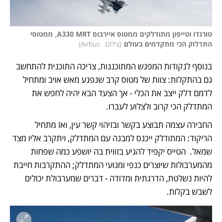
טורנדו וטייפון מתודלקים ממטוס איירבוס A330 MRT, ממטוסי 
התדלוק הכי מתקדמים בעולם
(
צילום:  Airbus
)
בנוסף לנקודות המפגש המתוכננות, צריכה התוכנית להתחשב 
גם בהתקלות: צוות של מטוס קרב שנפגע מאש אויב ומתחיל 
לדמם דלק ייצב את הכלי - אך הצעד הבא יהיה לחפש את 
המתדלק הכי קרוב ולצלוע לעברו. 
החבירה עצמה תבוצע בקשר ובזיהוי קשר עין, ואז מתחיל 
הריקוד: המתודלק ייכנס למבנה עם המתדלק, ויתקרב אליו מצד 
שמאל.  הטייס יקפיד להגיע בזווית בה יושפע כמה שפחות 
מהמערבולות שיוצרים כנפי ומנועי המתדלק; ההתקרבות חייבת 
להיות נשלטת, הדרגתית ומדודה - דברים שמערבולת יכולים 
לשבש בקלות. 