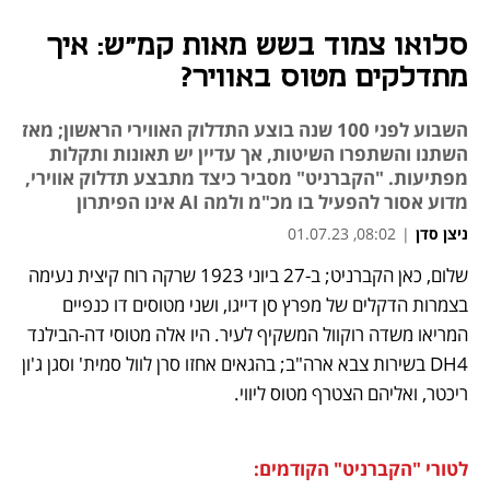
סלואו צמוד בשש מאות קמ"ש: איך
מתדלקים מטוס באוויר?
השבוע לפני 100 שנה בוצע התדלוק האווירי הראשון; מאז
השתנו והשתפרו השיטות, אך עדיין יש תאונות ותקלות
מפתיעות. "הקברניט" מסביר כיצד מתבצע תדלוק אווירי,
מדוע אסור להפעיל בו מכ"מ ולמה AI אינו הפיתרון
ניצן סדן
|
08:02, 01.07.23
שלום, כאן הקברניט; ב-27 ביוני 1923 שרקה רוח קיצית נעימה 
נפתח בכרטיסייה חדשה
נפתח בכרטיסייה חדשה
נפתח בכרטיסייה חדשה
נפתח בכרטיסייה חדשה
בצמרות הדקלים של מפרץ סן דייגו, ושני מטוסים דו כנפיים 
המריאו משדה רוקוול המשקיף לעיר. היו אלה מטוסי דה-הבילנד 
DH4 בשירות צבא ארה"ב; בהגאים אחזו סרן לוול סמית' וסגן ג'ון 
ריכטר, ואליהם הצטרף מטוס ליווי. 
לטורי "הקברניט" הקודמים: