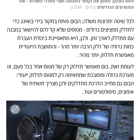
הפס הצהוב מסמן את וקטור התנועה ושני מערכי האורות - את 
התמרונים הנדרשים
(
צילום:  USAF
)
לכל שיטה יתרונות משלה; הבום פותח במקור בידי בואינג כדי 
לתדלק מפציצים גדולים - מטוסים שלא קל להם להישאר במבנה 
עם מתדלק לאורך זמן. ולכן, היא מתאפיינת ביכולת העברת 
כמות גדולה של דלק הרבה יותר מהר - והתושבת הייעודית 
מאפשרת תדלוק יותר מהיר. 
לעומת זאת, בום מאפשר תדלוק רק של מטוס אחד בכל פעם, וזו 
מערכת גדולה ומסובכת שמתאימה רק למטוס תדלוק ייעודי. 
הבום גם מחייב הדרכת מתדלקים ולכן מצריך תשתית של 
אימונים, סימולטורים ועוד. 