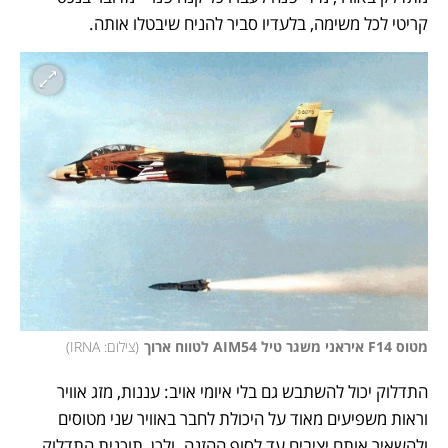
קריטי לכל משימה, בלעדיו סביר להניח שיבטלו אותה. 
מטוס F14 איראני משגר טיל AIM54 לטווח ארוך
(
צילום: IRNA
)
התדלוק יכול להשתבש גם בלי איומי אויב: עננות, מזג אוויר 
וראות משפיעים מאוד על היכולת לחבר באוויר שני מטוסים 
ולהשאיר אותם יציבים עד לסוף ההזנה. ולכן, תוכנית התדלוק 