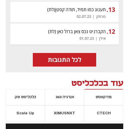
.
13
תענוג כמו תמיד, תודה קפטן
(לת)
מרתק
|
02.07.23
.
12
הקברניט נכס צאן ברזל כאן
(לת)
אילן
|
01.07.23
לכל התגובות
עוד בכלכליסט
פודקאסט
אנרגיה 360
כלכליסט טק
Scale Up
XIMUSNXT
CTECH
יסייה חדשה
נפתח בכרטיסייה חדשה