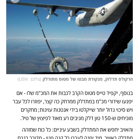
הרקולס תדלוק, מנקודת מבטו של מטוס מתודלק
(
צילום:  USN
)
בנוסף, יקפיד טייס מטוס הקרב לכבות את המכ"מ שלו - אם 
יפגעו שידורי מכ"מ במתדלק ממרחק כה קצר, יפוזרו לכל עבר 
ויש סיכוי גדול יותר שייקלטו בידי אנטנות עוינות; מחקרים 
מוכיחים ש-150 טון דלק מגיבים רע מאוד לפיצוץ של טיל. 
והאויב יחפש את המתדלק בשבע עיניים: כל כוח שמזהה 
מתדלק באוויר, מיד יפנה לעברו כל קנה פנוי - מדובר בנכס 