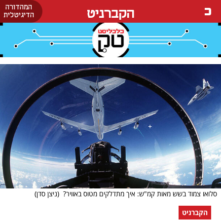
המהדורה
הקברניט
הדיגיטלית
סלואו צמוד בשש מאות קמ"ש: איך מתדלקים מטוס באוויר?
(ניצן סדן)
הקברניט