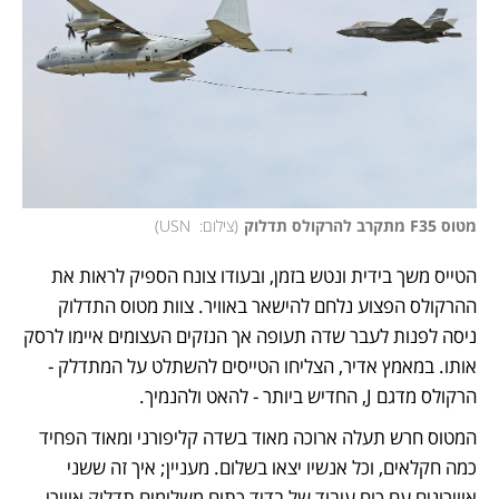
מטוס F35 מתקרב להרקולס תדלוק
(
צילום:  USN
)
הטייס משך בידית ונטש בזמן, ובעודו צונח הספיק לראות את 
ההרקולס הפצוע נלחם להישאר באוויר. צוות מטוס התדלוק 
ניסה לפנות לעבר שדה תעופה אך הנזקים העצומים איימו לרסק 
אותו. במאמץ אדיר, הצליחו הטייסים להשתלט על המתדלק - 
הרקולס מדגם J, החדיש ביותר - להאט ולהנמיך. 
המטוס חרש תעלה ארוכה מאוד בשדה קליפורני ומאוד הפחיד 
כמה חקלאים, וכל אנשיו יצאו בשלום. מעניין; איך זה ששני 
אווירונים עם כוח עיבוד של בדיד כתום משלימים תדלוק אווירי 