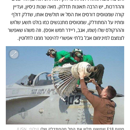
וההדרכות, יש הרבה תאונות תדלוק. מאה שנות ניסיון, ועדיין 
קורה שמטוסים דורסים את הסל או תולשים אותו, שדלק דולף 
ומתיז על המתודלק, שמטוסים מתנגשים כמו בולט תשע שלוש 
וההרקולס שלו (שמו, אגב, ריידר חמש אפס). וזה משהו שאפשר 
לצמצם למינימום אבל בלתי אפשרי להיפטר ממנו לחלוטין.
מטוס F18 שפשוט תלש את הסל מהמתדלק שלו
(
צילום:  USN
)