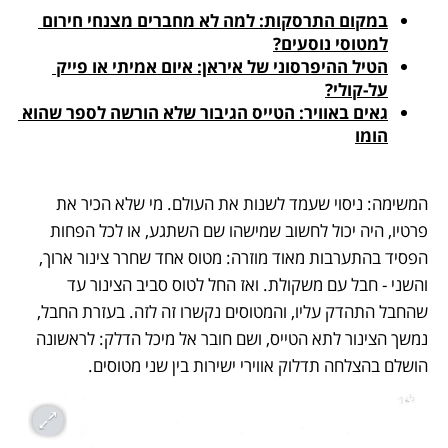
במקום התרסקות: למה לא מחברים מצנחי חירום 
למטוסי נוסעים?
הטיל ההיפרסוני של איראן: איום אמיתי או פייק 
על-קולי?
גאים באוויר: הטייס הגיבור שלא הורשה לספר שהוא 
הומו
המשימה: ניסוי שעמד לשנות את העולם. מי שלא הכיר את 
פרטיו, היה יכול לחשוב שמישהו שם השתגע, או לכל הפחות 
הפסיד בהתערבות מאוד מוזרה: מטוס אחד שחרר צינור ארוך, 
והשני - חבל עם משקולת. ואז החל לטוס סביב הצינור עד 
שהחבל התהדק עליו, והמטוסים נקשרו זה לזה. בעזרת החבל, 
נמשך הצינור לתא הטייס, ושם חובר אל מיכל הדלק: לראשונה 
הושלם בהצלחה תדלוק אווירי ישירות בין שני מטוסים.  