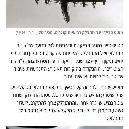
מטוס טריידווינד מתדלק רביעיית קוגרים. מכירים?
(
צילום:  USN
)
הטייס חייב להגיב בדייקנות ובעדינות לכל תנועה של צינור 
התדלוק ושל המתדלק. והעדינות פה קריטית; תיקון חריף מדי 
יחייב תיקון חריף לצד שני, והריקוד הופך מסלואו צמוד ל"ריקוד 
הציפורים". וזו הנקודה בה קורות תאונות: התנגשויות, איבוד 
שליטה, הזדקרויות ואנשים מתים. 
אוקיי, אז הבנו למה זה קשה: איך מתבצע התדלוק בפועל?  יש 
שתי שיטות; הראשונה היא שיטת הסל. מטוס התדלוק ישחרר 
צינור גמיש שייגרר אחריו, והמתודלק צריך להתקרב, לשלוף 
גשוש, ולתמרן בדייקנות של מקעקע עד שהוא נתפס בסל 
התדלוק. 