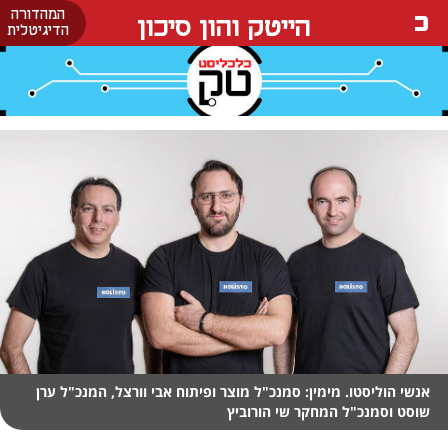
המהדורה
הייטק והון סיכון
הדיגיטלית
אנשי הוליסטו. מימין: סמנכ"ל מוצר ופיתוח אבי וורצל, המנכ"ל ערן
שוסט וסמנכ"ל המחקר שי הורוביץ