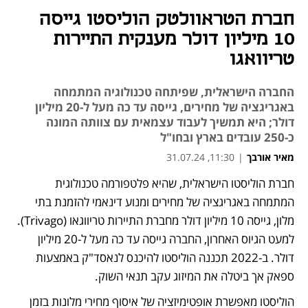
חברת הטראוולטק הוליסטו גייסה
10 מיליון דולר מענקית התיירות
טריוואגו
החברה הישראלית, שפיתחה טכנולוגיה המתמחה
באגריגציה של מחירים, גייסה עד כה מעל ל-20 מיליון
דולר; היא תמשיך לעבוד עצמאית עם צוותה המונה
כ-250 עובדים בארץ ובחו"ל
מאיר אורבך
|
11:30, 31.07.24
חברת הוליסטו הישראלית, שהיא פלטפורמה טכנולוגית 
נפתח בכרטיסייה חדשה
המתמחה באגריגציה של מחירים ומנוע דינאמי להזמנת בתי 
מלון, גייסה 10 מיליון דולר מחברת התיירות טריווגאו (Trivago). 
למעט הגיוס האחרון, החברה גייסה עד כה מעל ל-20 מיליון 
דולר. ב-2022 תכננה הוליסטו להיכנס לנאסד"ק באמצעות 
ספאק אך ביטלה את המיזוג עקב תנאי השוק.
הוליסטו מאפשרת אופטימיזציה של איסוף מחירי מלונות בזמן 