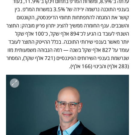
עלתה ב־8.9%, ומשרות המו”פ בתחום זינקו ב־11.9%, בעוד 
בענפי התוכנה נרשמה ירידה של 3.5% במשרות המו”פ. בין 
קושר את המגמה להתפתחות תחומי הדיפנסטק, הקוונטום 
והשבבים. ענף החומרה ממשיך להציג יתרון פריון מובהק: התוצר 
השנתי לעובד בו הגיע לכ־894 אלף שקל, כ־100 אלף שקל 
יותר מאשר בענפי שירותי התוכנה. בכלל ההייטק התוצר לעובד 
עומד על 827 אלף שקל בשנה — רמה הגבוהה משמעותית מזו 
שנרשמת בענפי השירותים הפיננסיים (721 אלף שקל), המסחר 
(283 אלף) והבינוי (166 אלף). 