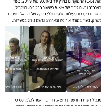
(C-Level) הממוקמים בארץ ירד ב־9.6% מאז 2019, בעוד 
בארה”ב נרשם גידול של 5.8% בשיעור הבכירים. במקביל, 
נמשכת העברת פעילות מו”פ לחו”ל: חלקה של ישראל בפיתוח 
נשחק, בעוד במזרח אירופה ובארה”ב נרשם גידול בפעילות.
טכנולוגיה זה לא רק בהייטק: גם תעשיית המזון הישראלית מאמצת כלי AI, אוטומציה וניתוח דאטה בזמן אמת
אני לא צריכה את המשרד: רונית שרעבי-חדד מנהלת ארגון של 30000 עובדים מכל מקום_v
חינוך הוא המש
מנכ”ל רשות החדשנות היוצא, דרור בין, אמר לכלכליסט כי 