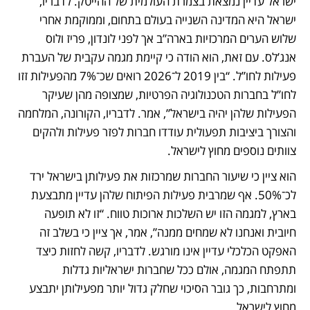
ישראל עדיין נמצאת בצמרת העולמית של ההייטק. לדבריו, 
ישראל היא המדינה השנייה בעולם בתחום, וממוקמת אחרי 
שלוש הערים המרכזיות בארה”ב אך לפני לונדון, פריז ולוס 
אנג’לס. עם זאת, הוא הודה כי קיימת מגמה עקבית של העברת 
פעילות לחו”ל. “בין 2019 ל־2026 רואים שכ־7% מהפעילות זזו 
לחו”ל בחברות הטכנולוגיה הפרטיות, שמצופה מהן שעיקר 
הפעילות שלהן יהיה בישראל”, אמר. לדבריו, הקורונה, המלחמה 
והצורך ביציבות תפעולית עודדו חברות לפזר פעילות ולהקים 
צוותים נוספים מחוץ לישראל.
הוא ציין כי שיעור החברות שמרכזות את פעילותן בישראל ירד 
לכ־50%. אף שמרבית פעילות הפיתוח שלהן עדיין מתבצעת 
בארץ, למגמה הזו יש השלכות ארוכות טווח. “זו לא תופעה 
חיובית ואנחנו לא שמחים ממנה”, אמר, אך ציין כי בשלב זה 
האפקט הכלכלי עדיין אינו מורגש. לדבריו, קשה לחזות כיצד 
תתפתח המגמה, אולם ככל שחברות ישראליות גדלות 
ומתרחבות, כך גובר הסיכוי שחלק גדול יותר מפעילותן יתבצע 
מחוץ לישראל.