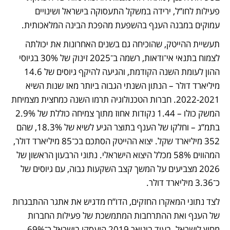
פעילות לחו”ל, ירידה במשקל התעסוקה בישראל ושינויים 
עמוקים במבנה הענף בהשפעת מהפכת הבינה המלאכותית. 
תעשיית ההייטק, שהוכיחה גם בשנים האחרונות את יכולתה 
לצמוח בתנאי אי־ודאות, רשמה ב־2025 זינוק של 30% בגיוסי 
ההון לעומת השנה הקודמת, והגיעה להיקף גיוסים של 14.6 
מיליארד דולר – הנתון השנתי הגבוה ביותר מאז שנות השיא 
2022-2021. חברות הטכנולוגיה תרמו השנה כמחצית מצמיחת 
המשק כולו – 1.44 נקודות אחוז מתוך צמיחה כוללת של 2.9% 
בתמ”ג – וחלקו של הענף בתוצר הגיע לשיא של 18.3%, שהם 
352 מיליארד שקל. יצוא ההייטק הסתכם בכ־85 מיליארד דולר, 
המהווים 58% מכלל היצוא הישראלי. נתוני הרבעון הראשון של 
2026 מצביעים על המשך קצב השקעות גבוה, עם גיוסים של 
כ־3.36 מיליארד דולר. 
לצד נתוני המאקרו החזקים, הדו”ח מדגיש את אתגר ההתבגרות 
של הענף ואת ההתרחבות המתמשכת של פעילות החברות 
מחוץ לישראל. בעוד בינואר 2019 הועסקו בישראל כ־69% 