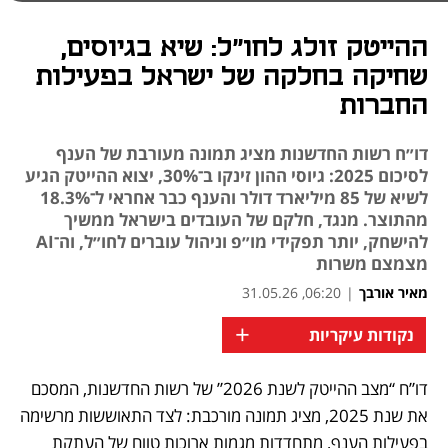
ההייטק זולג לחו״ל: שיא בגיוסים,
שחיקה בחלקה של ישראל בפעילות
החברות
דו״ח רשות החדשנות מציג תמונה מעורבת של הענף
לסיכום 2025: גיוסי ההון זינקו ב־30%, יצוא ההייטק הגיע
לשיא של 85 מיליארד דולר והענף כבר אחראי ל־18.3%
מהתוצר. מנגד, חלקם של העובדים בישראל ממשיך
להישחק, יותר תפקידי מו״פ וניהול עוברים לחו״ל, וה־AI
מצמצם משרות
מאיר אורבך
|
06:20, 31.05.26
+
נקודות עיקריות
דו”ח “מצב ההייטק לשנת 2026” של רשות החדשנות, המסכם 
נפתח בכרטיסייה חדשה
נפתח בכרטיסייה חדשה
נפתח בכרטיסייה חדשה
את שנת 2025, מציג תמונה מורכבת: לצד התאוששות מרשימה 
בפעילות הענף, מתחדדות מגמות ארוכות טווח של העתקת 