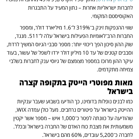
לחברות ישראליות אחרות – נתון המעיד על התבגרות 
האקוסיסטם המקומי. 
שווי ההנפקות זינק ב־319% ל־1.6 מיליארד דולר, ומספר 
החברות הרב־לאומיות הפעילות בישראל עלה ל־511. מנגד, 
שוק ההון סיכון הפך ריכוזי יותר: מספר סבבי הגיוס המשיך לרדת, 
וסבבים קטנים של עד 10 מיליון דולר ירדו לשפל של עשור, בעוד 
עיקר ההון מרוכז במספר מצומצם של גיוסי ענק לחברות בשלבי 
צמיחה מתקדמים.
מאות מפוטרי הייטק בתקופה קצרה 
בישראל
כמו לבנים נופלות בדומינו, כך הודיעו בשבוע שעבר ענקיות 
ההייטק בישראל על פיטורים נרחבים. מעל כולן עמדה WIX, 
שהודיעה על כוונתה לפטר כ־1,000 איש – מספר אשר יקטין 
משמעותית את מצבת כוח האדם של החברה בישראל ובכלל. 
לחברה כ־5,200 עובדים, 60% מהם בישראל.