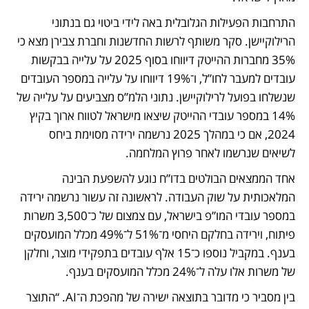
התרחבות הפעילות הגלובלית באה לידי ביטוי גם בנתוני 
הרילוקיישן. סקר משותף לרשות החדשנות וחברת צבירן מצא כי 
35% מחברות ההייטק דיווחו בסוף 2025 על עלייה בבקשות 
עובדים למעבר לחו”ל, ו־19% דיווחו על עלייה במספר העובדים 
שנשלחו בפועל לרילוקיישן. נתוני הלמ”ס מצביעים על עלייה של 
14% במספר עובדי ההייטק שיצאו מישראל לטווח ארוך בקיץ 
2024, אם כי במהלך 2025 נרשמה ירידה מסוימת ביחס 
לשיאים שנרשמו לאחר פרוץ המלחמה.
אחד הממצאים הבולטים בדו”ח נוגע להשפעת הבינה 
המלאכותית על שוק העבודה. לראשונה זה עשור נרשמה ירידה 
במספר עובדי המו”פ בישראל, עם צמצום של כ־3,500 משרות 
פיתוח, וירידה בחלקם היחסי מ־51% ל־49% מכלל המועסקים 
בענף. במקביל נוספו כ־15 אלף עובדים בתפקידי מוצר, וחלקן 
של משרות אלו עלה ל־24% מכלל המועסקים בענף. 
בין מסביר כי מדובר בתוצאה ישירה של מהפכת ה־AI. “התוצר 