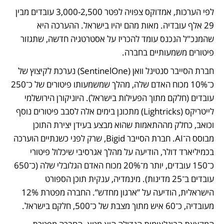
לפי הערכות, אמדוקס צפויה לפטר 3,000-2,500 עובדים מבין 
29 אלף עובדיה. מאות מהם יהיו בישראל. ההערכה היא 
שהמנכ"ל הנכנס עומד להכריז על אסטרטגיה חדשה, שתגזור 
פיטורים משמעותיים בחברה.
חברת הסייבר סנטינל וואן (SentinelOne) נערכת לקיצוץ של 
כ־10% מכוח האדם שלה, מהלך שמשמעותו פיטורים של כ־250 
עובדים (חלקם מתוך הפעילות בישראל). היוניקורן הירושלמי 
לייטריקס (Lightricks) מתכונן בימים אלה לסבב פיטורים נוסף 
וכואב, כחלק מההתאמות שהוא מבצע בעידן יצירת התוכן 
מבוסס ה־AI. חברת הסייבר Bigid, שרק לפני כשנתיים הוערכה 
בכמיליארד דולר, הודיעה על מהלך אגרסיבי שיכלול פיטורי 
כ־150 עובדים, יותר מ־20% מכוח האדם הגלובלי שלה (כ־650 
עובדים ב־25 מדינות). מינמדיה, ענקית תוכן הספורט 
הישראלית, הודיעה על ”ארגון מחדש”. החברה מפטרת 12% 
מעובדיה, כ־60 איש מתוך מצבת של כ־500, חלקם בישראל.