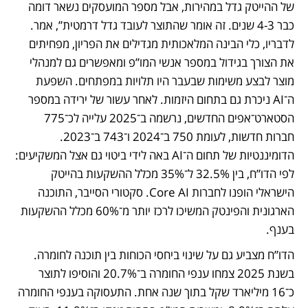
של ההייטק גדל במהירות, אבל מספר המועסקים נשאר דומה 
כבר 4-3 שנים. זה אומר שהתוצר לעובד גדל דרמטית”, אמר. 
לדבריו, כלי הבינה המלאכותית מגדילים את הפריון, מפחיתים 
את הצורך בגידול במספר אנשי המו”פ ומאפשרים גם למנהלי 
מוצר לבצע משימות שבעבר היו תלויות במפתחים. השפעת 
ה־AI ניכרת גם בתחום היזמות. לאחר עשור של ירידה במספר 
הסטארט־אפים החדשים, נרשמה ב־2025 עלייה לכ־775 
חברות חדשות, לעומת 750 ב־2024 ו־743 ב־2023. 
הדומיננטיות של תחום ה־AI באה לידי ביטוי גם אצל המשקיעים: 
לפי הדו”ח, בין 32.5% ל־35% מכלל ההשקעות בהייטק 
הישראלי הופנו לחברות Core AI. סקטורי הסייבר, התוכנה 
הארגונית והפינטק המשיכו לרכז יותר מ־60% מכלל ההשקעות 
בענף.
הדו”ח מצביע גם על שינוי ביחסי הכוחות בין תוכנה לחומרה. 
בשנת 2025 צמחו ענפי החומרה ב־20.7% והוסיפו לתוצר 
כ־16 מיליארד שקל בתוך שנה אחת. התעסוקה בענפי החומרה 