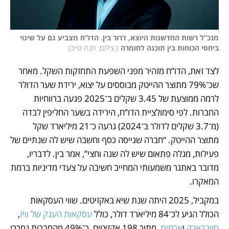
מנכ”ל רשות החדשנות היוצא, דרור בין. הדו”ח מצביע גם על שינוי 
ביחסי הכוחות בין תוכנה לחומרה
(
 צילום: חנה טייב
)
לצד זאת, הדו”ח מזהיר מפני השפעת התחזקות השקל. מאחר 
שכ־79% מתוצר ההייטק מבוססים על יצוא, ירידת שער הדולר 
לרמה ממוצעת של 3.45 שקלים ב־2025 פגעה ברווחיות 
החברות. לפי סימולציית הדו”ח, הירידה בשער החליפין לבדה 
(מ־3.7 שקלים לדולר ב־2024) גרעה כ־21 מיליארד שקל 
מתוצר ההייטק. “חברה שגייסה כסף וחשבה שיש לה שנתיים של 
פעילות, מגלה פתאום שיש לה שנה וחצי”, אמר בין. לדבריו, 
מדובר באתגר משמעותי המחייב חשיבה על צעדי מדיניות ברמת 
המאקרו.
במקביל, 2025 היתה שנת שיא באקזיטים. שווי העסקאות 
הכולל הגיע לכ־84 מיליארד דולר, כולל 
עסקאות הענק של וויז
, 
סייברארק
 ו
ארמיס
. מתוך 198 אקזיטים, כ־49% מהחברות נמכרו 