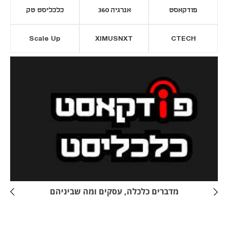
פודקאסט
אנרגיה 360
כלכליסט טק
Scale Up
XIMUSNXT
CTECH
יסייה חדשה
נפתח בכרטיסייה חדשה
מדברים כלכלה, עסקים ומה שביניהם