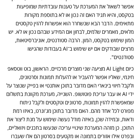
אפשר לשאול את המערכת על טענות עובדתיות שמופיעות 
בטקסט, והיא תגיד האם זה נכון או לא בתוספת מקורות 
מתאימים. הדבר הבא שנשחרר הוא אפשרות להזין טקסטים 
מלאים, מאמרים שלמים, לבחון אם המידע שבהם נכון או לא. יש 
המון שימוש בטקסט, המון. הרבה סטודנטים, אוניברסיטאות, 
מרצים שבודקים אם יש שימוש ב־AI בעבודות שהגישו 
סטודנטים".
כיום AI Light מציעה שני מוצרים מרכזיים. הראשון, בוט ווטסאפ 
חינמי, שאליו אפשר להעביר או להעלות תמונות וסרטונים, 
ולקבל חיווי בינארי האם מדובר בתוכן אותנטי או בפייק שנוצר על 
ידי AI או עבר עריכת פוטושופ. השנייה, מערכת מקוונת בתשלום 
שמאפשרת להזין תמונות, סרטונים וטקסטים ולקבל ניתוח 
מפורט לכל אחד מהם. האם מדובר בתוכן מג'ונרט, באיזו רמת 
ודאות, ובמידה שכן, באיזה מודל נעשה שימוש על מנת ליצור את 
התוכן. כן מזהה המערכת שינויי עריכה שנעשו בתכנים ויזואליים, 
ובפרט אילו אזורים בתמונה או מקטעים בסרטון הם אלו שעברו 