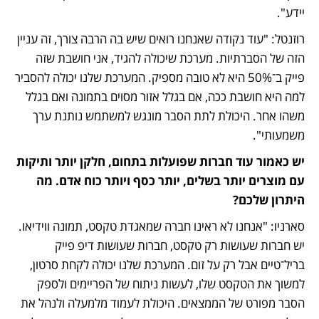
יידע".
רוזנטל: "עוד נקודה שאנחנו רואים שיש בה הרבה צורך, זה עניין 
הזה של הסברתיות. מערכת שיכולה להגיד, אני חושבת שזה 
פייק ב־50% היא לא טובה מספיק. המערכת שלנו יכולה להסביר 
למה היא חושבת ככה, אם בגלל אזור מסוים בתמונה ואם בגלל 
משהו אחר. היכולת לתת הסבר מונגש למשתמש נותנת ערך 
משמעותי".
יש כאמור עוד חברות שפועלות בתחום, חלקן יותר ותיקות 
עם מוצרים יותר בשלים, יותר כסף ויותר כוח אדם. מה 
היתרון שלכם?
סארניו: "אנחנו לא ראינו חברה שמאגדת טקסט, תמונה ווידיאו. 
יש חברות שעושות רק טקסט, חברות שעושות דיפ פייק 
בריל־טיים אבל רק על זום. המערכת שלנו יכולה לקחת סרטון, 
למשוך את הטקסט שלו, לעשות ניתוח של הפריימים ולספק 
הסבר מפורט של הממצאים. היכולת לעמוד מלמעלה ולנהל את 