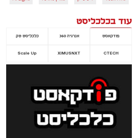
עוד בכלכליסט
פודקאסט
אנרגיה 360
כלכליסט טק
Scale Up
XIMUSNXT
CTECH
יסייה חדשה
נפתח בכרטיסייה חדשה