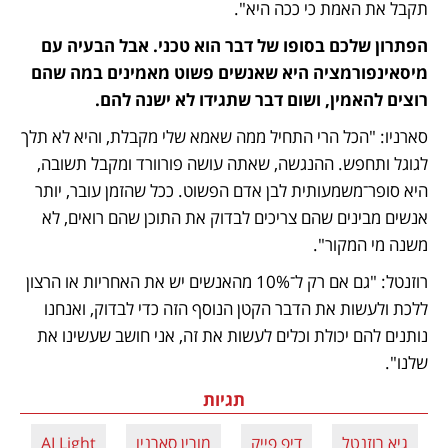
תקבל את האמת כי ככה היא".
הפתרון שלכם בסופו של דבר הוא טכני. אבל הבעיה עם 
מיסאינפורמציה היא שאנשים פשוט מאמינים במה שהם 
רוצים להאמין, ושום דבר שתגידו לא ישנה להם.
סארניו: "הכל הרי התחיל ממה שאמא שלי מקבלת, והיא לא תלך 
לגוגל ותחפש. ההנגשה, שאתה עושה פורוורד ומקבל תשובה, 
היא סופר־משמעותית לבן אדם הפשוט. ככל שהזמן עובר, יותר 
אנשים מבינים שהם צריכים לבדוק את התוכן שהם רואים, לא 
משנה מי המקור".
רוזנטל: "גם אם רק ל־10% מהאנשים יש את האחריות או הרצון 
ללכת ולעשות את הדבר הקטן הנוסף הזה כדי לבדוק, ואנחנו 
נותנים להם יכולת וכלים לעשות את זה, אני חושב שעשינו את 
שלנו".
תגיות
גיא רוזנטל
דיפ פייק
מורין סארניו
AI Light