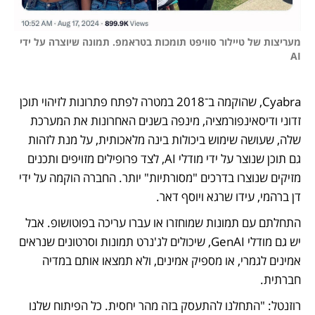
מעריצות של טיילור סוויפט תומכות בטראמפ. תמונה שיוצרה על ידי 
AI

Cyabra, שהוקמה ב־2018 במטרה לפתח פתרונות לזיהוי תוכן 
זדוני ודיסאינפורמציה, מינפה בשנים האחרונות את המערכת 
שלה, שעושה שימוש ביכולות בינה מלאכותית, על מנת לזהות 
גם תוכן שנוצר על ידי מודלי AI, לצד פרופילים מזויפים ותכנים 
מזיקים שנוצרו בדרכים "מסורתיות" יותר. החברה הוקמה על ידי 
דן ברהמי, עידו שרגא ויוסף דאר.
התחלתם עם תמונות שמוחזרו או עברו עריכה בפוטושופ. אבל 
יש גם מודלי GenAI, שיכולים לג'נרט תמונות וסרטונים שנראים 
אמינים לגמרי, או מספיק אמינים, ולא תמצאו אותם במדיה 
חברתית.
רוזנטל: "התחלנו להתעסק בזה מהר יחסית. כל הפיתוח שלנו 