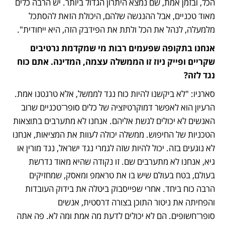
הכל, ובזמן אמת, שם נמצא היתרון הגדול ביותר. יש הרבה כלים 
מאוד טכניים, אבל ההנגשה שלהם, היכולת הזאת להסתכל 
מלמעלה, לנהל את הכל ולתת את הפידבק הזה, היא ייחודית".
אנחנו בתקופה שפעמים רבות מי שמקדמת נרטיבים 
שקריים ופייק ניוז זו הממשלה עצמה, המדינה. אתם כוח 
נגד לזה?
סארניו: "לא ביקשנו להיות כוח נגד לממשל, אלא טרגטנו אמת. 
הרעיון הוא לאפשר דמוקרטיזציה של כלים סופר־טכניים שרוב 
האנשים לא יכולים לגשת אליהם. אנחנו לא מתערבים בתוצאות 
הטכניות של החיפוש. ממשלה יכולה לעוות את המציאות, אנחנו 
לא נוגעים בזה. יכול להיות שזה לגמרי נגד ישראל, נגד מורין או 
גיא, אנחנו לא מתערבים שם. זו נקודה שהיא מאוד נדרשת 
בעולם, בטח בעולם שיש בו את טראמפ ומאסק, שמחזיקים 
הרבה כוח ביחד. אחרי שפייסבוק ביטלה את בידוק העובדות 
והפחיתה את ניטור התוכן בצורה דרסטית, אנשים 
סופר־חשופים. הם לא יכולים לדעת מה אמת ומה לא. פה אתה 