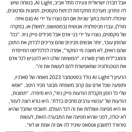
אבל חברה ישראלית צעירה מתל אביב, AI Light, בטוחה שיש 
לה פתרון: מערכת מתקדמת לניתוח טקסטים, תמונות וסרטונים, 
שיכולה לזהות בתוך שניות אם הם נוצרו על ידי AI (וגם איזה 
מודל), עברו מניפולציה אנושית (בפוטושופ, למשל) או, במקרה 
של טקסטים, נוצרו על ידי בני אדם אבל מכילים פייק ניוז. "ככל 
שהזמן עובר, יותר אנשים מבינים שהם צריכים לבדוק את התוכן 
שהם רואים, לא משנה מי המקור", אמרה לכלכליסט המייסדת 
והמנכ"לית מורין סארניו. "המשימה שלנו היא להנגיש לכל אדם 
את הטכנולוגיה שמאפשרת להם לעשות את זה".
הרעיון ל־AI Light נולד בספטמבר 2023 מאמה של סארניו, 
ותופעה שכל אדם עם קרוב משפחה מבוגר מכיר היטב. "אמא 
שלי כל הזמן מקבלת הודעות פייק ניוז", היא סיפרה. "תמונות, 
הודעות של 'עכשיו ערבים מחכים בדלת'. היא נורא רוצה לעזור, 
אז היא מפיצה ושולחת את זה לכל העולם. חשבתי שחבל שהיא 
לא יכולה, לפני שהיא מפיצה את התבערה הזאת, לעשות 
פורוורד לחשבון ווטסאפ שיגיד לה אם זה אמת או לא".