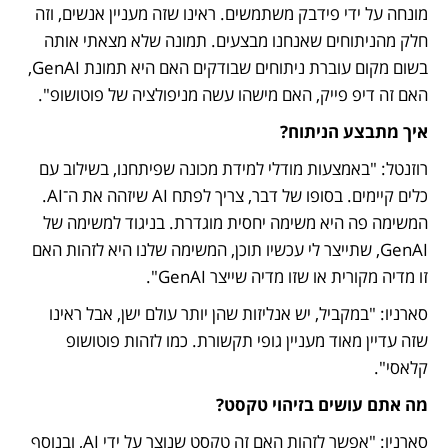
מונחה על ידי פידבק משתמשים. ראינו שזה מעניין אנשים, וזה 
חלק מהניתוחים שאנחנו מבצעים. תמונה שלא מצאתי אותה 
בשום מקום עוברת ניתוחים שבודקים האם היא תמונת GenAI, 
האם זה דיפ פייק, האם מישהו עשה מניפולציה של פוטושופ".
איך מתבצע הניתוח?
רוזנטל: "באמצעות מודלי למידת מכונה שפיתחנו, בשילוב עם 
כלים קיימים. בסופו של דבר, צריך לפתח AI שיזהה את ה־AI. 
המשימה פה היא משימה יחסית מוגדרת. בניגוד למשימה של 
GenAI, שתייצר לי עכשיו תוכן, המשימה שלנו היא לזהות האם 
זו מדיה מקורית או שזו מדיה שייצר GenAI".
סארניו: "במקביל, יש אנליזות שהן יותר עולם ישן, אבל ראינו 
שזה עדיין מאוד מעניין גופי תקשורת. כמו לזהות פוטושופ 
קלאסי".
מה אתם עושים בזיהוי טקסט?
סארניו: "אפשר לזהות האם זה טקסט שנוצר על ידי AI, ובנוסף 