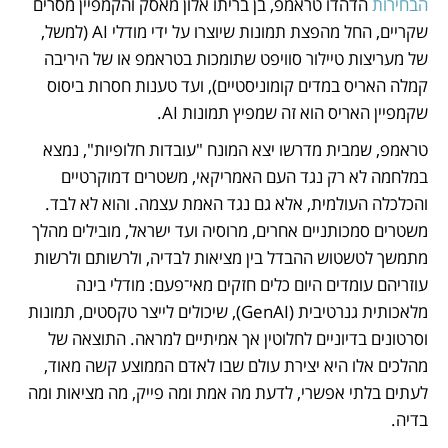
הבחירות
 הדהדו טראמפ, בן בריתו אלון מאסק והקמפיין מסרים 
שקריים, החל מהפצת תמונות שיוצרו על ידי מודלי AI (למשל, 
של מעריצות טיילור סוויפט שתומכות בטראמפ או של היריבה 
קמלה האריס במדים קומוניסטיים), ועד טענות חסרות ביסוס 
שקמפיין האריס הוא זה שמפיץ תמונות AI.
טראמפ, שמבית מדרשו יצא המונח "עובדות חלופיות", נמצא 
במלחמה לא רק נגד העם האמריקאי, משטרים דמוקרטיים 
והכלכלה העולמית, אלא גם נגד האמת עצמה. והוא לא לבד. 
משטרים סמכותניים אחרים, מרוסיה ועד ישראל, מובילים מהלך 
מתמשך לטשטוש ההבדל בין מציאות לבדיה, ולרשותם ולרשות 
עוזריהם עומדים היום כלים חזקים מאי־פעם: מודלי בינה 
מלאכותית גנרטיבית (GenAI), שיכולים לייצר טקסטים, תמונות 
וסרטונים בדיוניים לחלוטין אך אמיתיים למראה. התוצאה של 
מהלכים אלו היא יצירת עולם שבו לאדם הממוצע קשה מאוד, 
לעתים בלתי אפשרי, לדעת מה אמת ומה פייק, מה מציאות ומה 
בדיה.