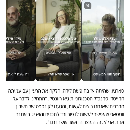
חינוך הוא המשישמה של החיים שלי - V
אין שעה שלא התעסקתי במשבר - טל אלכסנדרוביץ’ שגב מנהלת משברים תקשורתיים מכל מקום עם ה- Galaxy Z Fold8 Ultra שלה_v
זה שינה לי את החיים: 
סארניו, שהיתה אז בחופשת לידה, חלקה את הרעיון עם עמיתה 
המייסד, סמנכ"ל הטכנולוגיות גיא רוזנטל. "התחלנו לדבר על 
הדברים שאנחנו רוצים לעשות, והגענו לקונספט של חשבון 
ווטסאפ שאפשר לעשות לו פורוורד לתכנים והוא יגיד אם זה 
אמת או לא. זה המוצר הראשון ששחררנו".