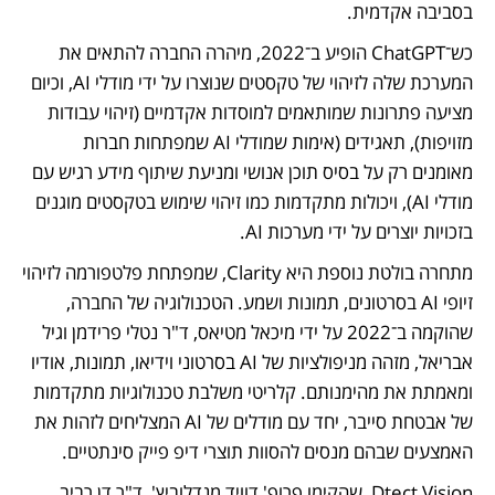
בסביבה אקדמית.
כש־ChatGPT הופיע ב־2022, מיהרה החברה להתאים את 
המערכת שלה לזיהוי של טקסטים שנוצרו על ידי מודלי AI, וכיום 
מציעה פתרונות שמותאמים למוסדות אקדמיים (זיהוי עבודות 
מזויפות), תאגידים (אימות שמודלי AI שמפתחות חברות 
מאומנים רק על בסיס תוכן אנושי ומניעת שיתוף מידע רגיש עם 
מודלי AI), ויכולות מתקדמות כמו זיהוי שימוש בטקסטים מוגנים 
בזכויות יוצרים על ידי מערכות AI.
מתחרה בולטת נוספת היא Clarity, שמפתחת פלטפורמה לזיהוי 
זיופי AI בסרטונים, תמונות ושמע. הטכנולוגיה של החברה, 
שהוקמה ב־2022 על ידי מיכאל מטיאס, ד"ר נטלי פרידמן וגיל 
אבריאל, מזהה מניפולציות של AI בסרטוני וידיאו, תמונות, אודיו 
ומאמתת את מהימנותם. קלריטי משלבת טכנולוגיות מתקדמות 
של אבטחת סייבר, יחד עם מודלים של AI המצליחים לזהות את 
האמצעים שבהם מנסים להסוות תוצרי דיפ פייק סינתטיים.
Dtect Vision, שהקימו פרופ' דוויד מנדלוביץ', ד"ר דן רביב, 