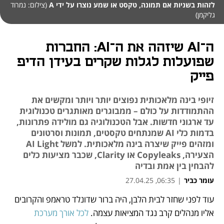
לזהות בשניות אם תמונה, טקסט או שמע נוצרו על ידי A
(צילום: נמרוד
גליקמן)
ה־AI שיזהה את ה־AI: החברות
שפועלות לגלות שקרים בעידן הדיפ
פייק
זיופי בינה מלאכותית נפוצים יותר ויותר ומקשים את
ההתמודדות על כולם – ממבוגרים מאותגרים טכנולוגית
עד ארגוני חדשות. אבל הטכנולוגיה גם מולידה פתרונות,
בדמות כלי AI שמנתחים טקסטים, תמונות וסרטונים
ומזהים פייק שיצרה בינה מלאכותית. למשל AI Light
הצעירה, Copyleaks או Clarity, שכבר מציעות כלים
להבחין בין אמת ובדיה
עומר כביר
|
06:35, 27.04.25
עוד לפני שחזר לבית הלבן, היה ברור שדונלד טראמפ והקרובים 
נפתח בכרטיסייה חדשה
אליו מנהלים קרב נגד המציאות עצמה. 
לכל אורך מערכת 