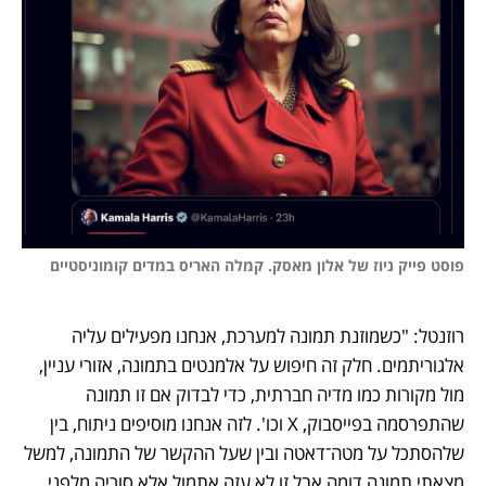
פוסט פייק ניוז של אלון מאסק. קמלה האריס במדים קומוניסטיים

רוזנטל: "כשמוזנת תמונה למערכת, אנחנו מפעילים עליה 
אלגוריתמים. חלק זה חיפוש על אלמנטים בתמונה, אזורי עניין, 
מול מקורות כמו מדיה חברתית, כדי לבדוק אם זו תמונה 
שהתפרסמה בפייסבוק, X וכו'. לזה אנחנו מוסיפים ניתוח, בין 
שלהסתכל על מטה־דאטה ובין שעל ההקשר של התמונה, למשל 
מצאתי תמונה דומה אבל זו לא עזה אתמול אלא סוריה מלפני 